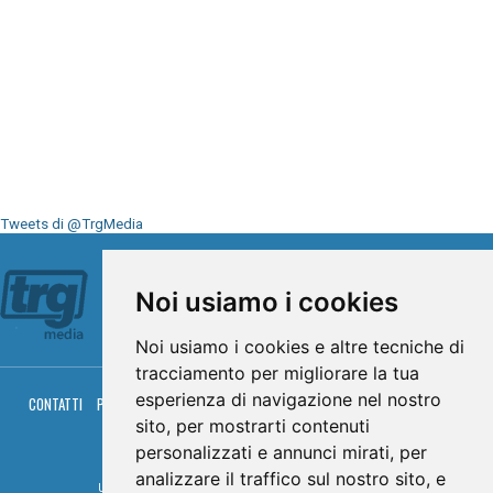
Tweets di @TrgMedia
Seguici su
Noi usiamo i cookies
Noi usiamo i cookies e altre tecniche di
tracciamento per migliorare la tua
esperienza di navigazione nel nostro
CONTATTI
PRIVACY
COOKIES
PALINSESTO
DIRETTA TV
DIRETTA RADIO
RGM HITRADIO
sito, per mostrarti contenuti
personalizzati e annunci mirati, per
© TRG Media 2005-2026
analizzare il traffico sul nostro sito, e
Umbria Televisioni s.r.l. - P.I.00496230541 -
www.trgmedia.it
- Powered by
FFZ