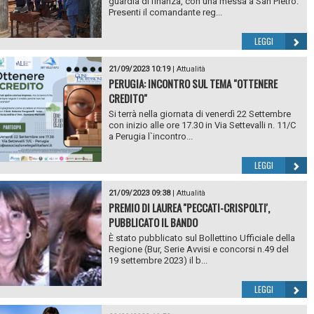
guardia di finanza, con una messa a San Pietro.
Presenti il comandante reg...
LEGGI
21/09/2023 10:19
|
Attualità
PERUGIA: INCONTRO SUL TEMA "OTTENERE
CREDITO"
Si terrà nella giornata di venerdì 22 Settembre
con inizio alle ore 17.30 in Via Settevalli n. 11/C
a Perugia l`incontro...
LEGGI
21/09/2023 09:38
|
Attualità
PREMIO DI LAUREA ''PECCATI-CRISPOLTI',
PUBBLICATO IL BANDO
È stato pubblicato sul Bollettino Ufficiale della
Regione (Bur, Serie Avvisi e concorsi n.49 del
19 settembre 2023) il b...
LEGGI