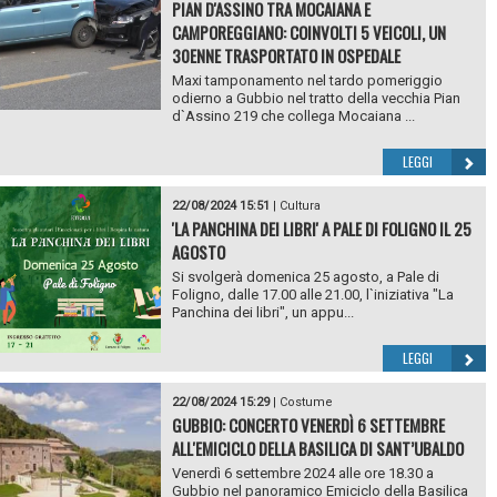
PIAN D'ASSINO TRA MOCAIANA E
CAMPOREGGIANO: COINVOLTI 5 VEICOLI, UN
30ENNE TRASPORTATO IN OSPEDALE
Maxi tamponamento nel tardo pomeriggio
odierno a Gubbio nel tratto della vecchia Pian
d`Assino 219 che collega Mocaiana ...
LEGGI
22/08/2024 15:51
|
Cultura
'LA PANCHINA DEI LIBRI' A PALE DI FOLIGNO IL 25
AGOSTO
Si svolgerà domenica 25 agosto, a Pale di
Foligno, dalle 17.00 alle 21.00, l`iniziativa "La
Panchina dei libri", un appu...
LEGGI
22/08/2024 15:29
|
Costume
GUBBIO: CONCERTO VENERDÌ 6 SETTEMBRE
ALL'EMICICLO DELLA BASILICA DI SANT’UBALDO
Venerdì 6 settembre 2024 alle ore 18.30 a
Gubbio nel panoramico Emiciclo della Basilica