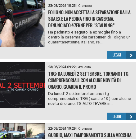
23/08/2024 10:23
|
Cronaca
FOLIGNO: NON ACCETTA LA SEPARAZIONE DALLA
SUA EX E LA PEDINA FINO IN CASERMA.
DENUNCIATO 47ENNE PER “STALKING”
Ha pedinato e seguito la ex moglie fino a
dentro la caserma dei carabinieri di Foligno un
quarantasettenne, italiano, re...
LEGGI
23/08/2024 09:22
|
Attualità
TRG: DA LUNEDÌ 2 SETTEMBRE, TORNANO I TG
COMPRENSORIALI CON ALCUNE NOVITÀ DI
ORARIO. GUARDA IL PROMO
Da luned` 2 settembre tornano i tg
comprensoriali di TRG ( canale 13 ) con alcune
novità di orario. TG ALTO TEVERE in...
LEGGI
22/08/2024 19:29
|
Cronaca
GUBBIO, MAXI TAMPONAMENTO SULLA VECCHIA