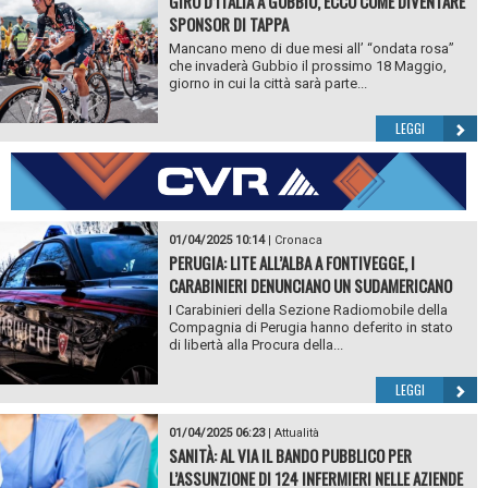
GIRO D’ITALIA A GUBBIO, ECCO COME DIVENTARE
SPONSOR DI TAPPA
Mancano meno di due mesi all’ “ondata rosa”
che invaderà Gubbio il prossimo 18 Maggio,
giorno in cui la città sarà parte...
LEGGI
01/04/2025 10:14
|
Cronaca
PERUGIA: LITE ALL’ALBA A FONTIVEGGE, I
CARABINIERI DENUNCIANO UN SUDAMERICANO
I Carabinieri della Sezione Radiomobile della
Compagnia di Perugia hanno deferito in stato
di libertà alla Procura della...
LEGGI
01/04/2025 06:23
|
Attualità
SANITÀ: AL VIA IL BANDO PUBBLICO PER
L’ASSUNZIONE DI 124 INFERMIERI NELLE AZIENDE