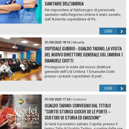
SANITARIE DELL’UMBRIA
Per rispondere al fabbisogno di personale
sanitario nella Regione Umbria è stato avviato,
dall`Azienda ospedaliera di Pe...
LEGGI
31/03/2025 18:16
|
Attualità
OSPEDALE GUBBIO - GUALDO TADINO, LA VISITA
DEL NUOVO DIRETTORE GENERALE USL UMBRIA 1
EMANUELE CIOTTI
Proseguono le visite del nuovo direttore
generale dell’Usl Umbria 1 Emanuele Ciotti
presso i presidi ospedalieri di pert...
LEGGI
31/03/2025 17:24
|
Costume
GUALDO TADINO: CONVEGNO DAL TITOLO
“CORTEI STORICI GIOCHI DE LE PORTE –
CUSTODI DI STORIA ED EMOZIONI”
Si terrà il prossimo sabato 5 aprile, presso il
teatro Talia di Gualdo Tadino, a partire dalle ore