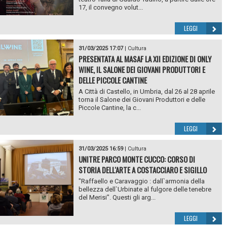
17, il convegno volut...
LEGGI
31/03/2025 17:07
|
Cultura
PRESENTATA AL MASAF LA XII EDIZIONE DI ONLY
WINE, IL SALONE DEI GIOVANI PRODUTTORI E
DELLE PICCOLE CANTINE
A Città di Castello, in Umbria, dal 26 al 28 aprile
torna il Salone dei Giovani Produttori e delle
Piccole Cantine, la c...
LEGGI
31/03/2025 16:59
|
Cultura
UNITRE PARCO MONTE CUCCO: CORSO DI
STORIA DELL'ARTE A COSTACCIARO E SIGILLO
"Raffaello e Caravaggio : dall`armonia della
bellezza dell`Urbinate al fulgore delle tenebre
del Merisi". Questi gli arg...
LEGGI