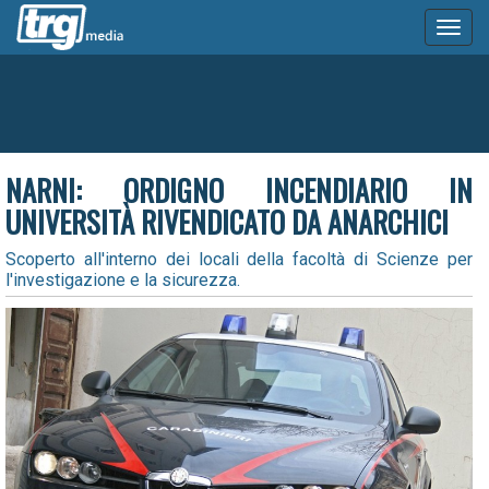
Toggl
naviga
NARNI: ORDIGNO INCENDIARIO IN
UNIVERSITÀ RIVENDICATO DA ANARCHICI
Scoperto all'interno dei locali della facoltà di Scienze per
l'investigazione e la sicurezza.