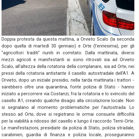
Doppia protesta da questa mattina, a Orvieto Scalo (la seconda
dopo quella di martedì 30 gennaio) e Orte (l'ennesima), per gli
"agricoltori traditi" riuniti in comitato. Dalla mattinata, diversi
mezzi agricoli e manifestanti si sono ritrovati sia ad Orvieto
Scalo, all'altezza della rotatoria della complanare, sia ad Orte, nei
pressi della rotatoria antistante il casello autostradale dell'A1. A
Orvieto, dopo un iniziale presidio, nella tarda mattinata i trattori -
sarebbero oltre una quarantina, fonte polizia di Stato - hanno
iniziato a percorrere via Costanzi, fra la rotatoria e lo svincolo del
casello A1, creando qualche disagio alla circolazione locale. Non
si segnalano al momento problematiche per l'autostrada. Lo
stesso ad Orte, dove si registrano le ormai consuete difficoltà
per la viabilità a ridosso del casello e lungo il raccordo Terni-Orte.
Le manifestazioni, presidiate da polizia di Stato, polizia stradale,
carabinieri, guardia di finanza e polizia locale, proseguiranno