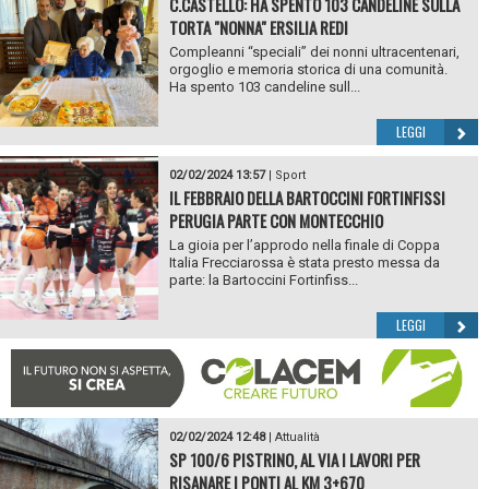
C.CASTELLO: HA SPENTO 103 CANDELINE SULLA
TORTA "NONNA" ERSILIA REDI
Compleanni “speciali” dei nonni ultracentenari,
orgoglio e memoria storica di una comunità.
Ha spento 103 candeline sull...
LEGGI
02/02/2024 13:57
|
Sport
IL FEBBRAIO DELLA BARTOCCINI FORTINFISSI
PERUGIA PARTE CON MONTECCHIO
La gioia per l’approdo nella finale di Coppa
Italia Frecciarossa è stata presto messa da
parte: la Bartoccini Fortinfiss...
LEGGI
02/02/2024 12:48
|
Attualità
SP 100/6 PISTRINO, AL VIA I LAVORI PER
RISANARE I PONTI AL KM 3+670