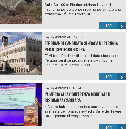
Sulla Sp 100 di Pistrino iniziano i lavori di
risanamento del ponte in cemento armato che
attraversa il fiume Tevere, si...
LEGGI
02/02/2024 12:24
|
Politica
FERDINANDI CANDIDATA SINDACA DI PERUGIA
PER IL CENTROSINISTRA
E` Vittoria Ferdinandi la candidata sindaca di
Perugia per il centrosinistra e civici. Lo ha
annunciato lei stessa incon...
LEGGI
02/02/2024 12:11
|
Attualità
L'UMBRIA ALLA CONFERENZA MONDIALE DI
RISONANZA CARDIACA
Il Centro hub di diagnostica cardiovascolare
avanzata dell`ospedale Media Valle del Tevere
protagonista al congresso int...
LEGGI