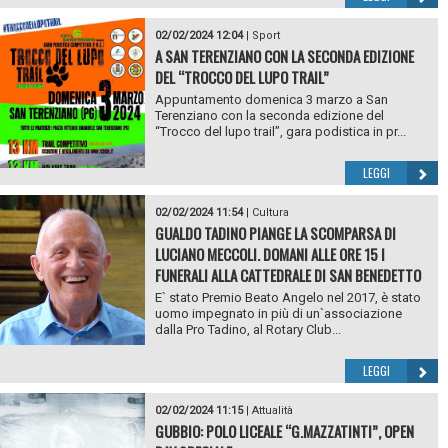
02/02/2024 12:04
|
Sport
A SAN TERENZIANO CON LA SECONDA EDIZIONE
DEL “TROCCO DEL LUPO TRAIL”
Appuntamento domenica 3 marzo a San
Terenziano con la seconda edizione del
“Trocco del lupo trail”, gara podistica in pr...
LEGGI
02/02/2024 11:54
|
Cultura
GUALDO TADINO PIANGE LA SCOMPARSA DI
LUCIANO MECCOLI. DOMANI ALLE ORE 15 I
FUNERALI ALLA CATTEDRALE DI SAN BENEDETTO
E` stato Premio Beato Angelo nel 2017, è stato
uomo impegnato in più di un`associazione
dalla Pro Tadino, al Rotary Club...
LEGGI
02/02/2024 11:15
|
Attualità
GUBBIO: POLO LICEALE “G.MAZZATINTI”, OPEN