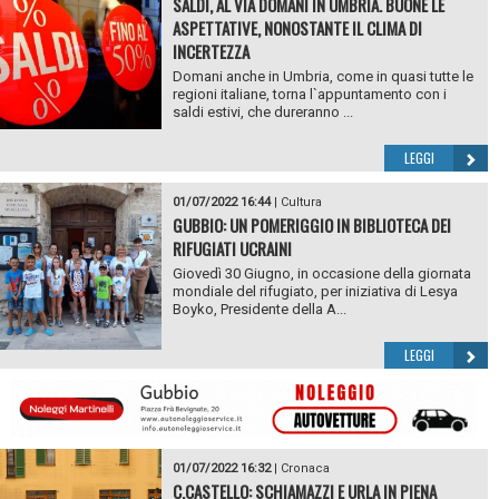
SALDI, AL VIA DOMANI IN UMBRIA. BUONE LE
ASPETTATIVE, NONOSTANTE IL CLIMA DI
INCERTEZZA
Domani anche in Umbria, come in quasi tutte le
regioni italiane, torna l`appuntamento con i
saldi estivi, che dureranno ...
LEGGI
01/07/2022 16:44
|
Cultura
GUBBIO: UN POMERIGGIO IN BIBLIOTECA DEI
RIFUGIATI UCRAINI
Giovedì 30 Giugno, in occasione della giornata
mondiale del rifugiato, per iniziativa di Lesya
Boyko, Presidente della A...
LEGGI
01/07/2022 16:32
|
Cronaca
C.CASTELLO: SCHIAMAZZI E URLA IN PIENA