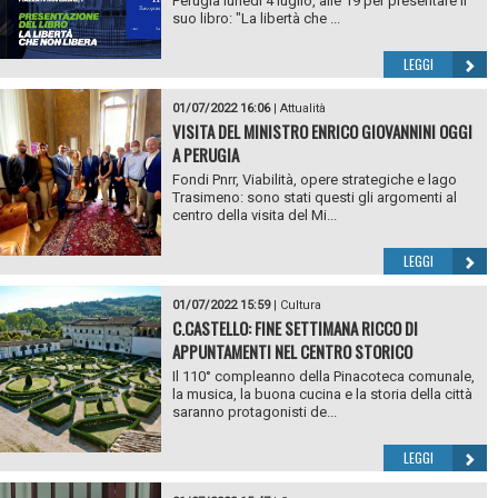
Perugia lunedì 4 luglio, alle 19 per presentare il
suo libro: "La libertà che ...
LEGGI
01/07/2022 16:06
|
Attualità
VISITA DEL MINISTRO ENRICO GIOVANNINI OGGI
A PERUGIA
Fondi Pnrr, Viabilità, opere strategiche e lago
Trasimeno: sono stati questi gli argomenti al
centro della visita del Mi...
LEGGI
01/07/2022 15:59
|
Cultura
C.CASTELLO: FINE SETTIMANA RICCO DI
APPUNTAMENTI NEL CENTRO STORICO
Il 110° compleanno della Pinacoteca comunale,
la musica, la buona cucina e la storia della città
saranno protagonisti de...
LEGGI