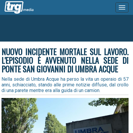
Toggl
naviga
NUOVO INCIDENTE MORTALE SUL LAVORO.
L'EPISODIO È AVVENUTO NELLA SEDE DI
PONTE SAN GIOVANNI DI UMBRA ACQUE
Nella sede di Umbra Acque ha perso la vita un operaio di 57
anni, schiacciato, stando alle prime notizie diffuse, dal crollo
di una parete mentre era alla guida di un camion.