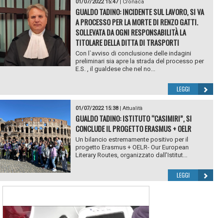
01/07/2022 15:47
|
Cronaca
GUALDO TADINO: INCIDENTE SUL LAVORO, SI VA
A PROCESSO PER LA MORTE DI RENZO GATTI.
SOLLEVATA DA OGNI RESPONSABILITÀ LA
TITOLARE DELLA DITTA DI TRASPORTI
Con l`avviso di conclusione delle indagini
preliminari sia apre la strada del processo per
E.S. , il gualdese che nel no...
LEGGI
01/07/2022 15:38
|
Attualità
GUALDO TADINO: ISTITUTO “CASIMIRI”, SI
CONCLUDE IL PROGETTO ERASMUS + OELR
Un bilancio estremamente positivo per il
progetto Erasmus + OELR- Our European
Literary Routes, organizzato dall’Istitut...
LEGGI