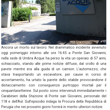
Ancora un morto sul lavoro. Nel drammatico incidente avvenuto
oggi pomeriggio intorno alle ore 16.45 a Ponte San Giovanni,
nella sede di Umbra Acque ha perso la vita un operaio di 57 anni,
schiacciato, stando alle prime notizie diffuse, dal crollo di una
parete mentre era alla guida di un camion. L’automezzo, che
stava trasportando un escavatore, per cause in corso di
accertamento, ha urtato la parete dello stabile provocandone il
distaccamento con conseguenze purtroppo mortali per il
cinquantasettenne. Sul posto sono intervenuti immediatamente i
Carabinieri della Stazione di Ponte san Giovanni, personale del
118 e dell’Asl. Sull’episodio indaga la Procura della Repubblica di
Perugia che nei prossimi giorni fornirà in merito ulteriori notizie.