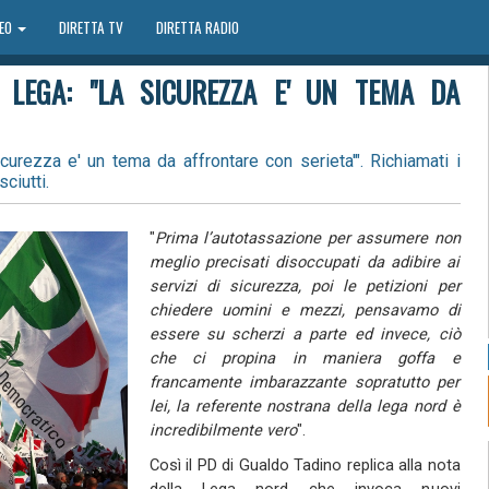
DEO
DIRETTA TV
DIRETTA RADIO
 LEGA: "LA SICUREZZA E' UN TEMA DA
curezza e' un tema da affrontare con serieta'". Richiamati i
ciutti.
"
Prima l’autotassazione per assumere non
meglio precisati disoccupati da adibire ai
servizi di sicurezza, poi le petizioni per
chiedere uomini e mezzi, pensavamo di
essere su scherzi a parte ed invece, ciò
che ci propina in maniera goffa e
francamente imbarazzante sopratutto per
lei, la referente nostrana della lega nord è
incredibilmente vero
".
Così il PD di Gualdo Tadino replica alla nota