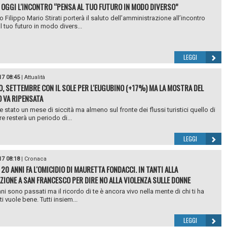
 OGGI L'INCONTRO “PENSA AL TUO FUTURO IN MODO DIVERSO”
o Filippo Mario Stirati porterà il saluto dell’amministrazione all’incontro
l tuo futuro in modo divers...
LEGGI
17 08:45
|
Attualità
, SETTEMBRE CON IL SOLE PER L'EUGUBINO (+17%) MA LA MOSTRA DEL
 VA RIPENSATA
e stato un mese di siccità ma almeno sul fronte dei flussi turistici quello di
e resterà un periodo di...
LEGGI
17 08:18
|
Cronaca
20 ANNI FA L'OMICIDIO DI MAURETTA FONDACCI. IN TANTI ALLA
ZIONE A SAN FRANCESCO PER DIRE NO ALLA VIOLENZA SULLE DONNE
ni sono passati ma il ricordo di te è ancora vivo nella mente di chi ti ha
ti vuole bene. Tutti insiem...
LEGGI