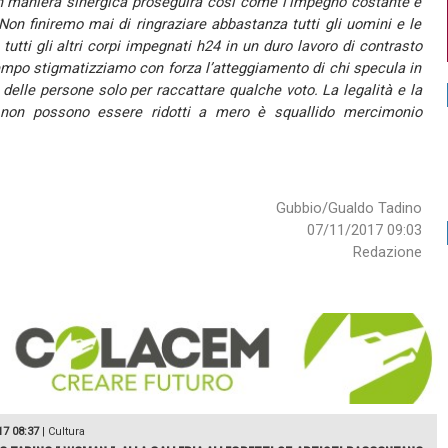
e in maniera sinergica proseguirà così come l’impegno costante e
on finiremo mai di ringraziare abbastanza tutti gli uomini e le
tutti gli altri corpi impegnati h24 in un duro lavoro di contrasto
o tempo stigmatizziamo con forza l’atteggiamento di chi specula in
 delle persone solo per raccattare qualche voto. La legalità e la
 non possono essere ridotti a mero è squallido mercimonio
Gubbio/Gualdo Tadino
07/11/2017 09:03
Redazione
17 08:37
|
Cultura