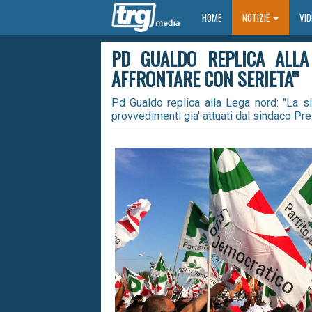
HOME
HOME
NOTIZIE
VI
PD GUALDO REPLICA ALLA
AFFRONTARE CON SERIETA'"
Pd Gualdo replica alla Lega nord: "La si
provvedimenti gia' attuati dal sindaco Pres