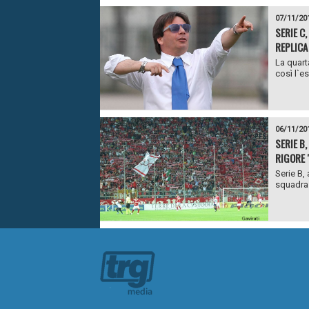
07/11/20
SERIE C,
REPLICA
La quart
così l`e
06/11/20
SERIE B
RIGORE "
Serie B, 
squadra d