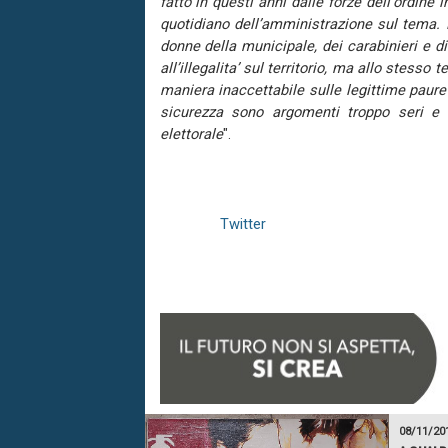
fatto in questi anni dalle forze dell'ordin
quotidiano dell’amministrazione sul tema. N
donne della municipale, dei carabinieri e di 
all’illegalita’ sul territorio, ma allo stess
maniera inaccettabile sulle legittime paure
sicurezza sono argomenti troppo seri e
elettorale
".
Twitter
08/11/20