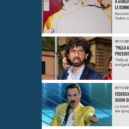
A GUALD
LE DONN
Racconta
Tadino c
07/11/20
"PALLA 
PRESENT
"Palla a
svolgerà
07/11/20
FEDERIC
SHOW DI
La Quint
sta spop