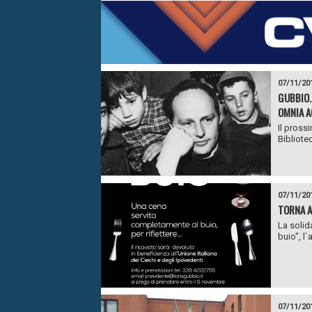
07/11/20
GUBBIO.
OMNIA A
Il pross
Bibliotec
07/11/20
TORNA A
La solid
buio", l
07/11/20