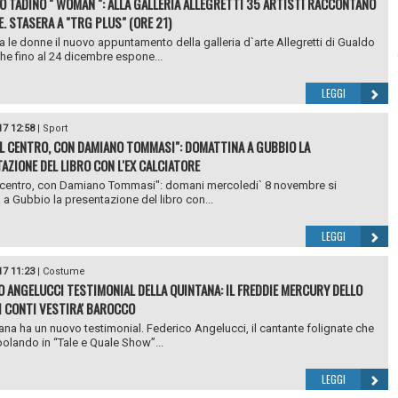
O TADINO " WOMAN ": ALLA GALLERIA ALLEGRETTI 35 ARTISTI RACCONTANO
E. STASERA A "TRG PLUS" (ORE 21)
 le donne il nuovo appuntamento della galleria d`arte Allegretti di Gualdo
he fino al 24 dicembre espone...
LEGGI
17 12:58
|
Sport
AL CENTRO, CON DAMIANO TOMMASI": DOMATTINA A GUBBIO LA
AZIONE DEL LIBRO CON L'EX CALCIATORE
l centro, con Damiano Tommasi": domani mercoledi` 8 novembre si
 a Gubbio la presentazione del libro con...
LEGGI
17 11:23
|
Costume
O ANGELUCCI TESTIMONIAL DELLA QUINTANA: IL FREDDIE MERCURY DELLO
 CONTI VESTIRA' BAROCCO
ana ha un nuovo testimonial. Federico Angelucci, il cantante folignate che
olando in “Tale e Quale Show”...
LEGGI