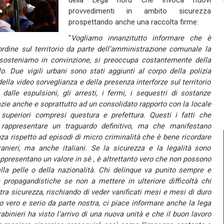
della Lega nord che invoca nuovi
provvedimenti in ambito sicurezza
prospettando anche una raccolta firme:
"
Vogliamo innanzitutto informare che è
ordine sul territorio da parte dell’amministrazione comunale la
 sosteniamo in convinzione, si preoccupa costantemente della
o. Due vigili urbani sono stati aggiunti al corpo della polizia
la video sorveglianza e della presenza interforze sul territorio
i dalle espulsioni, gli arresti, i fermi, i sequestri di sostanze
azie anche e soprattutto ad un consolidato rapporto con la locale
 superiori compresi questura e prefettura. Questi i fatti che
appresentare un traguardo definitivo, ma che manifestano
a rispetto ad episodi di micro criminalità che è bene ricordare
ranieri, ma anche italiani. Se la sicurezza e la legalità sono
appresentano un valore in sè , è altrettanto vero che non possono
lla pelle o della nazionalità. Chi delinque va punito sempre e
 propagandistiche se non a mettere in ulteriore difficoltà chi
ra sicurezza, rischiando di veder vanificati mesi e mesi di duro
lo vero e serio da parte nostra, ci piace informare anche la lega
abinieri ha visto l’arrivo di una nuova unità e che il buon lavoro