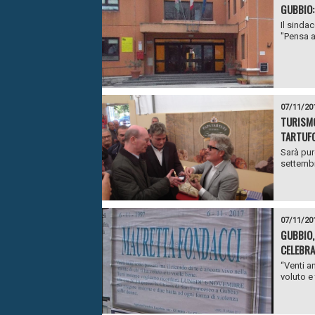
GUBBIO:
Il sindac
"Pensa a
07/11/20
TURISMO
TARTUFO
Sarà pur
settembr
07/11/20
GUBBIO, 
CELEBRA
“Venti an
voluto e 