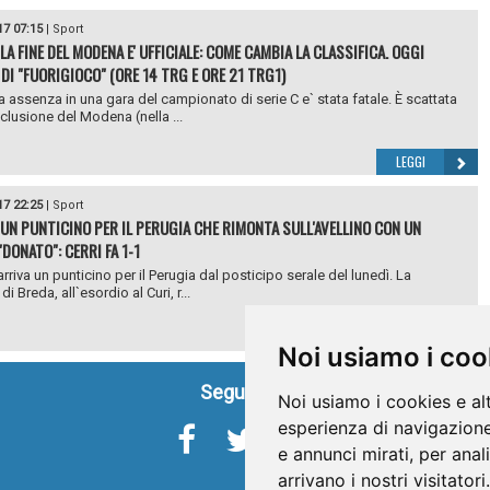
17 07:15
|
Sport
 LA FINE DEL MODENA E' UFFICIALE: COME CAMBIA LA CLASSIFICA. OGGI
 DI "FUORIGIOCO" (ORE 14 TRG E ORE 21 TRG1)
a assenza in una gara del campionato di serie C e` stata fatale. È scattata
sclusione del Modena (nella ...
LEGGI
17 22:25
|
Sport
, UN PUNTICINO PER IL PERUGIA CHE RIMONTA SULL'AVELLINO CON UN
DONATO": CERRI FA 1-1
arriva un punticino per il Perugia dal posticipo serale del lunedì. La
i Breda, all`esordio al Curi, r...
LEGGI
Noi usiamo i coo
Seguici su
Noi usiamo i cookies e al
esperienza di navigazione
e annunci mirati, per anal
arrivano i nostri visitatori.