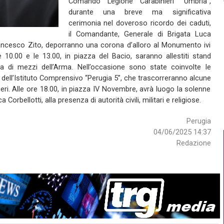
Comando Legione Carabinieri “Umbria”,
durante una breve ma significativa
cerimonia nel doveroso ricordo dei caduti,
il Comandante, Generale di Brigata Luca
. Francesco Zito, deporranno una corona d’alloro al Monumento ivi
 10.00 e le 13.00, in piazza del Bacio, saranno allestiti stand
ca di mezzi dell’Arma. Nell’occasione sono state coinvolte le
ni dell’Istituto Comprensivo “Perugia 5”, che trascorreranno alcune
eri. Alle ore 18.00, in piazza IV Novembre, avrà luogo la solenne
Corbellotti, alla presenza di autorità civili, militari e religiose.
Perugia
04/06/2025 14:37
Redazione