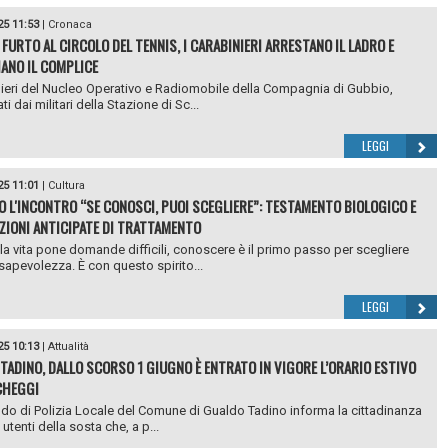
25 11:53
|
Cronaca
 FURTO AL CIRCOLO DEL TENNIS, I CARABINIERI ARRESTANO IL LADRO E
ANO IL COMPLICE
nieri del Nucleo Operativo e Radiomobile della Compagnia di Gubbio,
i dai militari della Stazione di Sc...
LEGGI
25 11:01
|
Cultura
O L'INCONTRO “SE CONOSCI, PUOI SCEGLIERE”: TESTAMENTO BIOLOGICO E
ZIONI ANTICIPATE DI TRATTAMENTO
a vita pone domande difficili, conoscere è il primo passo per scegliere
apevolezza. È con questo spirito...
LEGGI
25 10:13
|
Attualità
TADINO, DALLO SCORSO 1 GIUGNO È ENTRATO IN VIGORE L’ORARIO ESTIVO
CHEGGI
do di Polizia Locale del Comune di Gualdo Tadino informa la cittadinanza
li utenti della sosta che, a p...