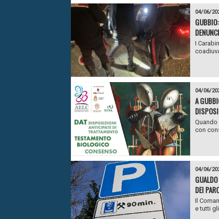
04/06/20
GUBBIO:
DENUNCI
I Carabi
coadiuvat
04/06/20
A GUBBI
DISPOSI
Quando l
con cons
04/06/20
GUALDO 
DEI PAR
Il Coman
e tutti g