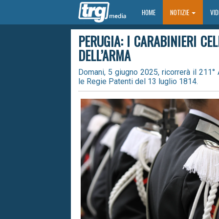
HOME
HOME
NOTIZIE
VI
PERUGIA: I CARABINIERI CE
DELL’ARMA
Domani, 5 giugno 2025, ricorrerà il 211° 
le Regie Patenti del 13 luglio 1814.