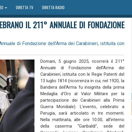
DEO
DIRETTA TV
DIRETTA RADIO
LEBRANO IL 211° ANNUALE DI FONDAZIONE
Annuale di Fondazione dell’Arma dei Carabinieri, istituita con
Domani, 5 giugno 2025, ricorrerà il 211°
Annuale di Fondazione dell’Arma dei
Carabinieri, istituita con le Regie Patenti del
13 luglio 1814 (ricorrenza in cui, nel 1920, la
Bandiera dell’Arma fu insignita della prima
Medaglia d’Oro al Valor Militare per la
partecipazione dei Carabinieri alla Prima
Guerra Mondiale). L’evento, celebrato a
Perugia, sarà articolato in tre momenti.
Nella mattinata, alle ore 10.00, all’interno
della caserma “Garibaldi”, sede del