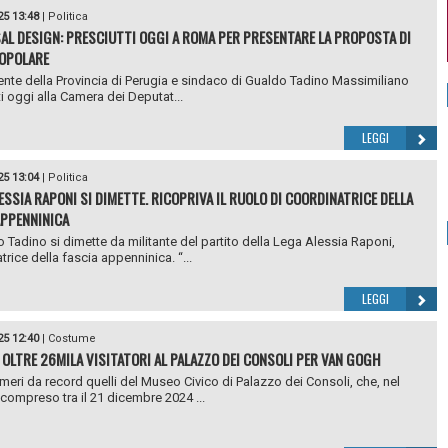
25 13:48
|
Politica
AL DESIGN: PRESCIUTTI OGGI A ROMA PER PRESENTARE LA PROPOSTA DI
OPOLARE
dente della Provincia di Perugia e sindaco di Gualdo Tadino Massimiliano
ti oggi alla Camera dei Deputat...
LEGGI
25 13:04
|
Politica
LESSIA RAPONI SI DIMETTE. RICOPRIVA IL RUOLO DI COORDINATRICE DELLA
APPENNINICA
 Tadino si dimette da militante del partito della Lega Alessia Raponi,
rice della fascia appenninica. “...
LEGGI
25 12:40
|
Costume
 OLTRE 26MILA VISITATORI AL PALAZZO DEI CONSOLI PER VAN GOGH
eri da record quelli del Museo Civico di Palazzo dei Consoli, che, nel
compreso tra il 21 dicembre 2024 ...