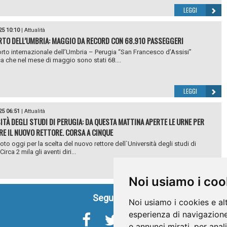
LEGGI
25 10:10
|
Attualità
TO DELL’UMBRIA: MAGGIO DA RECORD CON 68.910 PASSEGGERI
rto internazionale dell’Umbria – Perugia “San Francesco d’Assisi”
 che nel mese di maggio sono stati 68....
LEGGI
25 06:51
|
Attualità
ITÀ DEGLI STUDI DI PERUGIA: DA QUESTA MATTINA APERTE LE URNE PER
RE IL NUOVO RETTORE. CORSA A CINQUE
voto oggi per la scelta del nuovo rettore dell`Università degli studi di
Circa 2 mila gli aventi diri...
LEGGI
Noi usiamo i coo
Seguici su
Noi usiamo i cookies e al
esperienza di navigazione
e annunci mirati, per anal