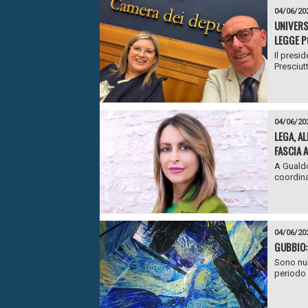
04/06/20
UNIVERS
LEGGE P
Il presi
Presciut
04/06/20
LEGA, A
FASCIA 
A Gualdo
coordinat
04/06/20
GUBBIO:
Sono num
periodo 