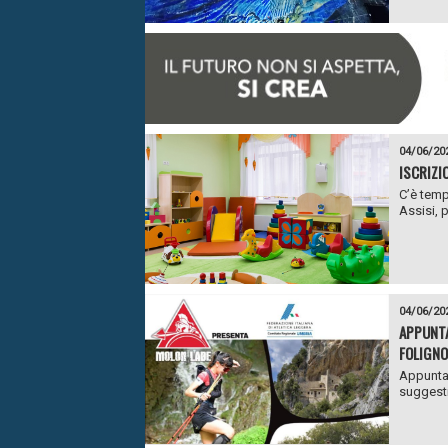
04/06/20
ISCRIZIO
C’è temp
Assisi, 
04/06/20
APPUNTA
FOLIGNO
Appuntam
suggesti