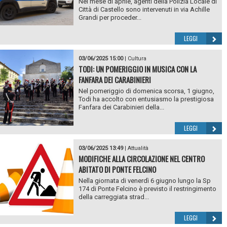
Nel mese di aprile, agenti della Polizia Locale di
Città di Castello sono intervenuti in via Achille
Grandi per proceder...
LEGGI
03/06/2025 15:00
|
Cultura
TODI: UN POMERIGGIO IN MUSICA CON LA
FANFARA DEI CARABINIERI
Nel pomeriggio di domenica scorsa, 1 giugno,
Todi ha accolto con entusiasmo la prestigiosa
Fanfara dei Carabinieri della...
LEGGI
03/06/2025 13:49
|
Attualità
MODIFICHE ALLA CIRCOLAZIONE NEL CENTRO
ABITATO DI PONTE FELCINO
Nella giornata di venerdì 6 giugno lungo la Sp
174 di Ponte Felcino è previsto il restringimento
della carreggiata strad...
LEGGI