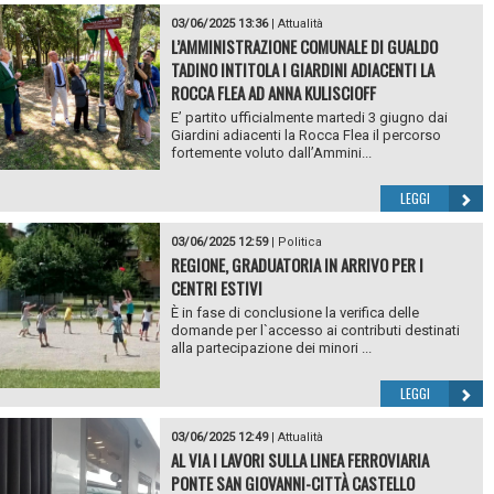
03/06/2025 13:36
|
Attualità
L’AMMINISTRAZIONE COMUNALE DI GUALDO
TADINO INTITOLA I GIARDINI ADIACENTI LA
ROCCA FLEA AD ANNA KULISCIOFF
E’ partito ufficialmente martedi 3 giugno dai
Giardini adiacenti la Rocca Flea il percorso
fortemente voluto dall’Ammini...
LEGGI
03/06/2025 12:59
|
Politica
REGIONE, GRADUATORIA IN ARRIVO PER I
CENTRI ESTIVI
È in fase di conclusione la verifica delle
domande per l`accesso ai contributi destinati
alla partecipazione dei minori ...
LEGGI
03/06/2025 12:49
|
Attualità
AL VIA I LAVORI SULLA LINEA FERROVIARIA
PONTE SAN GIOVANNI-CITTÀ CASTELLO