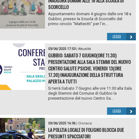
INAUGURA DOMANI ALLE 18 ALLA SCUOLA DI
SCORCELLO
Appuntamento domani 4 giugno dalle ore 18 a
Gubbio, presso la Scuola di Scorcello del
primo circolo "Matteotti" per l`in...
LEGGI
03/06/2025 17:53
|
Attualità
GUBBIO: SABATO 7 GIUGNO(ORE 11.30)
PRESENTAZIONE ALLA SALA STEMMI DEL NUOVO
CENTRO SALUTE PSICHE. VENERDI 13(ORE
17.30) INAUGURAZIONE DELLA STRUTTURA
APERTA A TUTTI
Si terrà Sabato 7 Giugno alle ore 11.30 alla Sala
degli Stemmi del Comune di Gubbio la
presentazione del nuovo Centro Sa...
LEGGI
03/06/2025 16:36
|
Cronaca
LA POLIZIA LOCALE DI FOLIGNO BLOCCA DUE
PRESUNTI SPACCIATORI