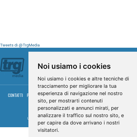
Tweets di @TrgMedia
Seguici su
Noi usiamo i cookies
Noi usiamo i cookies e altre tecniche di
tracciamento per migliorare la tua
esperienza di navigazione nel nostro
CONTATTI
PRIVACY
COOKIES
PALINSESTO
DIRETTA TV
DIRETTA RADIO
RGM HITRADIO
sito, per mostrarti contenuti
personalizzati e annunci mirati, per
© TRG Media 2005-2026
analizzare il traffico sul nostro sito, e
Umbria Televisioni s.r.l. - P.I.00496230541 -
www.trgmedia.it
- Powered by
FFZ
per capire da dove arrivano i nostri
visitatori.