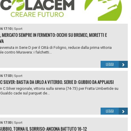
16 17:10
|
Sport
, MERCATO SEMPRE IN FERMENTO: OCCHI SU BREMEC, MORETTI E
VA
vvenuta in Serie D per il Città di Foligno, reduce dalla prima vittoria
e contro Muravera: i falchetti...
LEGGI
16 17:03
|
Sport
 C SILVER: BASTIA DA URLO A VITERBO. SERIE D: GUBBIO DA APPLAUSI
n C Silver regionale, vittoria sulla sirena (74-73) per Fratta Umbertide su
 Gualdo cade sul parquet de...
LEGGI
16 17:00
|
Sport
UBBIO, TORNA IL SORRISO: ANCONA BATTUTO 16-12