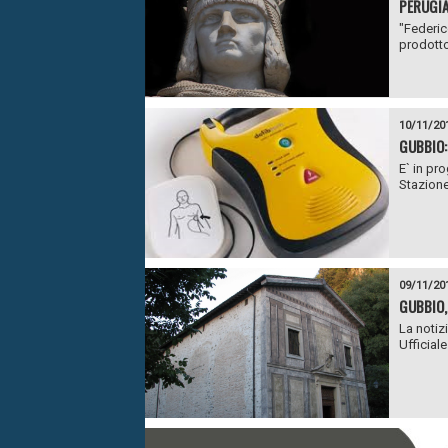
PERUGI
"Federic
prodotto
10/11/20
GUBBIO:
E` in pr
Stazione
09/11/20
GUBBIO, 
La notiz
Ufficiale