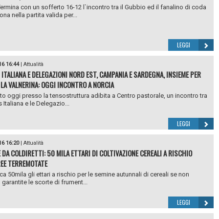
ermina con un sofferto 16-12 l`incontro tra il Gubbio ed il fanalino di coda
a nella partita valida per...
LEGGI
16 16:44
|
Attualità
 ITALIANA E DELEGAZIONI NORD EST, CAMPANIA E SARDEGNA, INSIEME PER
 LA VALNERINA: OGGI INCONTRO A NORCIA
uto oggi presso la tensostruttura adibita a Centro pastorale, un incontro tra
s Italiana e le Delegazio...
LEGGI
16 16:20
|
Attualità
 DA COLDIRETTI: 50 MILA ETTARI DI COLTIVAZIONE CEREALI A RISCHIO
REE TERREMOTATE
a 50mila gli ettari a rischio per le semine autunnali di cereali se non
garantite le scorte di frument...
LEGGI