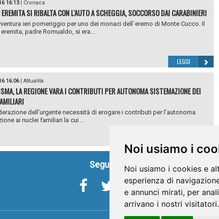
16 16:13
|
Cronaca
EREMITA SI RIBALTA CON L'AUTO A SCHEGGIA, SOCCORSO DAI CARABINIERI
vventura ieri pomeriggio per uno dei monaci dell`eremo di Monte Cucco. Il
remita, padre Romualdo, si era...
LEGGI
16 16:06
|
Attualità
ISMA, LA REGIONE VARA I CONTRIBUTI PER AUTONOMA SISTEMAZIONE DEI
AMILIARI
derazione dell’urgente necessità di erogare i contributi per l’autonoma
one ai nuclei familiari la cui ...
LEGGI
Noi usiamo i coo
Seguici su
Noi usiamo i cookies e al
esperienza di navigazione
e annunci mirati, per anal
arrivano i nostri visitatori.