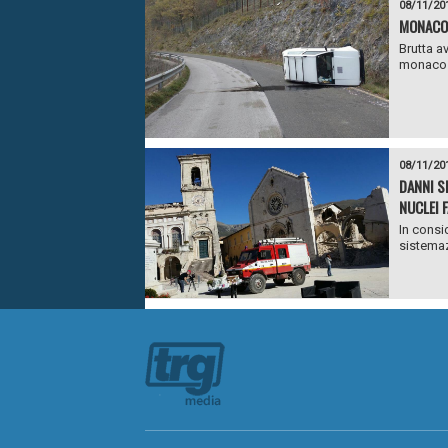
08/11/20
MONACO 
Brutta a
monaco e
08/11/20
DANNI S
NUCLEI F
In consi
sistemazi