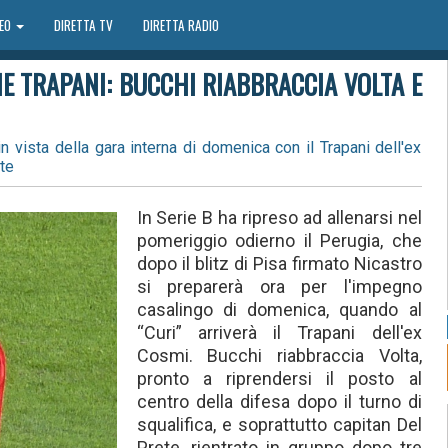
DEO
DIRETTA TV
DIRETTA RADIO
NE TRAPANI: BUCCHI RIABBRACCIA VOLTA E
in vista della gara interna di domenica con il Trapani dell'ex
te
In Serie B ha ripreso ad allenarsi nel
pomeriggio odierno il Perugia, che
dopo il blitz di Pisa firmato Nicastro
si preparerà ora per l'impegno
casalingo di domenica, quando al
“Curi” arriverà il Trapani dell'ex
Cosmi. Bucchi riabbraccia Volta,
pronto a riprendersi il posto al
centro della difesa dopo il turno di
squalifica, e soprattutto capitan Del
Prete, rientrato in gruppo dopo tre