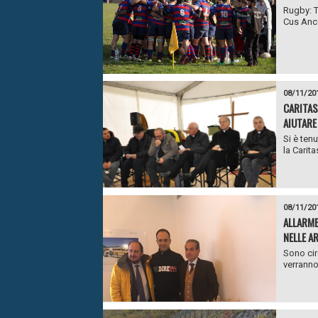
Rugby: T
Cus Ancon
08/11/20
CARITAS
AIUTARE
Si è ten
la Carita
08/11/20
ALLARME
NELLE A
Sono circ
verranno 