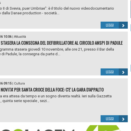
A
o II di Svevia, puer Umbriae": è il titolo del nuovo videodocumentario
 dalla Danae production - società...
LEGGI
16 10:06
|
Attualità
 STASERA LA CONSEGNA DEL DEFIBRILLATORE AL CIRCOLO ANSPI DI PADULE
ogramma stasera giovedì 10 novembre, alle ore 21, presso il Bar della
 di Padule, la consegna da parte d...
LEGGI
16 09:15
|
Cultura
NOVITA' PER SANTA CROCE DELLA FOCE: C'E' LA GARA D'APPALTO
ia era attesa da tempo e un sogno diventa realtà. Ieri sulla Gazzetta
 , quinta serie speciale , sezi...
LEGGI