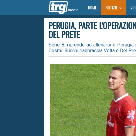
HOME
HOME
NOTIZIE
VI
PERUGIA, PARTE L'OPERAZIO
DEL PRETE
Serie B: riprende ad allenarsi il Perugia 
Cosmi. Bucchi riabbraccia Volta e Del Pre