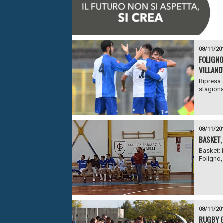
08/11/20
FOLIGNO
VILLANO
Ripresa a
stagional
08/11/20
BASKET,
Basket: i
Foligno,
08/11/20
RUGBY G