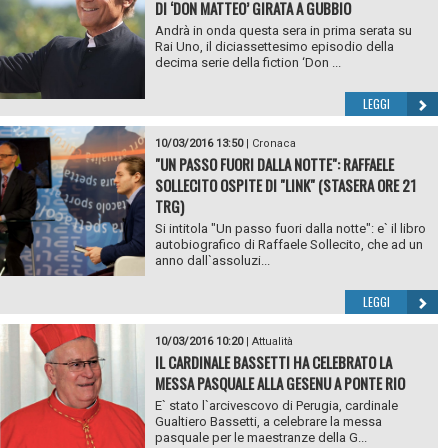
DI ‘DON MATTEO’ GIRATA A GUBBIO
Andrà in onda questa sera in prima serata su
Rai Uno, il diciassettesimo episodio della
decima serie della fiction ‘Don ...
LEGGI
10/03/2016 13:50
|
Cronaca
"UN PASSO FUORI DALLA NOTTE": RAFFAELE
SOLLECITO OSPITE DI "LINK" (STASERA ORE 21
TRG)
Si intitola "Un passo fuori dalla notte": e` il libro
autobiografico di Raffaele Sollecito, che ad un
anno dall`assoluzi...
LEGGI
10/03/2016 10:20
|
Attualità
IL CARDINALE BASSETTI HA CELEBRATO LA
MESSA PASQUALE ALLA GESENU A PONTE RIO
E` stato l`arcivescovo di Perugia, cardinale
Gualtiero Bassetti, a celebrare la messa
pasquale per le maestranze della G...