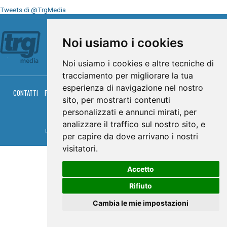
Tweets di @TrgMedia
Seguici su
Noi usiamo i cookies
Noi usiamo i cookies e altre tecniche di
tracciamento per migliorare la tua
esperienza di navigazione nel nostro
CONTATTI
PRIVACY
COOKIES
PALINSESTO
DIRETTA TV
DIRETTA RADIO
sito, per mostrarti contenuti
RGM HITRADIO
personalizzati e annunci mirati, per
© TRG Media 2005-2026
analizzare il traffico sul nostro sito, e
Umbria Televisioni s.r.l. - P.I.00496230541 -
www.trgmedia.it
- Powered by
FFZ
per capire da dove arrivano i nostri
visitatori.
Accetto
Rifiuto
Cambia le mie impostazioni