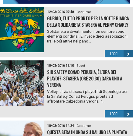
12/03/2016 07:48
|
Costume
GUBBIO, TUTTO PRONTO PER LA NOTTE BIANCA
DELLA SOLIDARIETA' STASERA AL PENNY CHARLY
Solidarietà e divertimento, non sempre sono
elementi condivisi. E invece dieci associazioni
tra le più attive nel pano...
LEGGI
10/03/2016 15:10
|
Sport
SIR SAFETY CONAD PERUGIA, È L'ORA DEI
PLAYOFF: STASERA (ORE 20.30) GARA UNO A
VERONA
Volley: al via stasera i playoff di Superlega per
la Sir Safety Conad Perugia, pronta ad
affrontare Calzedonia Verona in...
LEGGI
10/03/2016 14:34
|
Costume
QUESTA SERA IN ONDA SU RAI UNO LA PUNTATA