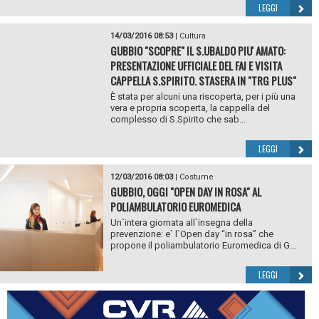
LEGGI
14/03/2016 08:53
|
Cultura
GUBBIO "SCOPRE" IL S.UBALDO PIU' AMATO:
PRESENTAZIONE UFFICIALE DEL FAI E VISITA
CAPPELLA S.SPIRITO. STASERA IN "TRG PLUS"
È stata per alcuni una riscoperta, per i più una
vera e propria scoperta, la cappella del
complesso di S.Spirito che sab...
LEGGI
12/03/2016 08:03
|
Costume
GUBBIO, OGGI "OPEN DAY IN ROSA" AL
POLIAMBULATORIO EUROMEDICA
Un`intera giornata all`insegna della
prevenzione: e` l`Open day “in rosa” che
propone il poliambulatorio Euromedica di G...
LEGGI