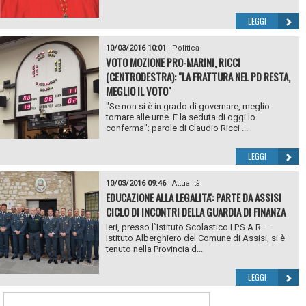
LEGGI
10/03/2016 10:01
|
Politica
VOTO MOZIONE PRO-MARINI, RICCI
(CENTRODESTRA): "LA FRATTURA NEL PD RESTA,
MEGLIO IL VOTO"
"Se non si è in grado di governare, meglio
tornare alle urne. E la seduta di oggi lo
conferma": parole di Claudio Ricci ...
LEGGI
10/03/2016 09:46
|
Attualità
EDUCAZIONE ALLA LEGALITA': PARTE DA ASSISI
CICLO DI INCONTRI DELLA GUARDIA DI FINANZA
Ieri, presso l`Istituto Scolastico I.P.S.A.R. –
Istituto Alberghiero del Comune di Assisi, si è
tenuto nella Provincia d...
LEGGI