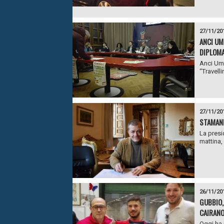
27/11/20
ANCI UM
DIPLOMA
Anci Umb
“Travelli
27/11/20
STAMANE
La presi
mattina,
26/11/20
GUBBIO,
CAIRANO
Oggi ha 