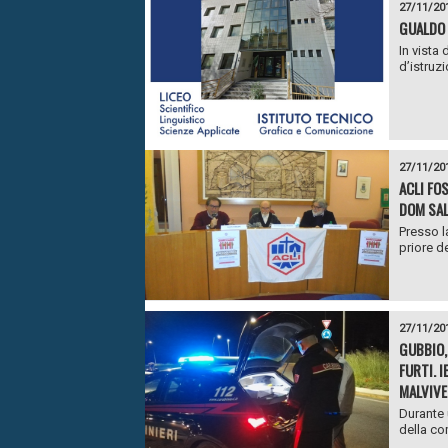
27/11/20
GUALDO 
In vista 
d’istruzi
27/11/20
ACLI FOS
DOM SAL
Presso l
priore de
27/11/20
GUBBIO,
FURTI. 
MALVIVE
Durante 
della co