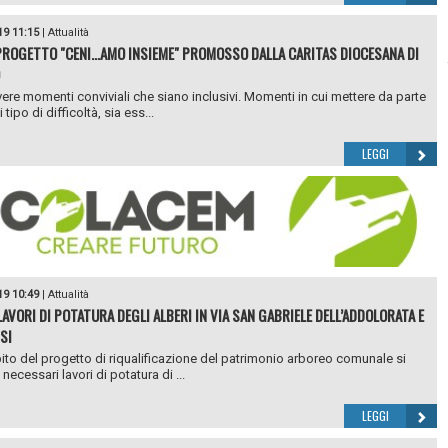
19 11:15
|
Attualità
ROGETTO "CENI...AMO INSIEME" PROMOSSO DALLA CARITAS DIOCESANA DI
re momenti conviviali che siano inclusivi. Momenti in cui mettere da parte
 tipo di difficoltà, sia ess...
LEGGI
19 10:49
|
Attualità
LAVORI DI POTATURA DEGLI ALBERI IN VIA SAN GABRIELE DELL’ADDOLORATA E
SI
ito del progetto di riqualificazione del patrimonio arboreo comunale si
ecessari lavori di potatura di ...
LEGGI