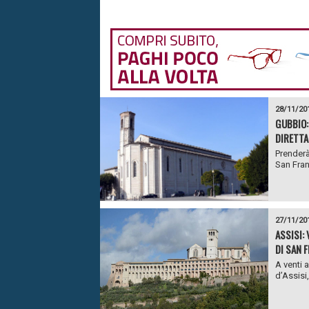
28/11/20
GUBBIO:
DIRETTA
Prenderà
San Fran
27/11/20
ASSISI:
DI SAN 
A venti 
d’Assisi,