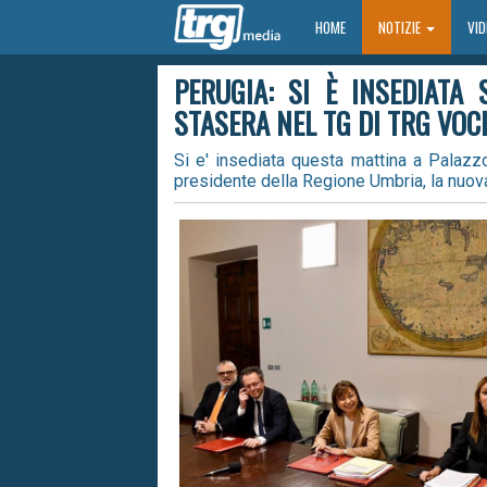
HOME
HOME
NOTIZIE
VI
PERUGIA: SI È INSEDIATA
STASERA NEL TG DI TRG VOC
Si e' insediata questa mattina a Palazzo
presidente della Regione Umbria, la nuova