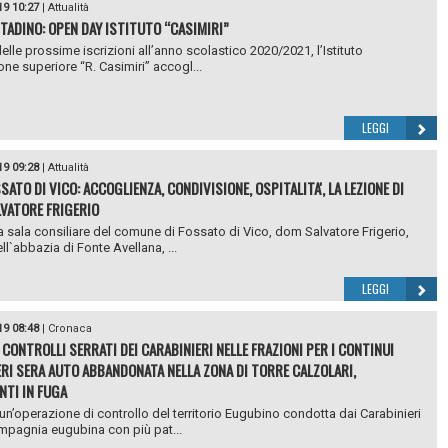
19 10:27
|
Attualità
TADINO: OPEN DAY ISTITUTO “CASIMIRI”
delle prossime iscrizioni all’anno scolastico 2020/2021, l’Istituto
one superiore “R. Casimiri” accogl...
LEGGI
19 09:28
|
Attualità
SATO DI VICO: ACCOGLIENZA, CONDIVISIONE, OSPITALITA', LA LEZIONE DI
VATORE FRIGERIO
a sala consiliare del comune di Fossato di Vico, dom Salvatore Frigerio,
ll`abbazia di Fonte Avellana, ...
LEGGI
19 08:48
|
Cronaca
 CONTROLLI SERRATI DEI CARABINIERI NELLE FRAZIONI PER I CONTINUI
IERI SERA AUTO ABBANDONATA NELLA ZONA DI TORRE CALZOLARI,
NTI IN FUGA
un’operazione di controllo del territorio Eugubino condotta dai Carabinieri
mpagnia eugubina con più pat...