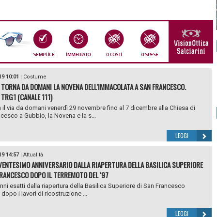
19 10:01
|
Costume
 TORNA DA DOMANI LA NOVENA DELL'IMMACOLATA A SAN FRANCESCO.
 TRG1 (CANALE 111)
 il via da domani venerdì 29 novembre fino al 7 dicembre alla Chiesa di
cesco a Gubbio, la Novena e la s...
LEGGI
19 14:57
|
Attualità
 VENTESIMO ANNIVERSARIO DALLA RIAPERTURA DELLA BASILICA SUPERIORE
FRANCESCO DOPO IL TERREMOTO DEL ‘97
anni esatti dalla riapertura della Basilica Superiore di San Francesco
 dopo i lavori di ricostruzione ...
LEGGI