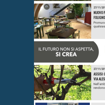
27/11/20
NUOVO P
FOLIGNO
Promuove
qualsiasi
27/11/20
ASSISI: 
VIA ALES
Nell’amb
rendono n