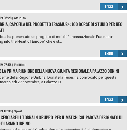
LEGGI
19 08:23
|
Attualità
BRIA, CAPOFILA DEL PROGETTO ERASMUS+: 100 BORSE DI STUDIO PER NEO
TI
ria ha presentato un progetto di mobilità transnazionale Erasmus+
ng into the Heart of Europe” che è st...
LEGGI
19 07:56
|
Politica
 LA PRIMA RIUNIONE DELLA NUOVA GIUNTA REGIONALE A PALAZZO DONINI
dente della Regione Umbria, Donatella Tesei, ha convocato per questa
 mercoledì 27 novembre, a Palazzo D...
LEGGI
19 18:36
|
Sport
 CENCIARELLI TORNA IN GRUPPO. PER IL MATCH COL PADOVA DESIGNATO DI
 DI ARIANO IRPINO
ripreso ad allenarsi il Gubbio dopo il pirotecnico 3-3 di domenica a