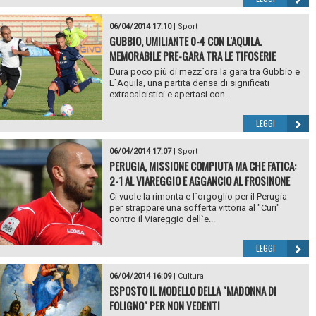
06/04/2014 17:10
|
Sport
GUBBIO, UMILIANTE 0-4 CON L'AQUILA.
MEMORABILE PRE-GARA TRA LE TIFOSERIE
Dura poco più di mezz`ora la gara tra Gubbio e
L`Aquila, una partita densa di significati
extracalcistici e apertasi con...
LEGGI
06/04/2014 17:07
|
Sport
PERUGIA, MISSIONE COMPIUTA MA CHE FATICA:
2-1 AL VIAREGGIO E AGGANCIO AL FROSINONE
Ci vuole la rimonta e l`orgoglio per il Perugia
per strappare una sofferta vittoria al "Curi"
contro il Viareggio dell`e...
LEGGI
06/04/2014 16:09
|
Cultura
ESPOSTO IL MODELLO DELLA "MADONNA DI
FOLIGNO" PER NON VEDENTI