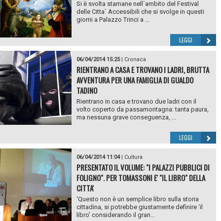
Si è svolta stamane nell`ambito del Festival
delle Citta` Accessibili che si svolge in questi
giorni a Palazzo Trinci a ...
LEGGI
06/04/2014 15:25
|
Cronaca
RIENTRANO A CASA E TROVANO I LADRI, BRUTTA
AVVENTURA PER UNA FAMIGLIA DI GUALDO
TADINO
Rientrano in casa e trovano due ladri con il
volto coperto da passamontagna: tanta paura,
ma nessuna grave conseguenza, ...
LEGGI
06/04/2014 11:04
|
Cultura
PRESENTATO IL VOLUME: "I PALAZZI PUBBLICI DI
FOLIGNO". PER TOMASSONI E' "IL LIBRO" DELLA
CITTA'
‘Questo non è un semplice libro sulla storia
cittadina, si potrebbe giustamente definire ‘il
libro’ considerando il gran...