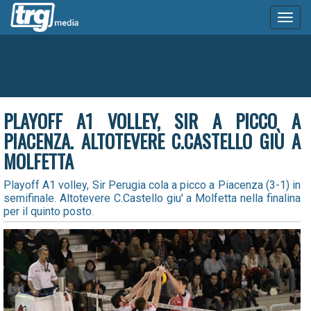
Toggl
naviga
PLAYOFF A1 VOLLEY, SIR A PICCO A
PIACENZA. ALTOTEVERE C.CASTELLO GIÙ A
MOLFETTA
Playoff A1 volley, Sir Perugia cola a picco a Piacenza (3-1) in
semifinale. Altotevere C.Castello giu' a Molfetta nella finalina
per il quinto posto.