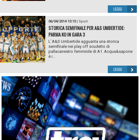
LEGGI
06/04/2014 10:10
|
Sport
STORICA SEMIFINALE PER A&S UMBERTIDE:
PARMA KO IN GARA 3
L`A&S Umbertide agguanta una storica
semifinale nei play off scudetto di
pallacanestro femminile di A1. Acqua&sapone
è i...
LEGGI