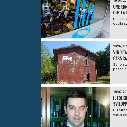
18/07/20
UMBRIA:
QUELLA 
Diminuis
quella st
18/07/20
VENDITA
CASA CA
Sono sta
passo co
18/07/20
IL FOLI
SVILUP
E` Marco
vasta es