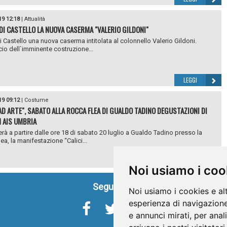
19 12:18
|
Attualità
 DI CASTELLO LA NUOVA CASERMA "VALERIO GILDONI"
di Castello una nuova caserma intitolata al colonnello Valerio Gildoni.
io dell`imminente costruzione...
LEGGI
19 09:12
|
Costume
 AD ARTE", SABATO ALLA ROCCA FLEA DI GUALDO TADINO DEGUSTAZIONI DI
N AIS UMBRIA
erà a partire dalle ore 18 di sabato 20 luglio a Gualdo Tadino presso la
ea, la manifestazione “Calici...
LEGGI
Noi usiamo i coo
Seguici su
Noi usiamo i cookies e al
esperienza di navigazione
e annunci mirati, per anal