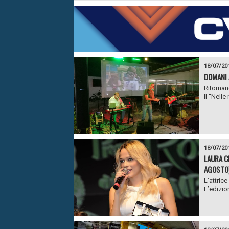
18/07/20
DOMANI 
Ritornan
Il “Nelle
18/07/20
LAURA C
AGOSTO
L’attric
L’edizio