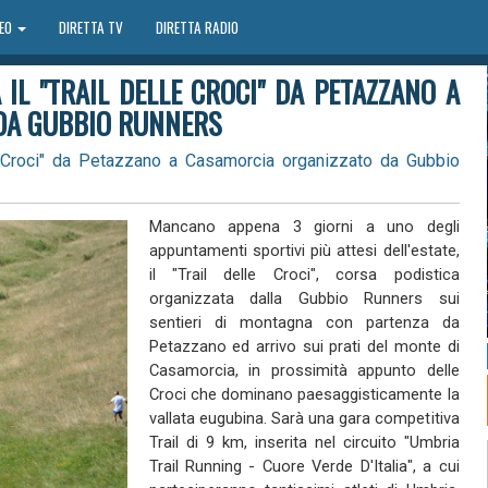
DEO
DIRETTA TV
DIRETTA RADIO
IL "TRAIL DELLE CROCI" DA PETAZZANO A
DA GUBBIO RUNNERS
e Croci" da Petazzano a Casamorcia organizzato da Gubbio
Mancano appena 3 giorni a uno degli
appuntamenti sportivi più attesi dell'estate,
il "Trail delle Croci", corsa podistica
organizzata dalla Gubbio Runners sui
sentieri di montagna con partenza da
Petazzano ed arrivo sui prati del monte di
Casamorcia, in prossimità appunto delle
Croci che dominano paesaggisticamente la
vallata eugubina. Sarà una gara competitiva
Trail di 9 km, inserita nel circuito "Umbria
Trail Running - Cuore Verde D'Italia", a cui