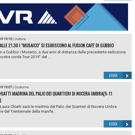
19 19:10
|
Cultura
ALLE 21.30 I "MUSAICO" SI ESIBISCONO AL FUSION CAFE' DI GUBBIO
o a Gubbio i Musaico, a due anni di distanza dalla precedente esibizione.
 nostre corde Tour 2019” del ...
LEGGI
19 19:07
|
Costume
HIATTI MADRINA DEL PALIO DEI QUARTIERI DI NOCERA UMBRA(5-11
)
e Laura Chiatti sarà la madrina del Palio dei Quartieri di Nocera Umbra.
ne del Trentennale della manife...
LEGGI