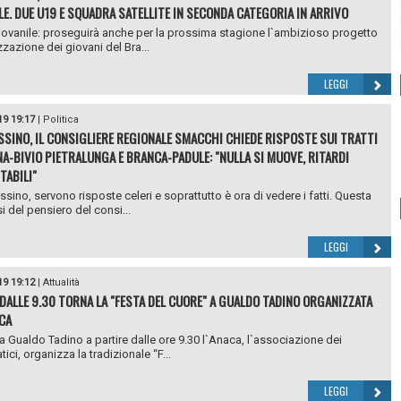
LE. DUE U19 E SQUADRA SATELLITE IN SECONDA CATEGORIA IN ARRIVO
iovanile: proseguirà anche per la prossima stagione l`ambizioso progetto
zzazione dei giovani del Bra...
LEGGI
19 19:17
|
Politica
ASSINO, IL CONSIGLIERE REGIONALE SMACCHI CHIEDE RISPOSTE SUI TRATTI
A-BIVIO PIETRALUNGA E BRANCA-PADULE: "NULLA SI MUOVE, RITARDI
TABILI"
ssino, servono risposte celeri e soprattutto è ora di vedere i fatti. Questa
i del pensiero del consi...
LEGGI
19 19:12
|
Attualità
DALLE 9.30 TORNA LA "FESTA DEL CUORE" A GUALDO TADINO ORGANIZZATA
ACA
 Gualdo Tadino a partire dalle ore 9.30 l`Anaca, l`associazione dei
ici, organizza la tradizionale “F...
LEGGI