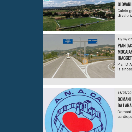
GIOVANI
Calcio g
di valori
18/07/20
PIAN D'
MOCAIAN
INACCET
Pian D`A
la sinoss
18/07/20
DOMANI 
DA L'AN
Domani a
cardiopat