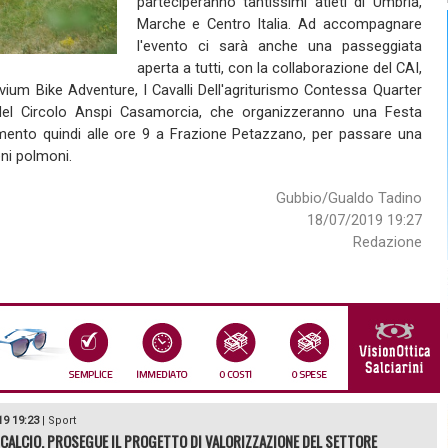
parteciperanno tantissimi atleti di Umbria,
Marche e Centro Italia. Ad accompagnare
l'evento ci sarà anche una passeggiata
aperta a tutti, con la collaborazione del CAI,
kuvium Bike Adventure, I Cavalli Dell'agriturismo Contessa Quarter
 del Circolo Anspi Casamorcia, che organizzeranno una Festa
mento quindi alle ore 9 a Frazione Petazzano, per passare una
eni polmoni.
Gubbio/Gualdo Tadino
18/07/2019 19:27
Redazione
19 19:23
|
Sport
CALCIO, PROSEGUE IL PROGETTO DI VALORIZZAZIONE DEL SETTORE