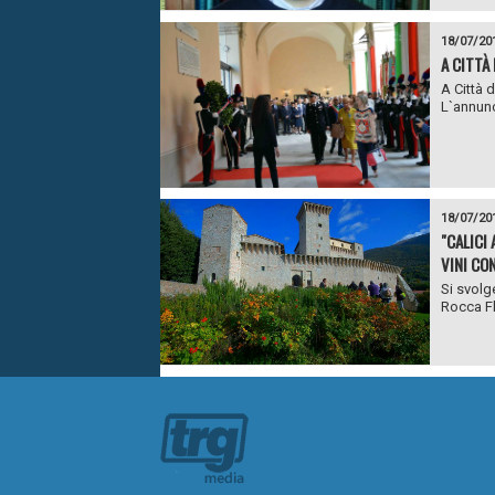
18/07/20
A CITTÀ
A Città 
L`annunc
18/07/20
"CALICI
VINI CO
Si svolg
Rocca Fl