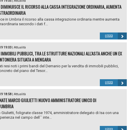
19 19:05
|
Attualità
 DIMINUISCE IL RICORSO ALLA CASSA INTEGRAZIONE ORDINARIA, AUMENTA
STRAORDINARIA
ce in Umbria il ricorso alla cassa integrazione ordinaria mentre aumenta
raordinaria secondo i dati f...
LEGGI
19 19:03
|
Attualità
 IMMOBILI PUBBLICI, TRA LE STRUTTURE NAZIONALI ALL'ASTA ANCHE UN EX
NTONIERA SITUATA A MENGARA
ti resi noti i primi bandi del Demanio per la vendita di immobili pubblici,
ncreto del piano del Tesor...
LEGGI
19 18:58
|
Attualità
GNATE MARCO GIULIETTI NUOVO AMMINISTRATORE UNICO DI
PUMBRIA
 Giulietti, folignate classe 1974, amministratore delegato di Isa con una
perienza nel campo dell`` inte...
LEGGI