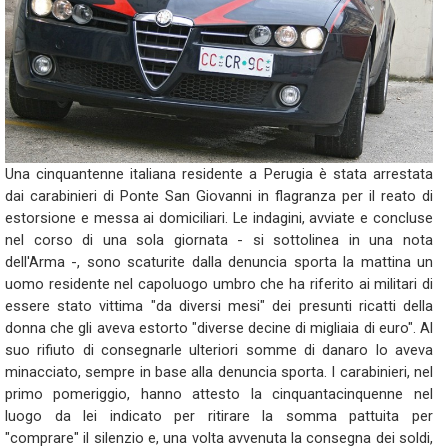
Una cinquantenne italiana residente a Perugia è stata arrestata
dai carabinieri di Ponte San Giovanni in flagranza per il reato di
estorsione e messa ai domiciliari. Le indagini, avviate e concluse
nel corso di una sola giornata - si sottolinea in una nota
dell'Arma -, sono scaturite dalla denuncia sporta la mattina un
uomo residente nel capoluogo umbro che ha riferito ai militari di
essere stato vittima "da diversi mesi" dei presunti ricatti della
donna che gli aveva estorto "diverse decine di migliaia di euro". Al
suo rifiuto di consegnarle ulteriori somme di danaro lo aveva
minacciato, sempre in base alla denuncia sporta. I carabinieri, nel
primo pomeriggio, hanno attesto la cinquantacinquenne nel
luogo da lei indicato per ritirare la somma pattuita per
"comprare" il silenzio e, una volta avvenuta la consegna dei soldi,