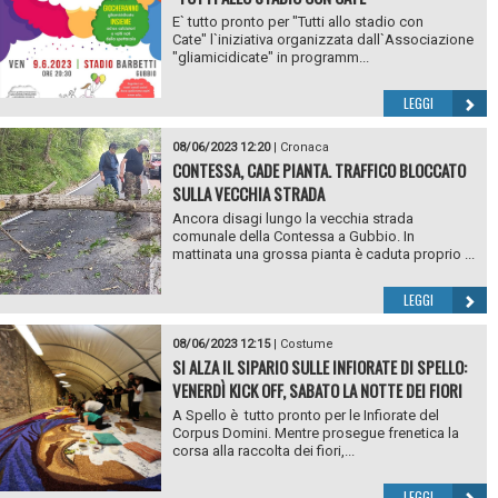
E` tutto pronto per "Tutti allo stadio con
Cate" l`iniziativa organizzata dall`Associazione
"gliamicidicate" in programm...
LEGGI
08/06/2023 12:20
|
Cronaca
CONTESSA, CADE PIANTA. TRAFFICO BLOCCATO
SULLA VECCHIA STRADA
Ancora disagi lungo la vecchia strada
comunale della Contessa a Gubbio. In
mattinata una grossa pianta è caduta proprio ...
LEGGI
08/06/2023 12:15
|
Costume
SI ALZA IL SIPARIO SULLE INFIORATE DI SPELLO:
VENERDÌ KICK OFF, SABATO LA NOTTE DEI FIORI
A Spello è tutto pronto per le Infiorate del
Corpus Domini. Mentre prosegue frenetica la
corsa alla raccolta dei fiori,...
LEGGI