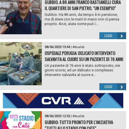
GUBBIO. A 86 ANNI FRANCO BASTIANELLI CURA
IL QUARTIERE DI SAN PIETRO. "UN ESEMPIO"
Gubbio. Ha 86 anni, da tempo è in pensione,
ma di stare con le mani in mano non ci pensa
proprio. Anzi, aiuta come può i...
LEGGI
08/06/2023 13:44
|
Attualità
OSPEDALE PERUGIA: DELICATO INTERVENTO
SALVAVITA AL CUORE SU UN PAZIENTE DI 76 ANNI
Un paziente di 76 anni è stato sottoposto, nei
giorni scorsi, ad un delicato e complesso
intervento salvavita al cuore e...
LEGGI
08/06/2023 12:52
|
Attualità
GUBBIO: TUTTO PRONTO PER L'INIZIATIVA
"TUTTI ALLO STADIO CON CATE"