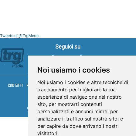
Tweets di @TrgMedia
Seguici su
Noi usiamo i cookies
Noi usiamo i cookies e altre tecniche di
CONTATTI
PRIVACY
COOKIES
PALINSESTO
DIRETTA TV
DIRETTA RADIO
tracciamento per migliorare la tua
RGM HITRADIO
esperienza di navigazione nel nostro
© TRG Media 2005-2026
sito, per mostrarti contenuti
Umbria Televisioni s.r.l. - P.I.00496230541 -
www.trgmedia.it
- Powered by
FFZ
personalizzati e annunci mirati, per
analizzare il traffico sul nostro sito, e
per capire da dove arrivano i nostri
visitatori.