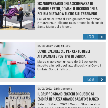
XIX ANNIVERSARIO DELLA SCOMPARSA DI
EMANUELE PETRI, DOMANI IL RICORDO DELLA
POLIZIA DI STATO A TUORO SUL TRASIMENO
La Polizia di Stato di Perugia ricorderà domani
2 marzo 2022, alle ore 15.30 presso la chiesa di
Santa Maria della Miser...
LEGGI
01/03/2022 12:23
|
Attualità
COVID: CALO DEL 3,5 PER CENTO DEGLI
ATTUALMENTE POSITIVI IN UMBRIA
Marzo si apre con un calo del 3,5 per cento
rispetto a lunedì degli attuali positivi al Covid in
Umbria. Sono infatti or...
LEGGI
01/03/2022 12:15
|
Costume
IL GRUPPO SBANDIERATORI DI GUBBIO SI
ESIBIRÀ IN PIAZZA GRANDE SABATO 5 MARZO
Sabato 5 Marzo 2022 il Gruppo Sbandieratori