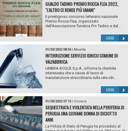
GUALDO TADINO: PREMIO ROCCA FLEA 2022,
"L'ALTRO CI RENDE PIÙ UMANI"
Il prestigioso concorso letterario nazionale
Premio Rocca Flea, organizzato
dall’Associazione Turistica Pro Tadino e dal...
LEGGI
01/03/2022 08:05
|
Attualità
INTERRUZIONE SERVIZIO IDRICO COMUNE DI
VALFABBRICA
UMBRA ACQUE S.p.A., informa la clientela
interessata che a causa di lavori di
manutenzione straordinaria sulla rete idri...
LEGGI
01/03/2022 07:15
|
Cronaca
SEQUESTRATA E VIOLENTATA NELLA PERIFERIA DI
PERUGIA UNA GIOVANE DONNA DI DICIOTTO
ANNI
La Polizia di Stato di Perugia ha proceduto al
fermo di indiziato del delitto ex art. 384 c.p.p. di