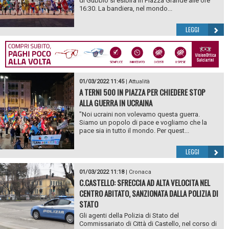
di Gubbio si esibirà in Piazza Grande alle ore
16:30. La bandiera, nel mondo...
LEGGI
01/03/2022 11:45
|
Attualità
A TERNI 500 IN PIAZZA PER CHIEDERE STOP
ALLA GUERRA IN UCRAINA
"Noi ucraini non volevamo questa guerra.
Siamo un popolo di pace e vogliamo che la
pace sia in tutto il mondo. Per quest...
LEGGI
01/03/2022 11:18
|
Cronaca
C.CASTELLO: SFRECCIA AD ALTA VELOCITA NEL
CENTRO ABITATO, SANZIONATA DALLA POLIZIA DI
STATO
Gli agenti della Polizia di Stato del
Commissariato di Città di Castello, nel corso di