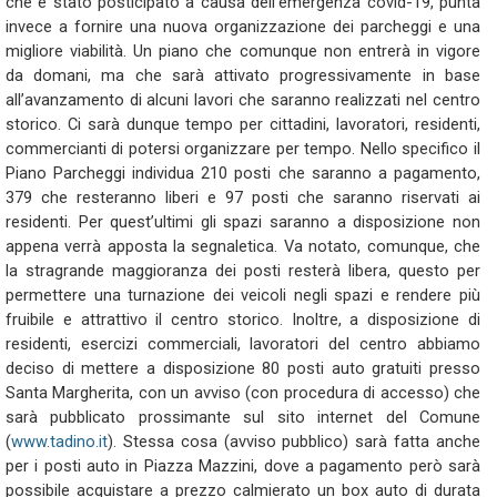
che è stato posticipato a causa dell’emergenza covid-19, punta
invece a fornire una nuova organizzazione dei parcheggi e una
migliore viabilità. Un piano che comunque non entrerà in vigore
da domani, ma che sarà attivato progressivamente in base
all’avanzamento di alcuni lavori che saranno realizzati nel centro
storico. Ci sarà dunque tempo per cittadini, lavoratori, residenti,
commercianti di potersi organizzare per tempo. Nello specifico il
Piano Parcheggi individua 210 posti che saranno a pagamento,
379 che resteranno liberi e 97 posti che saranno riservati ai
residenti. Per quest’ultimi gli spazi saranno a disposizione non
appena verrà apposta la segnaletica. Va notato, comunque, che
la stragrande maggioranza dei posti resterà libera, questo per
permettere una turnazione dei veicoli negli spazi e rendere più
fruibile e attrattivo il centro storico. Inoltre, a disposizione di
residenti, esercizi commerciali, lavoratori del centro abbiamo
deciso di mettere a disposizione 80 posti auto gratuiti presso
Santa Margherita, con un avviso (con procedura di accesso) che
sarà pubblicato prossimante sul sito internet del Comune
(
www.tadino.it
). Stessa cosa (avviso pubblico) sarà fatta anche
per i posti auto in Piazza Mazzini, dove a pagamento però sarà
possibile acquistare a prezzo calmierato un box auto di durata