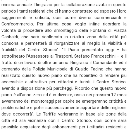
minima annuale. Ringrazio per la collaborazione avuta in questo
periodo i tanti residenti che ci hanno contattato ed esposto i loro
suggerimenti e criticità, così come diversi commercianti e
Confcommercio. Per ultima cosa voglio infine ricordare la
volontà di procedere allo smontaggio della Fontana di Piazza
Garibaldi, che sarà ricollocata in un’altra zona della città più
consona e permetterà di riorganizzare al meglio la viabilità e
fruibilità del Centro Storico”. “Il Piano presentato oggi – ha
sottolineato l’Assessore ai Trasporti, Stefano Franceschini – è il
frutto di un lavoro di oltre un anno. Ringrazio il Comandante ed il
comando della Polizia Municipale di Gualdo Tadino che hanno
realizzato questo nuovo piano che ha l’obiettivo di rendere più
accessibile e attrattivo per cittadini e turisti il Centro Storico,
avendo a disposizione più parcheggi. Ricordo che questo nuovo
piano è all’anno zero ed è in divenire, ossia nei prossimi 12 mesi
avverranno dei monitoraggi per capire se emergeranno criticità e
problematiche e poter successivamente apportare delle migliorie
dove occorrerà”. Le Tariffe varieranno in base alle zone della
città ed alla vicinanza con il Centro Storico, così come sarà
possibile acquistare degli abbonamenti per i cittadini residenti e