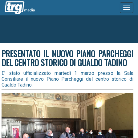
Toggl
naviga
PRESENTATO IL NUOVO PIANO PARCHEGGI
DEL CENTRO STORICO DI GUALDO TADINO
E’ stato ufficializzato martedì 1 marzo presso la Sala
Consiliare il nuovo Piano Parcheggi del centro storico di
Gualdo Tadino.