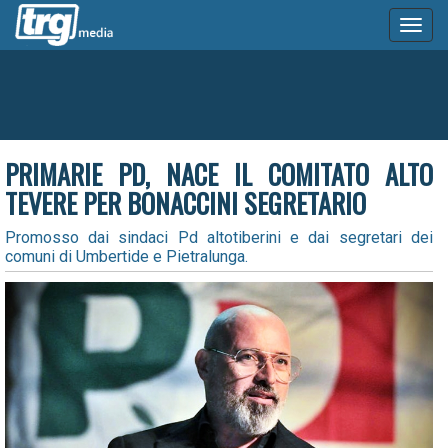
Toggl
naviga
PRIMARIE PD, NACE IL COMITATO ALTO
TEVERE PER BONACCINI SEGRETARIO
Promosso dai sindaci Pd altotiberini e dai segretari dei
comuni di Umbertide e Pietralunga.