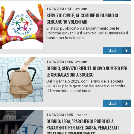
11/01/2023 16:41
|
Attualità
SERVIZIO CIVILE, AL COMUNE DI GUBBIO SI
CERCANO 16 VOLONTARI
E’ stato pubblicato dal Dipartimento per le
Politiche giovanili e il Servizio Civile Universale il
bando per la selezion...
LEGGI
11/01/2023 16:06
|
Attualità
GUBBIO, SERVIZIO RIFIUTI. NUOVO NUMERO PER
LE SEGNALAZIONI A SOGECO
Dal 1 gennaio 2023, con l`arrivo della società
SOGECO per la gestione dei servizi di raccolta
differenziata e smaltiment...
LEGGI
11/01/2023 15:55
|
Politica
GUBBIO: LEGA, "PARCHEGGI PUBBLICI A
PAGAMENTO PER FARE CASSA, PENALIZZATI
CITTADINI E COMMERCIANTI"