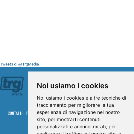
Tweets di @TrgMedia
Seguici su
Noi usiamo i cookies
Noi usiamo i cookies e altre tecniche di
tracciamento per migliorare la tua
esperienza di navigazione nel nostro
CONTATTI
PRIVACY
COOKIES
PALINSESTO
DIRETTA TV
DIRETTA RADIO
RGM HITRADIO
sito, per mostrarti contenuti
personalizzati e annunci mirati, per
© TRG Media 2005-2026
analizzare il traffico sul nostro sito, e