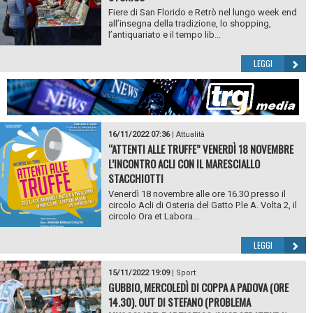
Fiere di San Florido e Retrò nel lungo week end
all’insegna della tradizione, lo shopping,
l’antiquariato e il tempo lib...
LEGGI
16/11/2022 07:36
|
Attualità
“ATTENTI ALLE TRUFFE” VENERDÌ 18 NOVEMBRE
L’INCONTRO ACLI CON IL MARESCIALLO
STACCHIOTTI
Venerdì 18 novembre alle ore 16.30 presso il
circolo Acli di Osteria del Gatto P.le A. Volta 2, il
circolo Ora et Labora...
LEGGI
15/11/2022 19:09
|
Sport
GUBBIO, MERCOLEDÌ DI COPPA A PADOVA (ORE
14.30). OUT DI STEFANO (PROBLEMA