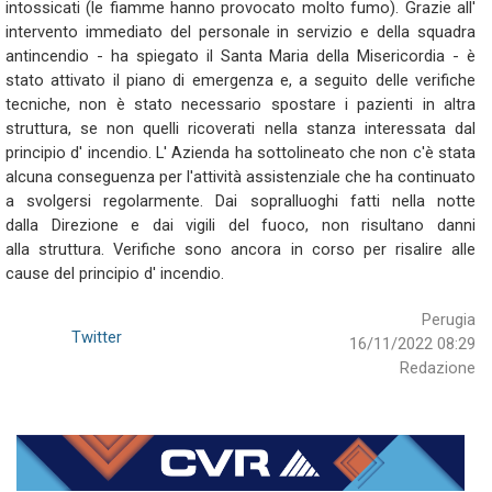
intossicati
(le
fiamme
hanno
provocato
molto
fumo).
Grazie
all'
intervento
immediato
del
personale
in
servizio
e
della
squadra
antincendio
-
ha
spiegato
il
Santa
Maria
della
Misericordia
-
è
stato
attivato
il
piano
di
emergenza
e,
a
seguito
delle
verifiche
tecniche,
non
è
stato
necessario
spostare
i
pazienti
in
altra
struttura,
se
non
quelli
ricoverati
nella
stanza
interessata
dal
principio
d'
incendio.
L'
Azienda
ha
sottolineato
che
non
c'
è
stata
alcuna
conseguenza
per
l'
attività
assistenziale
che
ha
continuato
a
svolgersi
regolarmente.
Dai
sopralluoghi
fatti
nella
notte
dalla
Direzione
e
dai
vigili
del
fuoco,
non
risultano
danni
alla
struttura.
Verifiche
sono
ancora
in
corso
per
risalire
alle
cause
del
principio
d'
incendio.
Perugia
Twitter
16/11/2022 08:29
Redazione