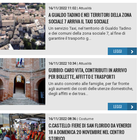
16/11/2022 11:02
|
Attualità
A GUALDO TADINO E NEI TERRITORI DELLA ZONA
SOCIALE 7 ARRIVA IL TAXI SOCIALE
Un servizio Taxi, nel territorio di Gualdo Tadino
e dei comuni della zona sociale 7, al fine di
garantire il trasporto g...
LEGGI
16/11/2022 10:34
|
Attualità
GUBBIO: CARO VITA, CONTRIBUTI IN ARRIVO
PER BOLLETTE, AFFITTO E TRASPORTI
Un aiuto concreto alle famiglie, per far fronte
agli aumenti dei costi delle utenze domestiche,
degli affitti e dei tras...
LEGGI
16/11/2022 08:36
|
Costume
C.CASTELLO: FIERE DI SAN FLORIDO DA VENERDI
18 A DOMENICA 20 NOVEMBRE NEL CENTRO
STORICO