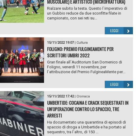
MUSCOLARE) E ARTISTICO (MICROFRATTURA)
Rialzare subito la testa. Questo l`imperativo di
un Gubbio reduce da due sconfitte filate in
campionato, con sei reti su...
LEGGI
15/11/2022 19:07
|
Cultura
FOLIGNO: PREMIO FULGINEAMENTE PER
SCRITTORI UMBRI 2022
Gran finale all`Auditorium San Domenico di
Foligno, venerdì 11 novembre, per
l`attribuzione del Premio FulgineaMente per...
LEGGI
15/11/2022 17:42
|
Cronaca
UMBERTIDE: COCAINA E CRACK SEQUESTRATI IN
UN'OPERAZIONE CONTRO LO SPACCIO, TRE
ARRESTI
Ha documentato una quarantina di episodi di
spaccio di droga a Umbertide e ha portato al
sequestro, tra l`altro, di 150 ...