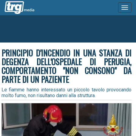
Toggl
naviga
PRINCIPIO D'INCENDIO IN UNA STANZA DI
DEGENZA DELL'OSPEDALE DI PERUGIA,
COMPORTAMENTO "NON CONSONO" DA
PARTE DI UN PAZIENTE
Le fiamme hanno interessato un piccolo tavolo provocando
molto fumo, non risultano danni alla struttura.