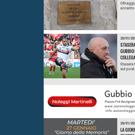
Oltraggia
accanto a
20/01/20
STASERA
GUBBIO:
COLLEG
Stasera 
sul post
20/01/20
LA GIOR