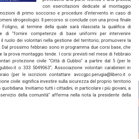
con esercitazioni dedicate al montaggio
 nozioni di primo soccorso e procedure d'intervento in caso di
omeni idrogeologici. Il percorso si conclude con una prova finale
 Foligno, al termine della quale sarà rilasciata la qualifica di
ne di "fornire competenze di base uniformi per intervenire
l ruolo dei volontari nella gestione del territorio; promuovere la
tà". Dal prossimo febbraio sono in programma due corsi base, che
e la prova montaggio tende. I corsi previsti nel mese di febbraio
tari protezione civile "Città di Gubbio" a partire dal 5 (per le
egubbio.it o 333 5049063", Associazione volontari carabinieri in
aio (per le iscrizioni contattare: avccgpc.perugia@libero.it o
ne civile significa investire sulla sicurezza del proprio territorio
uotidiana. Invitiamo tutti i cittadini, in particolare i più giovani, a
servizio della comunità" afferma nella nota la presidente della