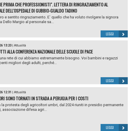
E PRIMA CHE PROFESSIONISTI". LETTERA DI RINGRAZIAMENTO AL
LE DELL'OSPEDALE DI GUBBIO-GUALDO TADINO
ro e sentito ringraziamento. E` quello che ha voluto rivolgere la signora
a Dello Margio al personale sa...
LEGGI
26 13:20
|
Attualità
TTI ALLA CONFERENZA NAZIONALE DELLE SCUOLE DI PACE
 una rete di cui abbiamo estremamente bisogno. Voi bambini e ragazzi
enti migliori degli adulti, perché...
LEGGI
26 12:31
|
Attualità
ORI SONO TORNATI IN STRADA A PERUGIA PER I COSTI
 la protesta degli agricoltori umbri, dal 2024 riuniti in presidio permanente
, associazione difesa agri...
LEGGI