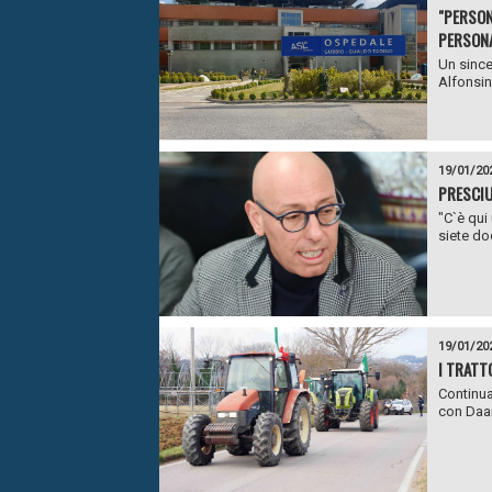
"PERSON
PERSONA
Un since
Alfonsin
19/01/20
PRESCIU
"C`è qui
siete doc
19/01/20
I TRATT
Continua
con Daai