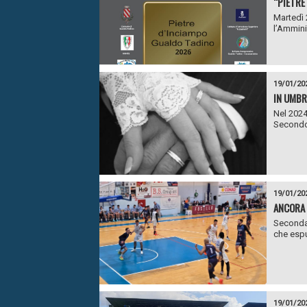
“PIETRE
Martedì 
l’Ammini
19/01/20
IN UMBR
Nel 2024,
Secondo i
19/01/20
ANCORA 
Seconda 
che espu
19/01/20