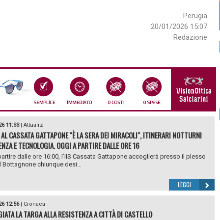
Perugia
20/01/2026 15:07
Redazione
26 11:33
|
Attualità
 AL CASSATA GATTAPONE "È LA SERA DEI MIRACOLI", ITINERARI NOTTURNI
ENZA E TECNOLOGIA. OGGI A PARTIRE DALLE ORE 16
partire dalle ore 16:00, l’IIS Cassata Gattapone accoglierà presso il plesso
el Bottagnone chiunque desi...
LEGGI
26 12:56
|
Cronaca
IATA LA TARGA ALLA RESISTENZA A CITTÀ DI CASTELLO