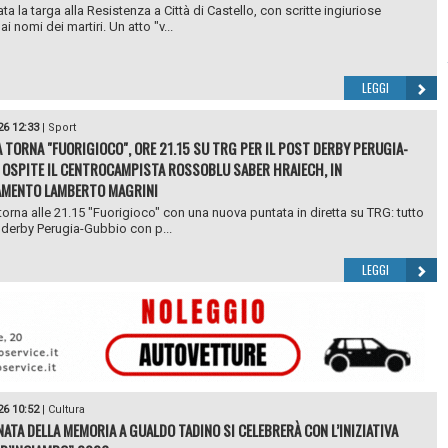
ta la targa alla Resistenza a Città di Castello, con scritte ingiuriose
i nomi dei martiri. Un atto "v...
LEGGI
26 12:33
|
Sport
 TORNA "FUORIGIOCO", ORE 21.15 SU TRG PER IL POST DERBY PERUGIA-
 OSPITE IL CENTROCAMPISTA ROSSOBLU SABER HRAIECH, IN
AMENTO LAMBERTO MAGRINI
torna alle 21.15 "Fuorigioco" con una nuova puntata in diretta su TRG: tutto
 derby Perugia-Gubbio con p...
LEGGI
26 10:52
|
Cultura
NATA DELLA MEMORIA A GUALDO TADINO SI CELEBRERÀ CON L’INIZIATIVA