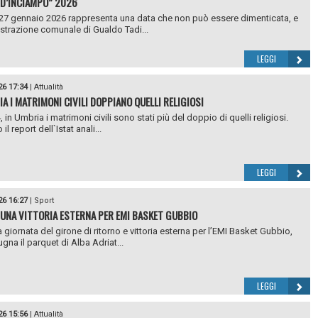
 D’INCIAMPO” 2026
27 gennaio 2026 rappresenta una data che non può essere dimenticata, e
strazione comunale di Gualdo Tadi...
LEGGI
26 17:34
|
Attualità
IA I MATRIMONI CIVILI DOPPIANO QUELLI RELIGIOSI
 in Umbria i matrimoni civili sono stati più del doppio di quelli religiosi.
l report dell`Istat anali...
LEGGI
26 16:27
|
Sport
UNA VITTORIA ESTERNA PER EMI BASKET GUBBIO
giornata del girone di ritorno e vittoria esterna per l’EMI Basket Gubbio,
gna il parquet di Alba Adriat...
LEGGI
26 15:56
|
Attualità