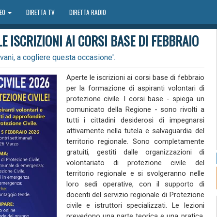
DEO
DIRETTA TV
DIRETTA RADIO
LE ISCRIZIONI AI CORSI BASE DI FEBBRAIO
giovani, a cogliere questa occasione'.
Aperte le iscrizioni ai corsi base di febbraio
per la formazione di aspiranti volontari di
protezione civile. I corsi base - spiega un
comunicato della Regione - sono rivolti a
tutti i cittadini desiderosi di impegnarsi
attivamente nella tutela e salvaguardia del
territorio regionale. Sono completamente
gratuiti, gestiti dalle organizzazioni di
volontariato di protezione civile del
territorio regionale e si svolgeranno nelle
loro sedi operative, con il supporto di
docenti del servizio regionale di Protezione
civile e istruttori specializzati. Le lezioni
prevedono una parte teorica e una pratica,