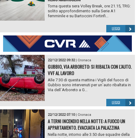
Torna questa sera Volley Break, ore 21.15, TRG:
solito approfondimento sulla Serie A1
femminile e su Bartoccini Fortinfi...
LEGGI
22/12/2022 09:32
|
Cronaca
GUBBIO, VIA ARBORETO: SI RIBALTA CON L'AUTO.
VVF AL LAVORO
Alle 7:30 di questa mattina i Vigili del fuoco di
Gubbio sono intervenuti per un`auto ribaltata in
Via dell`Arboreto a G...
LEGGI
22/12/2022 07:10
|
Cronaca
A TERNI INCENDIO NELLA NOTTE: A FUOCO UN
APPARTAMENTO. EVACUATA LA PALAZZINA
Nella notte, intorno alle 3.50 due squadre della