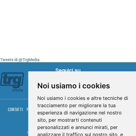
Tweets di @TrgMedia
Seguici su
Noi usiamo i cookies
Noi usiamo i cookies e altre tecniche di
tracciamento per migliorare la tua
CONTATTI
PRIVACY
COOKIES
PALINSESTO
DIRETTA TV
DIRETTA RADIO
esperienza di navigazione nel nostro
RGM HITRADIO
sito, per mostrarti contenuti
© TRG Media 2005-2026
personalizzati e annunci mirati, per
Umbria Televisioni s.r.l. - P.I.00496230541 -
www.trgmedia.it
- Powered by
FFZ
analizzare il traffico sul nostro sito, e