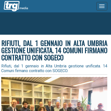
Toggl
naviga
RIFIUTI, DAL 1 GENNAIO IN ALTA UMBRIA
GESTIONE UNIFICATA. 14 COMUNI FIRMANO
CONTRATTO CON SOGECO
Rifiuti, dal 1 gennaio in Alta Umbria gestione unificata. 14
Comuni firmano contratto con SOGECO.