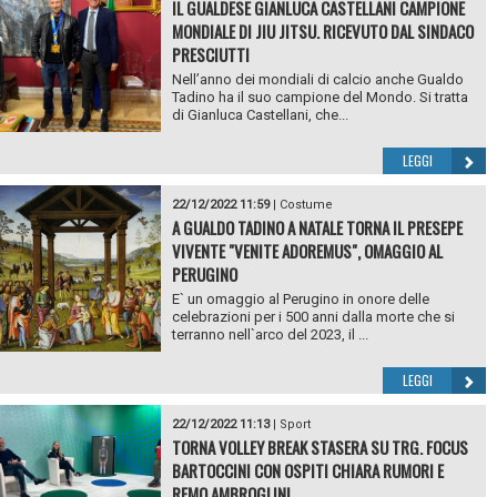
IL GUALDESE GIANLUCA CASTELLANI CAMPIONE
MONDIALE DI JIU JITSU. RICEVUTO DAL SINDACO
PRESCIUTTI
Nell’anno dei mondiali di calcio anche Gualdo
Tadino ha il suo campione del Mondo. Si tratta
di Gianluca Castellani, che...
LEGGI
22/12/2022 11:59
|
Costume
A GUALDO TADINO A NATALE TORNA IL PRESEPE
VIVENTE "VENITE ADOREMUS", OMAGGIO AL
PERUGINO
E` un omaggio al Perugino in onore delle
celebrazioni per i 500 anni dalla morte che si
terranno nell`arco del 2023, il ...
LEGGI
22/12/2022 11:13
|
Sport
TORNA VOLLEY BREAK STASERA SU TRG. FOCUS
BARTOCCINI CON OSPITI CHIARA RUMORI E
REMO AMBROGLINI