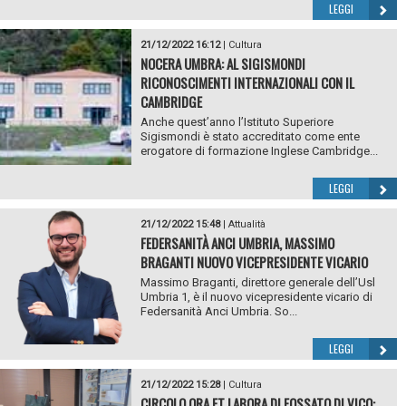
LEGGI
21/12/2022 16:12
|
Cultura
NOCERA UMBRA: AL SIGISMONDI
RICONOSCIMENTI INTERNAZIONALI CON IL
CAMBRIDGE
Anche quest’anno l’Istituto Superiore
Sigismondi è stato accreditato come ente
erogatore di formazione Inglese Cambridge...
LEGGI
21/12/2022 15:48
|
Attualità
FEDERSANITÀ ANCI UMBRIA, MASSIMO
BRAGANTI NUOVO VICEPRESIDENTE VICARIO
Massimo Braganti, direttore generale dell’Usl
Umbria 1, è il nuovo vicepresidente vicario di
Federsanità Anci Umbria. So...
LEGGI
21/12/2022 15:28
|
Cultura
CIRCOLO ORA ET LABORA DI FOSSATO DI VICO: