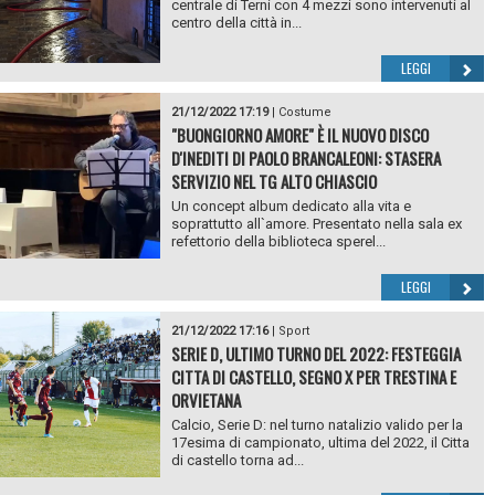
centrale di Terni con 4 mezzi sono intervenuti al
centro della città in...
LEGGI
21/12/2022 17:19
|
Costume
"BUONGIORNO AMORE" È IL NUOVO DISCO
D'INEDITI DI PAOLO BRANCALEONI: STASERA
SERVIZIO NEL TG ALTO CHIASCIO
Un concept album dedicato alla vita e
soprattutto all`amore. Presentato nella sala ex
refettorio della biblioteca sperel...
LEGGI
21/12/2022 17:16
|
Sport
SERIE D, ULTIMO TURNO DEL 2022: FESTEGGIA
CITTA DI CASTELLO, SEGNO X PER TRESTINA E
ORVIETANA
Calcio, Serie D: nel turno natalizio valido per la
17esima di campionato, ultima del 2022, il Citta
di castello torna ad...