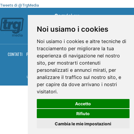
Tweets di @TrgMedia
Seguici su
Noi usiamo i cookies
Noi usiamo i cookies e altre tecniche di
tracciamento per migliorare la tua
CONTATTI
PRIVACY
COOKIES
PALINSESTO
DIRETTA TV
DIRETTA RADIO
esperienza di navigazione nel nostro
RGM HITRADIO
sito, per mostrarti contenuti
© TRG Media 2005-2026
personalizzati e annunci mirati, per
analizzare il traffico sul nostro sito, e
Umbria Televisioni s.r.l. - P.I.00496230541 -
www.trgmedia.it
- Powered by
FFZ
per capire da dove arrivano i nostri
visitatori.
Accetto
Rifiuto
Cambia le mie impostazioni