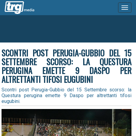
Toggl
naviga
SCONTRI POST PERUGIA-GUBBIO DEL 15
SETTEMBRE SCORSO: LA QUESTURA
PERUGINA EMETTE 9 DASPO PER
ALTRETTANTI TIFOSI EUGUBINI
Scontri post Perugia-Gubbio del 15 Settembre scorso: la
Questura perugina emette 9 Daspo per altrettanti tifosi
eugubini.