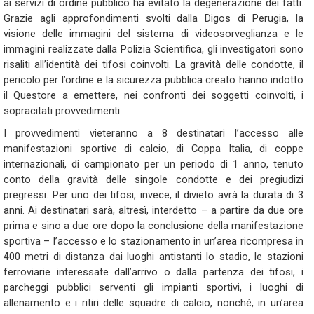
ai servizi di ordine pubblico ha evitato la degenerazione dei fatti.
Grazie agli approfondimenti svolti dalla Digos di Perugia, la
visione delle immagini del sistema di videosorveglianza e le
immagini realizzate dalla Polizia Scientifica, gli investigatori sono
risaliti all’identità dei tifosi coinvolti. La gravità delle condotte, il
pericolo per l’ordine e la sicurezza pubblica creato hanno indotto
il Questore a emettere, nei confronti dei soggetti coinvolti, i
sopracitati provvedimenti.
I provvedimenti vieteranno a 8 destinatari l’accesso alle
manifestazioni sportive di calcio, di Coppa Italia, di coppe
internazionali, di campionato per un periodo di 1 anno, tenuto
conto della gravità delle singole condotte e dei pregiudizi
pregressi. Per uno dei tifosi, invece, il divieto avrà la durata di 3
anni. Ai destinatari sarà, altresì, interdetto – a partire da due ore
prima e sino a due ore dopo la conclusione della manifestazione
sportiva – l’accesso e lo stazionamento in un’area ricompresa in
400 metri di distanza dai luoghi antistanti lo stadio, le stazioni
ferroviarie interessate dall’arrivo o dalla partenza dei tifosi, i
parcheggi pubblici serventi gli impianti sportivi, i luoghi di
allenamento e i ritiri delle squadre di calcio, nonché, in un’area