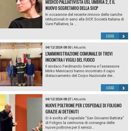
MEDICO PALLIATIVISTA USL UMBRIA 2, È IL
NUOVO SEGRETARIO DELLA SICP
In occasione del recente rinnovo delle cariche
istituzionali in seno alla SICP, Società Italiana di
Cure Palliative, la ...
LEGGI
04/12/2024 08:50
|
Attualità
L’AMMINISTRAZIONE COMUNALE DI TREVI
INCONTRA I VIGILI DEL FUOCO
Il sindaco Ferdinando Gemma e l’assessore
Mirko Menicacci hanno incontrato il capo
distaccamento del Corpo Nazionale dei...
LEGGI
04/12/2024 08:27
|
Attualità
NUOVE POLTRONE PER L'OSPEDALE DI FOLIGNO
GRAZIE AI DETENUTI
Si è svolta all`ospedale "San Giovanni Battista"
di Foligno la cerimonia di consegna delle
nuove poltrone per il servizi...