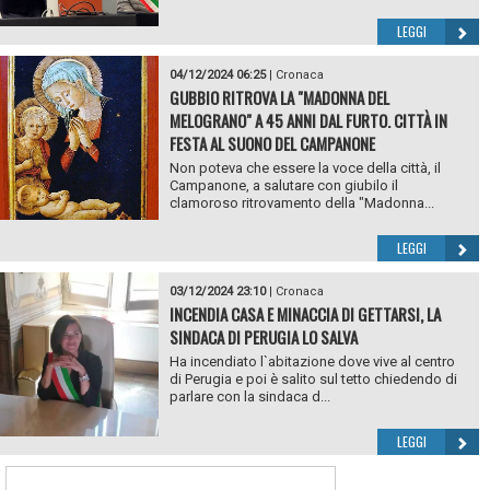
LEGGI
04/12/2024 06:25
|
Cronaca
GUBBIO RITROVA LA "MADONNA DEL
MELOGRANO" A 45 ANNI DAL FURTO. CITTÀ IN
FESTA AL SUONO DEL CAMPANONE
Non poteva che essere la voce della città, il
Campanone, a salutare con giubilo il
clamoroso ritrovamento della "Madonna...
LEGGI
03/12/2024 23:10
|
Cronaca
INCENDIA CASA E MINACCIA DI GETTARSI, LA
SINDACA DI PERUGIA LO SALVA
Ha incendiato l`abitazione dove vive al centro
di Perugia e poi è salito sul tetto chiedendo di
parlare con la sindaca d...
LEGGI