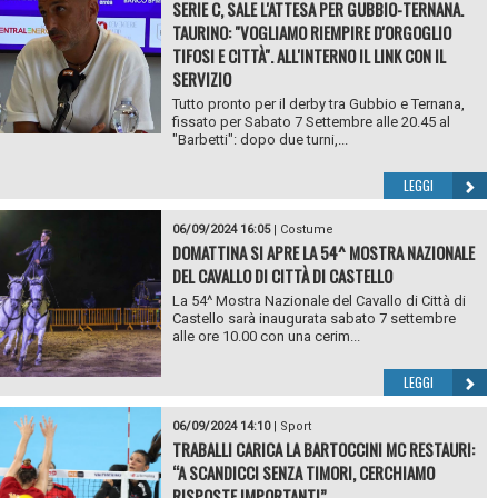
SERIE C, SALE L'ATTESA PER GUBBIO-TERNANA.
TAURINO: "VOGLIAMO RIEMPIRE D'ORGOGLIO
TIFOSI E CITTÀ". ALL'INTERNO IL LINK CON IL
SERVIZIO
Tutto pronto per il derby tra Gubbio e Ternana,
fissato per Sabato 7 Settembre alle 20.45 al
"Barbetti": dopo due turni,...
LEGGI
06/09/2024 16:05
|
Costume
DOMATTINA SI APRE LA 54^ MOSTRA NAZIONALE
DEL CAVALLO DI CITTÀ DI CASTELLO
La 54^ Mostra Nazionale del Cavallo di Città di
Castello sarà inaugurata sabato 7 settembre
alle ore 10.00 con una cerim...
LEGGI
06/09/2024 14:10
|
Sport
TRABALLI CARICA LA BARTOCCINI MC RESTAURI:
“A SCANDICCI SENZA TIMORI, CERCHIAMO
RISPOSTE IMPORTANTI”