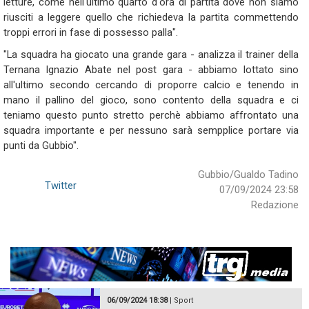
letture, come nell'ultimo quarto d'ora di partita dove non siamo
riusciti a leggere quello che richiedeva la partita commettendo
troppi errori in fase di possesso palla".
"La squadra ha giocato una grande gara - analizza il trainer della
Ternana Ignazio Abate nel post gara - abbiamo lottato sino
all'ultimo secondo cercando di proporre calcio e tenendo in
mano il pallino del gioco, sono contento della squadra e ci
teniamo questo punto stretto perchè abbiamo affrontato una
squadra importante e per nessuno sarà sempplice portare via
punti da Gubbio".
Gubbio/Gualdo Tadino
Twitter
07/09/2024 23:58
Redazione
06/09/2024 18:38
|
Sport