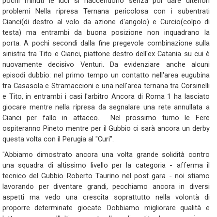
pochi minuti le luci si riaccendono senza poi dare ulteriori
problemi Nella ripresa Ternana pericolosa con i subentrati
Cianci(di destro al volo da azione d'angolo) e Curcio(colpo di
testa) ma entrambi da buona posizione non inquadrano la
porta. A pochi secondi dalla fine pregevole combinazione sulla
sinistra tra Tito e Cianci, piattone destro dell'ex Catania su cui è
nuovamente decisivo Venturi. Da evidenziare anche alcuni
episodi dubbio: nel primo tempo un contatto nell'area eugubina
tra Casasola e Stramaccioni e una nell'area ternana tra Corsinelli
e Tito, in entrambi i casi l'arbitro Ancora di Roma 1 ha lasciato
giocare mentre nella ripresa da segnalare una rete annullata a
Cianci per fallo in attacco. Nel prossimo turno le Fere
ospiteranno Pineto mentre per il Gubbio ci sarà ancora un derby
questa volta con il Perugia al "Curi".
"Abbiamo dimostrato ancora una volta grande solidità contro
una squadra di altissimo livello per la categoria - afferma il
tecnico del Gubbio Roberto Taurino nel post gara - noi stiamo
lavorando per diventare grandi, pecchiamo ancora in diversi
aspetti ma vedo una crescita soprattutto nella volontà di
proporre determinate giocate. Dobbiamo migliorare qualità e