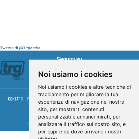
Tweets di @TrgMedia
Seguici su
Noi usiamo i cookies
Noi usiamo i cookies e altre tecniche di
tracciamento per migliorare la tua
CONTATTI
PRIVACY
COOKIES
PALINSESTO
DIRETTA TV
DIRETTA RADIO
esperienza di navigazione nel nostro
RGM HITRADIO
sito, per mostrarti contenuti
© TRG Media 2005-2026
personalizzati e annunci mirati, per
Umbria Televisioni s.r.l. - P.I.00496230541 -
www.trgmedia.it
- Powered by
FFZ
analizzare il traffico sul nostro sito, e
per capire da dove arrivano i nostri