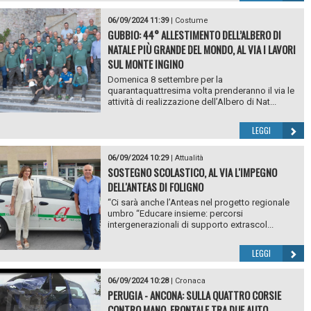
06/09/2024 11:39
|
Costume
GUBBIO: 44° ALLESTIMENTO DELL’ALBERO DI
NATALE PIÙ GRANDE DEL MONDO, AL VIA I LAVORI
SUL MONTE INGINO
Domenica 8 settembre per la
quarantaquattresima volta prenderanno il via le
attività di realizzazione dell’Albero di Nat...
LEGGI
06/09/2024 10:29
|
Attualità
SOSTEGNO SCOLASTICO, AL VIA L'IMPEGNO
DELL'ANTEAS DI FOLIGNO
“Ci sarà anche l’Anteas nel progetto regionale
umbro “Educare insieme: percorsi
intergenerazionali di supporto extrascol...
LEGGI
06/09/2024 10:28
|
Cronaca
PERUGIA - ANCONA: SULLA QUATTRO CORSIE
CONTRO MANO. FRONTALE TRA DUE AUTO