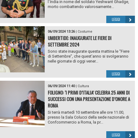
l`India in nome del soldato Yeshwant Ghadge,
morto combattendo valorosamente...
LEGGI
06/09/2024 13:26
|
Costume
UMBERTIDE: INAUGURATE LE FIERE DI
SETTEMBRE 2024
Sono state inaugurate questa mattina le “Fiere
di Settembre”, che quest’anno si svolgeranno
nelle giornate di oggi vener...
LEGGI
06/09/2024 11:40
|
Cultura
FOLIGNO: ‘I PRIMI D’ITALIA’ CELEBRA 25 ANNI DI
SUCCESSI CON UNA PRESENTAZIONE D’ONORE A
ROMA
Si terrà martedì 10 settembre alle ore 11.00,
presso la Sala Colucci della sede nazionale di
Confcommercio a Roma, la pr...
LEGGI