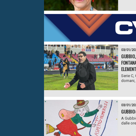
03/01/20
GUBBIO,
FONTANA
ELEMENT
Serie C,
domani, 
03/01/20
GUBBIO:
A Gubbio
dalle or