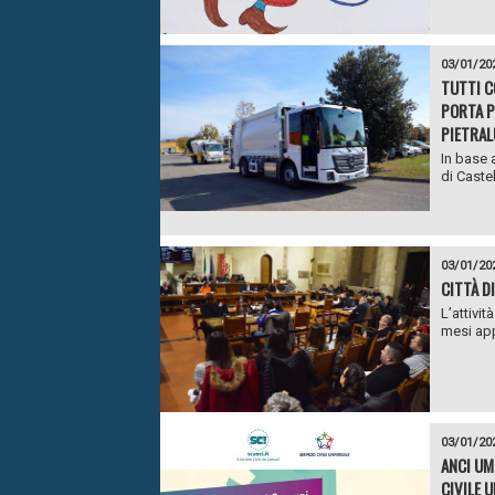
03/01/20
TUTTI C
PORTA PR
PIETRA
In base 
di Castel
03/01/20
CITTÀ D
L’attivi
mesi app
03/01/20
ANCI UM
CIVILE 