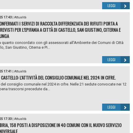
LEGGI
25 17:43
|
Attualità
ONFERMATI I SERVIZI DI RACCOLTA DIFFERENZIATA DEI RIFIUTI PORTA A
EVISTI PER L’EPIFANIA A CITTÀ DI CASTELLO, SAN GIUSTINO, CITERNA E
LUNGA
a quanto concordato con gli assessorati all’Ambiente dei Comuni di Città
lo, San Giustino, Citerna e Pi...
LEGGI
25 17:41
|
Attualità
I CASTELLO: L’ATTIVITÀ DEL CONSIGLIO COMUNALE NEL 2024 IN CIFRE.
tà del consiglio comunale nel 2024 in cifre. Nelle 21 sedute convocate nei 12
ena trascorsi precedute da...
LEGGI
25 17:33
|
Attualità
BRIA, 158 POSTI A DISPOSIZIONE IN 40 COMUNI CON IL NUOVO SERVIZIO
UNIVERSALE