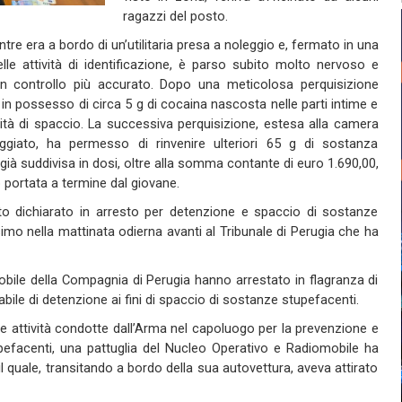
ragazzi del posto.
ntre era a bordo di un’utilitaria presa a noleggio e, fermato in una
lle attività di identificazione, è parso subito molto nervoso e
un controllo più accurato. Dopo una meticolosa perquisizione
o in possesso di circa 5 g di cocaina nascosta nelle parti intime e
tività di spaccio. La successiva perquisizione, estesa alla camera
oggiato, ha permesso di rinvenire ulteriori 65 g di sostanza
ià suddivisa in dosi, oltre alla somma contante di euro 1.690,00,
o portata a termine dal giovane.
ato dichiarato in arresto per detenzione e spaccio di sostanze
imo nella mattinata odierna avanti al Tribunale di Perugia che ha
obile della Compagnia di Perugia hanno arrestato in flagranza di
ile di detenzione ai fini di spaccio di sostanze stupefacenti.
ate attività condotte dall’Arma nel capoluogo per la prevenzione e
pefacenti, una pattuglia del Nucleo Operativo e Radiomobile ha
il quale, transitando a bordo della sua autovettura, aveva attirato