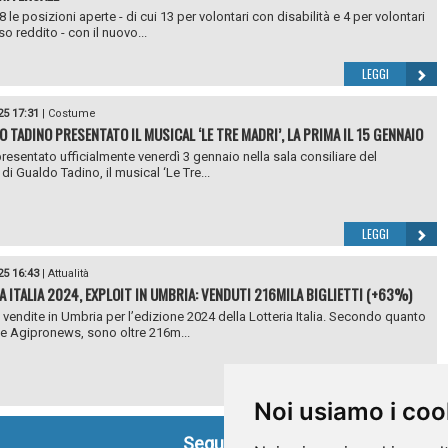
le posizioni aperte - di cui 13 per volontari con disabilità e 4 per volontari
o reddito - con il nuovo...
LEGGI
25 17:31
|
Costume
O TADINO PRESENTATO IL MUSICAL ‘LE TRE MADRI’, LA PRIMA IL 15 GENNAIO
presentato ufficialmente venerdì 3 gennaio nella sala consiliare del
i Gualdo Tadino, il musical ‘Le Tre...
LEGGI
25 16:43
|
Attualità
A ITALIA 2024, EXPLOIT IN UMBRIA: VENDUTI 216MILA BIGLIETTI (+63%)
vendite in Umbria per l’edizione 2024 della Lotteria Italia. Secondo quanto
 Agipronews, sono oltre 216m...
LEGGI
Noi usiamo i coo
Seguici su