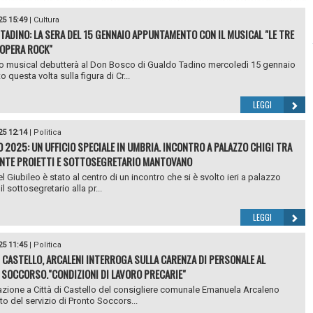
25 15:49
|
Cultura
TADINO: LA SERA DEL 15 GENNAIO APPUNTAMENTO CON IL MUSICAL "LE TRE
 OPERA ROCK"
 musical debutterà al Don Bosco di Gualdo Tadino mercoledì 15 gennaio
o questa volta sulla figura di Cr...
LEGGI
25 12:14
|
Politica
O 2025: UN UFFICIO SPECIALE IN UMBRIA. INCONTRO A PALAZZO CHIGI TRA
NTE PROIETTI E SOTTOSEGRETARIO MANTOVANO
l Giubileo è stato al centro di un incontro che si è svolto ieri a palazzo
 il sottosegretario alla pr...
LEGGI
25 11:45
|
Politica
I CASTELLO, ARCALENI INTERROGA SULLA CARENZA DI PERSONALE AL
SOCCORSO."CONDIZIONI DI LAVORO PRECARIE"
azione a Città di Castello del consigliere comunale Emanuela Arcaleno
to del servizio di Pronto Soccors...