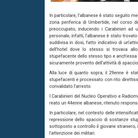
In particolare, l’albanese è stato seguito me
zona periferica di Umbertide, nel corso de
preoccupato, inducendo i Carabinieri ad 
personale, infatti, l’albanese è stato trovat
suddivisa in dosi, fatto indicativo di un’at
dell’hotel dove lo stesso si trovava all
stupefacente dello stesso tipo e anch’essa g
sicuramente provento dell’attività di spacci
Alla luce di quanto sopra, il 29enne è st
stupefacenti e processato con rito direttiss
convalidato l’arresto.
I Carabinieri del Nucleo Operativo e Radiom
reato un 44enne albanese, ritenuto responsab
In particolare, nel contesto delle intensific
repressione dello spaccio di sostanze stu
sottoposto a controllo il giovane straniero, 
l’attenzione dei militari.