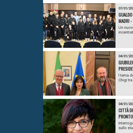
07/01/20
GUALDO 
MADRI -
Un nuovo
incentrat
04/01/20
GIUBILE
PRESIDE
l tema de
Chigi tra
04/01/20
CITTÀ D
PRONTO 
Interrog
sullo sta