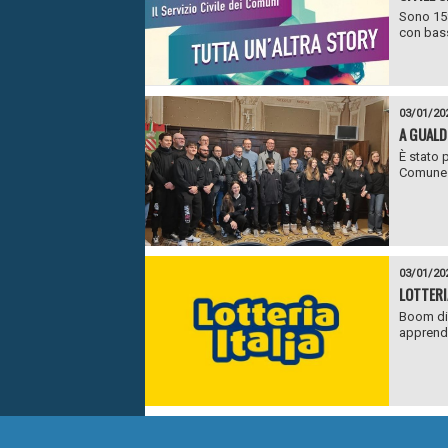
Sono 158 
con bass
03/01/20
A GUALD
È stato 
Comune d
03/01/20
LOTTERI
Boom di 
apprende