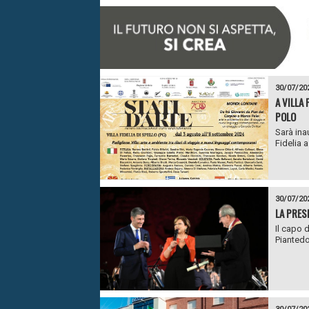
30/07/20
A VILLA
POLO
Sarà ina
Fidelia a
30/07/20
LA PRES
Il capo d
Piantedos