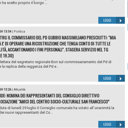
ha scelto proprio il borgo ...
LEGGI
24 13:54
|
Politica
 TRG IL COMMISSARIO DEL PD GUBBIO MASSIMILIANO PRESCIUTTI: "MIA
 E' DI OPERARE UNA RICOSTRUZIONE CHE TENGA CONTO DI TUTTE LE
LITÀ, ACCANTONANDO I FINI PERSONALI". STASERA SERVIZIO NEL TG
E 19.30)
lettera del segretario regionale Bori sul commissariamento del Pd di
 la replica della reggenza del Pd e...
LEGGI
24 13:26
|
Attualità
DE: NOMINA DEI RAPPRESENTANTI DEL CONSIGLIO DIRETTIVO
SOCIAZIONE "AMICI DEL CENTRO SOCIO-CULTURALE SAN FRANCESCO”
duta di lunedì 29 luglio il Consiglio comunale ha votato all`unanimità la
ei nuovi rappresentanti del Co...
LEGGI