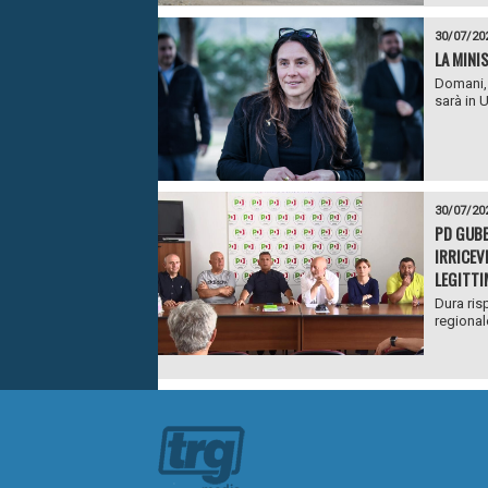
30/07/20
LA MINI
Domani, 
sarà in 
30/07/20
PD GUBB
IRRICEV
LEGITTI
Dura ris
regionale