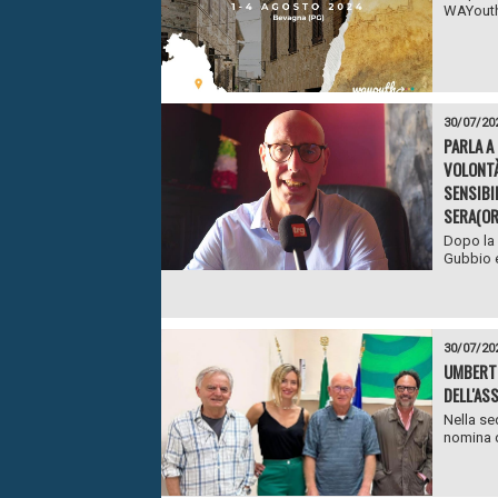
WAYouth 
30/07/20
PARLA A
VOLONTÀ
SENSIBI
SERA(OR
Dopo la 
Gubbio e
30/07/20
UMBERTI
DELL'AS
Nella se
nomina d