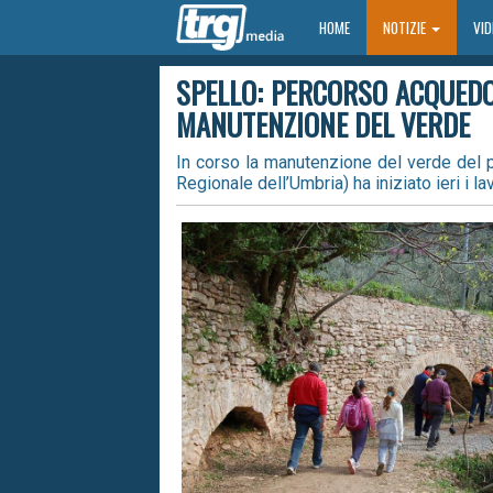
HOME
HOME
NOTIZIE
VI
SPELLO: PERCORSO ACQUEDO
MANUTENZIONE DEL VERDE
In corso la manutenzione del verde del 
Regionale dell’Umbria) ha iniziato ieri i l