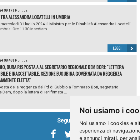
24 09:17
|
Politica
STRA ALESSANDRA LOCATELLI IN UMBRIA
mercoledì 31 luglio 2024, il Ministro per le Disabilità Alessandra Locatelli
Umbria. Ore 11.30 Insediam...
LEGGI
24 08:48
|
Politica
IO, DURA RISPOSTA A AL SEGRETARIO REGIONALE DEM BORI: "LETTERA
IBILE E INACCETTABILE, SEZIONE EUGUBINA GOVERNATA DA REGGENZA
MAMENTE ELETTA"
posta della reggenza del Pd di Gubbio a Tommaso Bori, segretario
 Dem, dopo la lettera di ieri firmata ...
LEGGI
Noi usiamo i coo
Seguici su
Noi usiamo i cookies e al
esperienza di navigazione
e annunci mirati, per anal