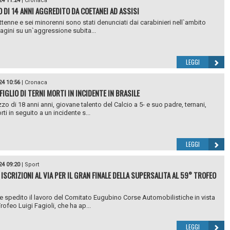
24 11:24
|
Cronaca
 DI 14 ANNI AGGREDITO DA COETANEI AD ASSISI
ttenne e sei minorenni sono stati denunciati dai carabinieri nell`ambito
dagini su un`aggressione subita...
LEGGI
24 10:56
|
Cronaca
FIGLIO DI TERNI MORTI IN INCIDENTE IN BRASILE
zo di 18 anni anni, giovane talento del Calcio a 5- e suo padre, ternani,
ti in seguito a un incidente s...
LEGGI
24 09:20
|
Sport
 ISCRIZIONI AL VIA PER IL GRAN FINALE DELLA SUPERSALITA AL 59° TROFEO
 spedito il lavoro del Comitato Eugubino Corse Automobilistiche in vista
rofeo Luigi Fagioli, che ha ap...
LEGGI