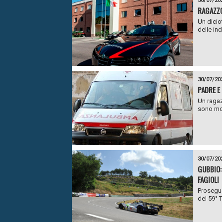
30/07/20
RAGAZZO
Un dicio
delle in
30/07/20
PADRE E 
Un ragaz
sono mor
30/07/20
GUBBIO:
FAGIOLI
Prosegue
del 59° T