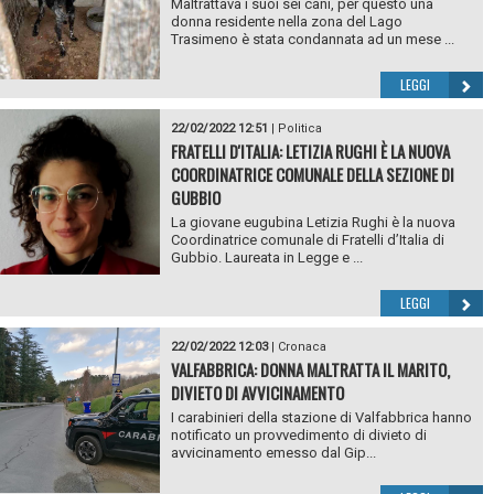
Maltrattava i suoi sei cani, per questo una
donna residente nella zona del Lago
Trasimeno è stata condannata ad un mese ...
LEGGI
22/02/2022 12:51
|
Politica
FRATELLI D'ITALIA: LETIZIA RUGHI È LA NUOVA
COORDINATRICE COMUNALE DELLA SEZIONE DI
GUBBIO
La giovane eugubina Letizia Rughi è la nuova
Coordinatrice comunale di Fratelli d’Italia di
Gubbio. Laureata in Legge e ...
LEGGI
22/02/2022 12:03
|
Cronaca
VALFABBRICA: DONNA MALTRATTA IL MARITO,
DIVIETO DI AVVICINAMENTO
I carabinieri della stazione di Valfabbrica hanno
notificato un provvedimento di divieto di
avvicinamento emesso dal Gip...