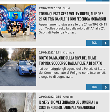
22/02/2022 13:30
|
Sport
TORNA QUESTA SERA VOLLEY BREAK, ALLE ORE
21 SU TRG CANALE 11 CON FEDERICA MONARCHI
Appuntamento stasera alle ore 21 su TRG CH11
con "Volley break, la pallavolo dall` A1 alla Z".
Ospiti di Federica Monar...
LEGGI
22/02/2022 13:11
|
Cronaca
COLTO DA MALORE SULLA RIVA DEL FIUME
TOPINO, SOCCORSO DALLA POLIZIA DI STATO
Ieri pomeriggio, gli agenti della Polizia di Stato
del Commissariato di Foligno sono intervenuti,
a seguito di segnalazi...
LEGGI
22/02/2022 12:55
|
Attualità
IL SERVIZIO VETERINARIO USL UMBRIA 1 A
SOSTEGNO DEGLI ANIMALI ABBANDONATI