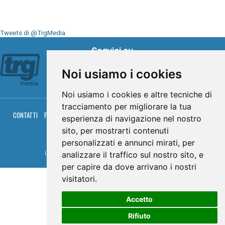
Tweets di @TrgMedia
Seguici su
Noi usiamo i cookies
Noi usiamo i cookies e altre tecniche di
tracciamento per migliorare la tua
CONTATTI
PRIVACY
COOKIES
PALINSESTO
DIRETTA TV
DIRETTA RADIO
esperienza di navigazione nel nostro
RGM HITRADIO
sito, per mostrarti contenuti
© TRG Media 2005-2026
personalizzati e annunci mirati, per
analizzare il traffico sul nostro sito, e
Umbria Televisioni s.r.l. - P.I.00496230541 -
www.trgmedia.it
- Powered by
FFZ
per capire da dove arrivano i nostri
visitatori.
Accetto
Rifiuto