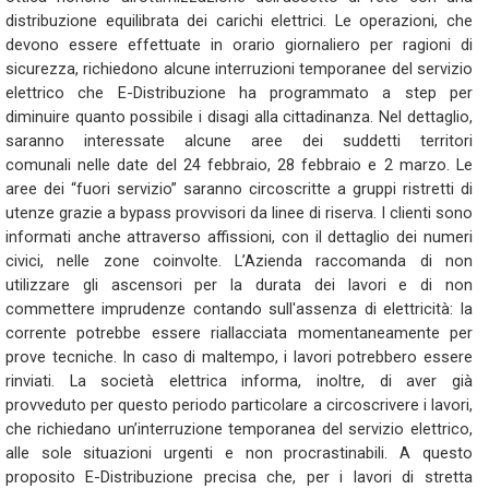
distribuzione equilibrata dei carichi elettrici. Le operazioni, che
devono essere effettuate in orario giornaliero per ragioni di
sicurezza, richiedono alcune interruzioni temporanee del servizio
elettrico che E-Distribuzione ha programmato a step per
diminuire quanto possibile i disagi alla cittadinanza. Nel dettaglio,
saranno interessate alcune aree dei suddetti territori
comunali nelle date del 24 febbraio, 28 febbraio e 2 marzo. Le
aree dei “fuori servizio” saranno circoscritte a gruppi ristretti di
utenze grazie a bypass provvisori da linee di riserva. I clienti sono
informati anche attraverso affissioni, con il dettaglio dei numeri
civici, nelle zone coinvolte. L’Azienda raccomanda di non
utilizzare gli ascensori per la durata dei lavori e di non
commettere imprudenze contando sull'assenza di elettricità: la
corrente potrebbe essere riallacciata momentaneamente per
prove tecniche. In caso di maltempo, i lavori potrebbero essere
rinviati. La società elettrica informa, inoltre, di aver già
provveduto per questo periodo particolare a circoscrivere i lavori,
che richiedano un’interruzione temporanea del servizio elettrico,
alle sole situazioni urgenti e non procrastinabili. A questo
proposito E-Distribuzione precisa che, per i lavori di stretta