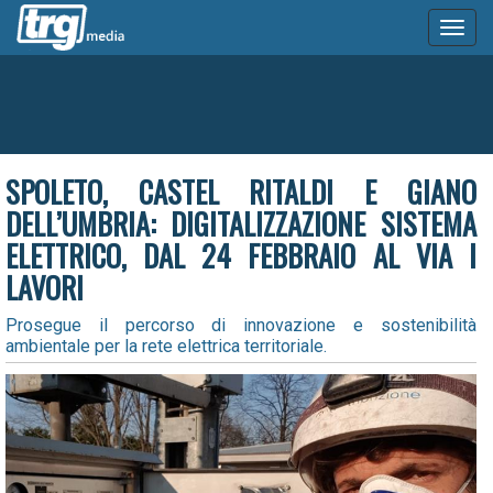
Toggl
naviga
SPOLETO, CASTEL RITALDI E GIANO
DELL’UMBRIA: DIGITALIZZAZIONE SISTEMA
ELETTRICO, DAL 24 FEBBRAIO AL VIA I
LAVORI
Prosegue il percorso di innovazione e sostenibilità
ambientale per la rete elettrica territoriale.