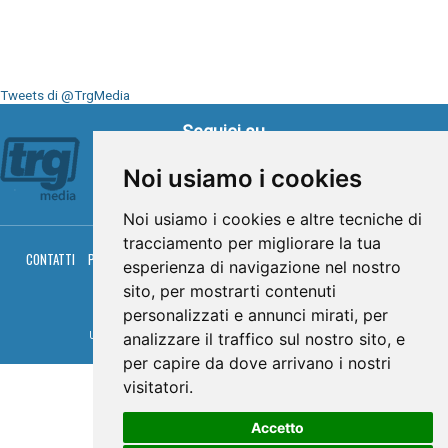
Tweets di @TrgMedia
Seguici su
Noi usiamo i cookies
Noi usiamo i cookies e altre tecniche di
tracciamento per migliorare la tua
CONTATTI
PRIVACY
COOKIES
PALINSESTO
DIRETTA TV
DIRETTA RADIO
esperienza di navigazione nel nostro
RGM HITRADIO
sito, per mostrarti contenuti
© TRG Media 2005-2026
personalizzati e annunci mirati, per
analizzare il traffico sul nostro sito, e
Umbria Televisioni s.r.l. - P.I.00496230541 -
www.trgmedia.it
- Powered by
FFZ
per capire da dove arrivano i nostri
visitatori.
Accetto