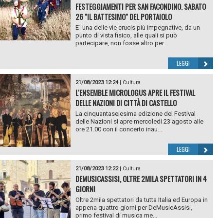
FESTEGGIAMENTI PER SAN FACONDINO. SABATO
26 "IL BATTESIMO" DEL PORTAIOLO
E` una delle vie crucis più impegnative, da un
punto di vista fisico, alle quali si può
partecipare, non fosse altro per...
LEGGI
21/08/2023 12:24
|
Cultura
L'ENSEMBLE MICROLOGUS APRE IL FESTIVAL
DELLE NAZIONI DI CITTÀ DI CASTELLO
La cinquantaseiesima edizione del Festival
delle Nazioni si apre mercoledì 23 agosto alle
ore 21.00 con il concerto inau...
LEGGI
21/08/2023 12:22
|
Cultura
DEMUSICASSISI, OLTRE 2MILA SPETTATORI IN 4
GIORNI
Oltre 2mila spettatori da tutta Italia ed Europa in
appena quattro giorni per DeMusicAssisi,
primo festival di musica me...