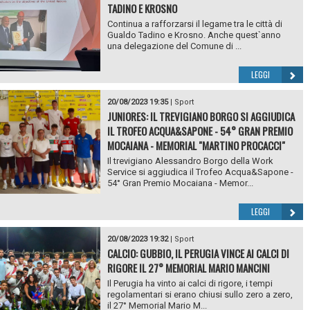
TADINO E KROSNO
Continua a rafforzarsi il legame tra le città di
Gualdo Tadino e Krosno. Anche quest`anno
una delegazione del Comune di ...
LEGGI
20/08/2023 19:35
|
Sport
JUNIORES: IL TREVIGIANO BORGO SI AGGIUDICA
IL TROFEO ACQUA&SAPONE - 54° GRAN PREMIO
MOCAIANA - MEMORIAL "MARTINO PROCACCI"
Il trevigiano Alessandro Borgo della Work
Service si aggiudica il Trofeo Acqua&Sapone -
54° Gran Premio Mocaiana - Memor...
LEGGI
20/08/2023 19:32
|
Sport
CALCIO: GUBBIO, IL PERUGIA VINCE AI CALCI DI
RIGORE IL 27° MEMORIAL MARIO MANCINI
Il Perugia ha vinto ai calci di rigore, i tempi
regolamentari si erano chiusi sullo zero a zero,
il 27° Memorial Mario M...