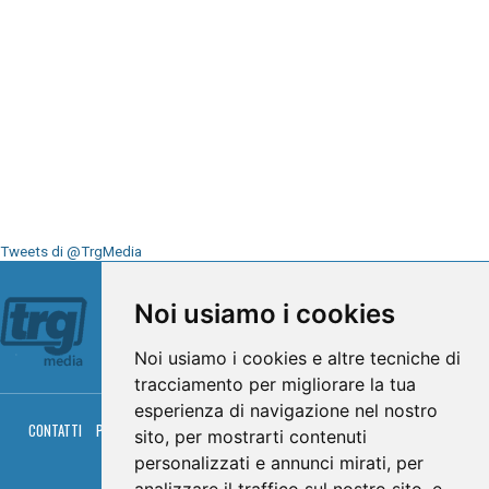
Tweets di @TrgMedia
Seguici su
Noi usiamo i cookies
Noi usiamo i cookies e altre tecniche di
tracciamento per migliorare la tua
esperienza di navigazione nel nostro
CONTATTI
PRIVACY
COOKIES
PALINSESTO
DIRETTA TV
DIRETTA RADIO
sito, per mostrarti contenuti
RGM HITRADIO
personalizzati e annunci mirati, per
© TRG Media 2005-2026