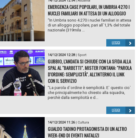
14/12/2024 12:54
|
Attualità
EMERGENZA CASE POPOLARI, IN UMBRIA 4270 I
NUCLEI FAMILIARI IN ATTESA DI UN ALLOGGIO
“In Umbria sono 4.270 i nuclei familiari in attesa
di un alloggio popolare, pari all`1,3% del totale
nazionale (319mila ...
LEGGI
14/12/2024 12:28
|
Sport
GUBBIO, L'ANDATA SI CHIUDE CON LA SFIDA ALLA
SPAL AL "BARBETTI". MISTER FONTANA: "PAROLA
D'ORDINE: SEMPLICITÀ". ALL'INTERNO IL LINK
CON IL SERVIZIO
"La parola d`ordine è semplicità. E` questo cio`
che principalmente ho chiesto alla squadra,
perchè dalla semplicità e d...
LEGGI
14/12/2024 11:26
|
Cultura
GUALDO TADINO PROTAGONISTA DI UN ALTRO
WEEK-END DI EVENTI NATALIZI