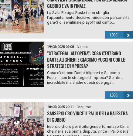
GUBBIO E VA IN FINALE
La Svila Perugia Basket non sbaglia
l’appuntamento decisivo: vince con personalità
gara-3 di semifinale playoff sul camp...
LEGGI
19/05/2025 09:08
|
Cultura
"STRATEGIA...ALL'OPERA": COSA C'ENTRANO
DANTE ALIGHIERI E GIACOMO PUCCINI CON LE
STRATEGIE D'IMPRESA?
Cosa c’entrano Dante Alighieri e Giacomo
Puccini con le strategie d’impresa? Sembra
incredibile ma anche questi due giga...
LEGGI
18/05/2025 20:11
|
Costume
SANSEPOLCRO VINCE IL PALIO DELLA BALESTRA
DI GUBBIO
Esordio d`oro per il biturgense Tommaso Cima
che, nella sua prima disputa, vince il Palio della