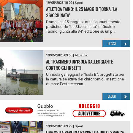
19/05/2025 10:02
|
Sport
ATLETICA TAINO: IL 25 MAGGIO TORNA “LA
SFACCHINATA”
Domenica 25 maggio torna l’appuntamento
podistico de “La Sfacchinata” di Gualdo
Tadino, giunta alla 34° edizione su un p...
LEGGI
19/05/2025 09:55
|
Attualità
AL TRASIMENO UN'ISOLA GALLEGGIANTE
CONTRO GLI INSETTI
Un`isola galleggiante "Isola B", progettata per
la cattura selettiva dei chironomidi, insetti che
durante l`estate crean...
LEGGI
19/05/2025 09:29
|
Sport
UNA SVILA PERUGIA BASKET DA URLO: SBANCA