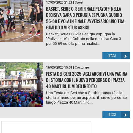
17/05/2025 21:21
|
Sport
BASKET, SERIE C, SEMIFINALE PLAYOFF: NELLA
DECISIVA GARA 3 PERUGIA ESPUGNA GUBBIO
55-69 E VOLA IN FINALE. AVVERSARIO UNO TRA
GUALDO O VIRTUS ASSISI
Basket, Serie C: Svila Perugia espugna la
"Polivalente" di Gubbio nella decisiva Gara 3
per 55-69 ed è la prima finalist...
LEGGI
16/05/2025 15:01
|
Costume
FESTA DEI CERI 2025: AGLI ARCHIVI UNA PAGINA
DI STORIA CON IL NUOVO PERCORSO DI PIAZZA
40 MARTIRI. IL VIDEO INEDITO
Una Festa dei Ceri che a Gubbio passerà alla
storia almeno per un aspetto: il nuovo percorso
lungo Piazza 40 Martiri. Ri...
LEGGI