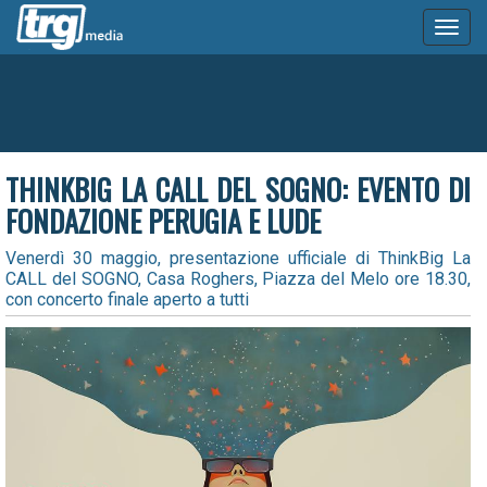
Toggl
naviga
THINKBIG LA CALL DEL SOGNO: EVENTO DI
FONDAZIONE PERUGIA E LUDE
Venerdì 30 maggio, presentazione ufficiale di ThinkBig La
CALL del SOGNO, Casa Roghers, Piazza del Melo ore 18.30,
con concerto finale aperto a tutti