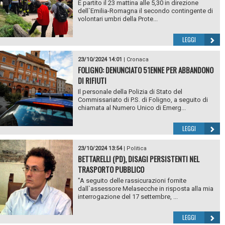
È partito il 23 mattina alle 5,30 in direzione
dell`Emilia-Romagna il secondo contingente di
volontari umbri della Prote...
LEGGI
23/10/2024 14:01
|
Cronaca
FOLIGNO: DENUNCIATO 51ENNE PER ABBANDONO
DI RIFIUTI
Il personale della Polizia di Stato del
Commissariato di P.S. di Foligno, a seguito di
chiamata al Numero Unico di Emerg...
LEGGI
23/10/2024 13:54
|
Politica
BETTARELLI (PD), DISAGI PERSISTENTI NEL
TRASPORTO PUBBLICO
"A seguito delle rassicurazioni fornite
dall`assessore Melasecche in risposta alla mia
interrogazione del 17 settembre, ...
LEGGI