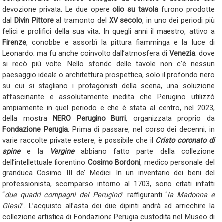
devozione privata. Le due opere
olio su tavola
furono prodotte
dal
Divin Pittore
al tramonto del
XV secolo
, in uno dei periodi più
felici e prolifici della sua vita. In quegli anni il maestro, attivo a
Firenze
, conobbe e assorbì la pittura fiamminga e la luce di
Leonardo, ma fu anche coinvolto dall’atmosfera di
Venezia
, dove
si recò più volte. Nello sfondo delle tavole non c’è nessun
paesaggio ideale o architettura prospettica, solo il profondo nero
su cui si stagliano i protagonisti della scena, una soluzione
affascinante e assolutamente inedita che Perugino utilizzò
ampiamente in quel periodo e che è stata al centro, nel 2023,
della mostra
NERO Perugino Burri
, organizzata proprio da
Fondazione Perugia
. Prima di passare, nel corso dei decenni, in
varie raccolte private estere, è possibile che il
Cristo coronato di
spine
e la
Vergine
abbiano fatto parte della collezione
dell’intellettuale fiorentino
Cosimo Bordoni
, medico personale del
granduca Cosimo III de’ Medici. In un inventario dei beni del
professionista, scomparso intorno al 1703, sono citati infatti
“
due quadri compagni del Perugino
” raffiguranti “
la Madonna e
Giesù
”. L’acquisto all’asta dei due dipinti andrà ad arricchire la
collezione artistica di Fondazione Perugia custodita nel Museo di