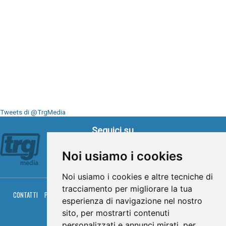
Tweets di @TrgMedia
Seguici su
Noi usiamo i cookies
Noi usiamo i cookies e altre tecniche di
tracciamento per migliorare la tua
CONTATTI
PRIVACY
COOKIES
PALINSESTO
DIRETTA TV
DIRETTA RADIO
esperienza di navigazione nel nostro
RGM HITRADIO
sito, per mostrarti contenuti
© TRG Media 2005-2026
personalizzati e annunci mirati, per