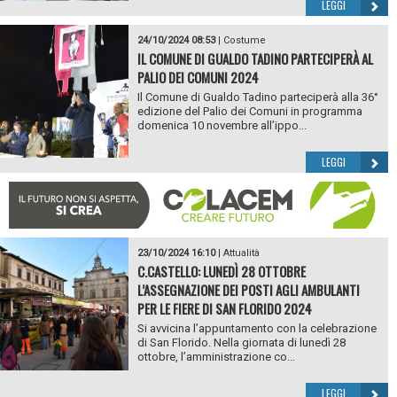
LEGGI
24/10/2024 08:53
|
Costume
IL COMUNE DI GUALDO TADINO PARTECIPERÀ AL
PALIO DEI COMUNI 2024
Il Comune di Gualdo Tadino parteciperà alla 36°
edizione del Palio dei Comuni in programma
domenica 10 novembre all’ippo...
LEGGI
23/10/2024 16:10
|
Attualità
C.CASTELLO: LUNEDÌ 28 OTTOBRE
L’ASSEGNAZIONE DEI POSTI AGLI AMBULANTI
PER LE FIERE DI SAN FLORIDO 2024
Si avvicina l’appuntamento con la celebrazione
di San Florido. Nella giornata di lunedì 28
ottobre, l’amministrazione co...
LEGGI