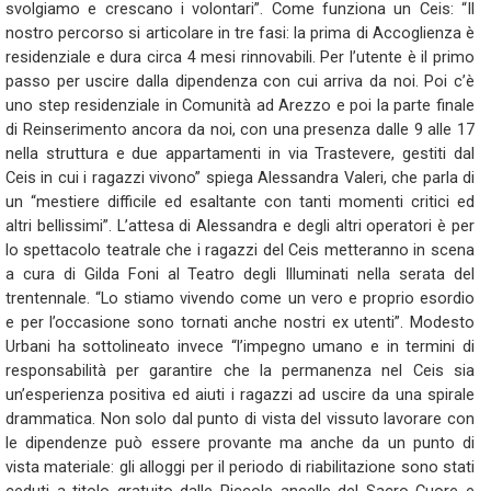
svolgiamo e crescano i volontari”. Come funziona un Ceis: “Il
nostro percorso si articolare in tre fasi: la prima di Accoglienza è
residenziale e dura circa 4 mesi rinnovabili. Per l’utente è il primo
passo per uscire dalla dipendenza con cui arriva da noi. Poi c’è
uno step residenziale in Comunità ad Arezzo e poi la parte finale
di Reinserimento ancora da noi, con una presenza dalle 9 alle 17
nella struttura e due appartamenti in via Trastevere, gestiti dal
Ceis in cui i ragazzi vivono” spiega Alessandra Valeri, che parla di
un “mestiere difficile ed esaltante con tanti momenti critici ed
altri bellissimi”. L’attesa di Alessandra e degli altri operatori è per
lo spettacolo teatrale che i ragazzi del Ceis metteranno in scena
a cura di Gilda Foni al Teatro degli Illuminati nella serata del
trentennale. “Lo stiamo vivendo come un vero e proprio esordio
e per l’occasione sono tornati anche nostri ex utenti”. Modesto
Urbani ha sottolineato invece “l’impegno umano e in termini di
responsabilità per garantire che la permanenza nel Ceis sia
un’esperienza positiva ed aiuti i ragazzi ad uscire da una spirale
drammatica. Non solo dal punto di vista del vissuto lavorare con
le dipendenze può essere provante ma anche da un punto di
vista materiale: gli alloggi per il periodo di riabilitazione sono stati