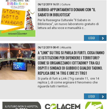
06/12/2019 16:51
|
Cultura
GUBBIO: APPUNTAMENTO DOMANI CON "IL
SABATO IN BIBLIOTECA"
Per la Rassegna Culturale "Il Sabato in
Biblioteca", un nuovo laboratorio gratuito di
lettura ad alta voce e manualità c...
LEGGI
06/12/2019 08:41
|
Attualità
A "LINK" SU TRG SI PARLA DI FURTI. COSA FANNO
LE ISTITUZIONI PER DIFENDERE I TERRITORI?
COME SI ORGANIZZANO I CITTADINI? TRA GLI
OSPITI I SINDACI DI GUBBIO E GUALDO TADINO.
REPLICA ORE 14 TRG E ORE 21 TRG1
Si parla di furti a Link ( Trg canale 11, ore 14
replica ), di come arginare il fenomeno che
riguarda tutti i territori...
LEGGI