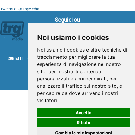
Tweets di @TrgMedia
Seguici su
Noi usiamo i cookies
Noi usiamo i cookies e altre tecniche di
tracciamento per migliorare la tua
CONTATTI
PRIVACY
COOKIES
PALINSESTO
DIRETTA TV
DIRETTA RADIO
RGM HITRADIO
esperienza di navigazione nel nostro
sito, per mostrarti contenuti
© TRG Media 2005-2026
personalizzati e annunci mirati, per
Umbria Televisioni s.r.l. - P.I.00496230541 -
www.trgmedia.it
- Powered by
FFZ
analizzare il traffico sul nostro sito, e
per capire da dove arrivano i nostri
visitatori.
Accetto
Rifiuto
Cambia le mie impostazioni