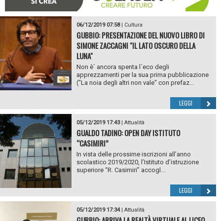
06/12/2019 07:58
|
Cultura
GUBBIO: PRESENTAZIONE DEL NUOVO LIBRO DI
SIMONE ZACCAGNI "IL LATO OSCURO DELLA
LUNA"
Non è` ancora spenta l`eco degli
apprezzamenti per la sua prima pubblicazione
("La noia degli altri non vale" con prefaz...
LEGGI
05/12/2019 17:43
|
Attualità
GUALDO TADINO: OPEN DAY ISTITUTO
“CASIMIRI”
In vista delle prossime iscrizioni all’anno
scolastico 2019/2020, l’Istituto d’istruzione
superiore “R. Casimiri” accogl...
LEGGI
05/12/2019 17:34
|
Attualità
GUBBIO: ARRIVA LA REALTÀ VIRTUALE AL LICEO