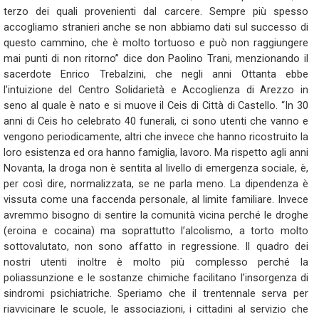
terzo dei quali provenienti dal carcere. Sempre più spesso
accogliamo stranieri anche se non abbiamo dati sul successo di
questo cammino, che è molto tortuoso e può non raggiungere
mai punti di non ritorno” dice don Paolino Trani, menzionando il
sacerdote Enrico Trebalzini, che negli anni Ottanta ebbe
l’intuizione del Centro Solidarietà e Accoglienza di Arezzo in
seno al quale è nato e si muove il Ceis di Città di Castello. “In 30
anni di Ceis ho celebrato 40 funerali, ci sono utenti che vanno e
vengono periodicamente, altri che invece che hanno ricostruito la
loro esistenza ed ora hanno famiglia, lavoro. Ma rispetto agli anni
Novanta, la droga non è sentita al livello di emergenza sociale, è,
per così dire, normalizzata, se ne parla meno. La dipendenza è
vissuta come una faccenda personale, al limite familiare. Invece
avremmo bisogno di sentire la comunità vicina perché le droghe
(eroina e cocaina) ma soprattutto l’alcolismo, a torto molto
sottovalutato, non sono affatto in regressione. Il quadro dei
nostri utenti inoltre è molto più complesso perché la
poliassunzione e le sostanze chimiche facilitano l’insorgenza di
sindromi psichiatriche. Speriamo che il trentennale serva per
riavvicinare le scuole, le associazioni, i cittadini al servizio che