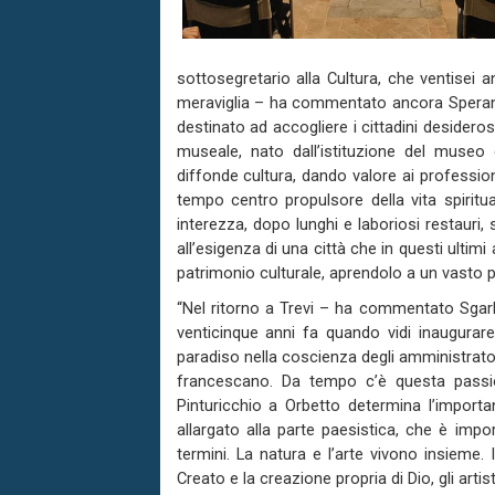
sottosegretario alla Cultura, che ventisei an
meraviglia – ha commentato ancora Sperandi
destinato ad accogliere i cittadini desidero
museale, nato dall’istituzione del museo 
diffonde cultura, dando valore ai professio
tempo centro propulsore della vita spiritual
interezza, dopo lunghi e laboriosi restauri
all’esigenza di una città che in questi ultim
patrimonio culturale, aprendolo a un vasto 
“Nel ritorno a Trevi – ha commentato Sgar
venticinque anni fa quando vidi inaugurare
paradiso nella coscienza degli amministrator
francescano. Da tempo c’è questa passio
Pinturicchio a Orbetto determina l’import
allargato alla parte paesistica, che è impo
termini. La natura e l’arte vivono insieme.
Creato e la creazione propria di Dio, gli arti