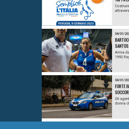
Costruire
attravers
04/01/20
BARTOCC
SANTOS
Arriva da
1992 Ray
04/01/20
FORTE I
SOCCOR
Gli agen
donna ch