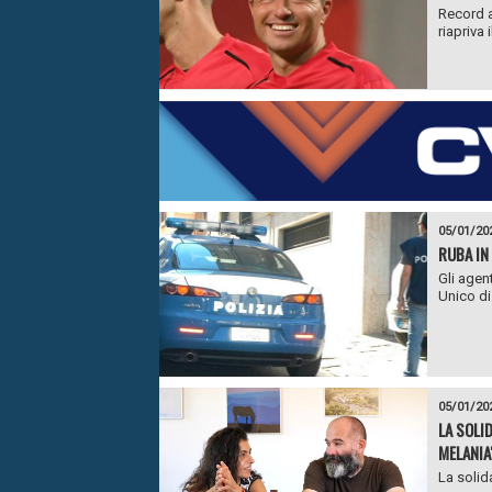
Record a
riapriva 
05/01/20
RUBA IN
Gli agen
Unico di
05/01/20
LA SOLI
MELANIA
La solid