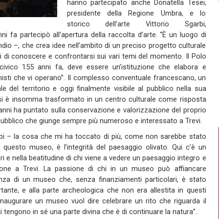
hanno partecipato anche Donatella Tesei,
presidente della Regione Umbra, e lo
storico dell’arte Vittorio Sgarbi,
ni fa partecipò all’apertura della raccolta d’arte. “È un luogo di
o –, che crea idee nell’ambito di un preciso progetto culturale
si di conoscere e confrontarsi sui vari temi del momento. Il Polo
civico 155 anni fa, deve essere un’istituzione che elabora e
nisti che vi operano”. Il complesso conventuale francescano, un
e del territorio e oggi finalmente visibile al pubblico nella sua
, si è insomma trasformato in un centro culturale come risposta
i anni ha puntato sulla conservazione e valorizzazione del proprio
pubblico che giunge sempre più numeroso e interessato a Trevi.
bi – la cosa che mi ha toccato di più, come non sarebbe stato
 questo museo, è l’integrità del paesaggio olivato. Qui c’è un
i e nella beatitudine di chi viene a vedere un paesaggio integro e
ne a Trevi. La passione di chi in un museo può affiancare
anza di un museo che, senza finanziamenti particolari, è stato
rtante, e alla parte archeologica che non era allestita in questi
 Inaugurare un museo vuol dire celebrare un rito che riguarda il
sti tengono in sé una parte divina che è di continuare la natura”.