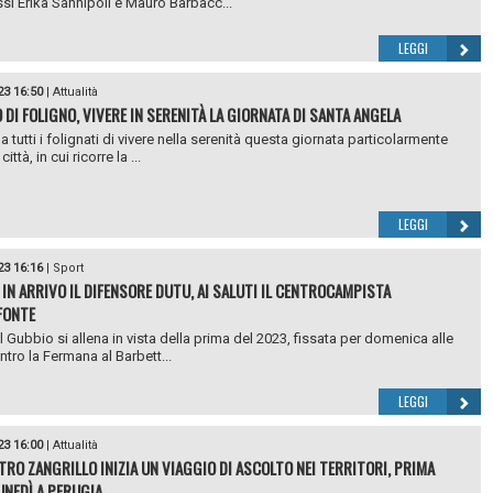
 Erika Sannipoli e Mauro Barbacc...
LEGGI
23 16:50
|
Attualità
 DI FOLIGNO, VIVERE IN SERENITÀ LA GIORNATA DI SANTA ANGELA
 tutti i folignati di vivere nella serenità questa giornata particolarmente
città, in cui ricorre la ...
LEGGI
23 16:16
|
Sport
 IN ARRIVO IL DIFENSORE DUTU, AI SALUTI IL CENTROCAMPISTA
FONTE
il Gubbio si allena in vista della prima del 2023, fissata per domenica alle
ntro la Fermana al Barbett...
LEGGI
23 16:00
|
Attualità
STRO ZANGRILLO INIZIA UN VIAGGIO DI ASCOLTO NEI TERRITORI, PRIMA
UNEDÌ A PERUGIA