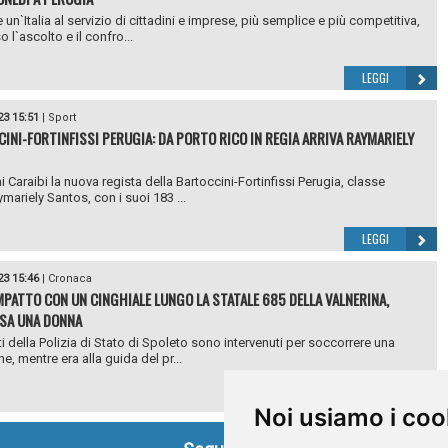
 un`Italia al servizio di cittadini e imprese, più semplice e più competitiva,
o l`ascolto e il confro...
LEGGI
23 15:51
|
Sport
INI-FORTINFISSI PERUGIA: DA PORTO RICO IN REGIA ARRIVA RAYMARIELY
i Caraibi la nuova regista della Bartoccini-Fortinfissi Perugia, classe
mariely Santos, con i suoi 183 ...
LEGGI
23 15:46
|
Cronaca
MPATTO CON UN CINGHIALE LUNGO LA STATALE 685 DELLA VALNERINA,
SA UNA DONNA
ti della Polizia di Stato di Spoleto sono intervenuti per soccorrere una
e, mentre era alla guida del pr...
LEGGI
Noi usiamo i coo