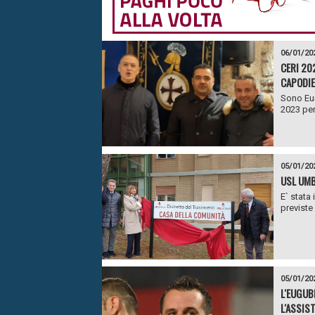
06/01/20
CERI 202
CAPODIE
Sono Eur
2023 per 
05/01/20
USL UMB
E` stata
previste 
05/01/20
L'EUGUB
L'ASSIS