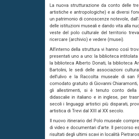
La nuova strutturazione da conto delle tre
artistiche e antropologiche) e ai diversi fond
un patrimonio di conoscenze notevole, dall’
delle istituzioni museali e dando vita alla 
veste del polo culturale del territorio treva
ricercare (archivio) e vedere (musei).
All’interno della struttura vi hanno così t
presentati uno a uno: la biblioteca intitolata
la biblioteca Alberto Donati, la biblioteca A
Bartolini, le sedi delle associazioni cultur
dell’ulivo e la Raccolta museale di san 
comodato gratuito di Giovanni Chiaramonti, 
gli allestimenti, si è tenuto conto della f
didascalie in italiano e in inglese, per t
secoli i linguaggi artistici più disparati, p
artistica di Trevi dal XIII al XX secolo.
Il nuovo itinerario del Polo museale compre
di video e documentari d’arte. Il percorso es
risultati degli ultimi scavi in località Pietra