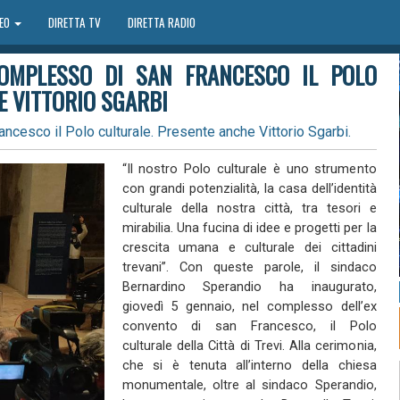
DEO
DIRETTA TV
DIRETTA RADIO
COMPLESSO DI SAN FRANCESCO IL POLO
E VITTORIO SGARBI
ancesco il Polo culturale. Presente anche Vittorio Sgarbi.
“Il nostro Polo culturale è uno strumento
con grandi potenzialità, la casa dell’identità
culturale della nostra città, tra tesori e
mirabilia. Una fucina di idee e progetti per la
crescita umana e culturale dei cittadini
trevani”. Con queste parole, il sindaco
Bernardino Sperandio ha inaugurato,
giovedì 5 gennaio, nel complesso dell’ex
convento di san Francesco, il Polo
culturale della Città di Trevi. Alla cerimonia,
che si è tenuta all’interno della chiesa
monumentale, oltre al sindaco Sperandio,