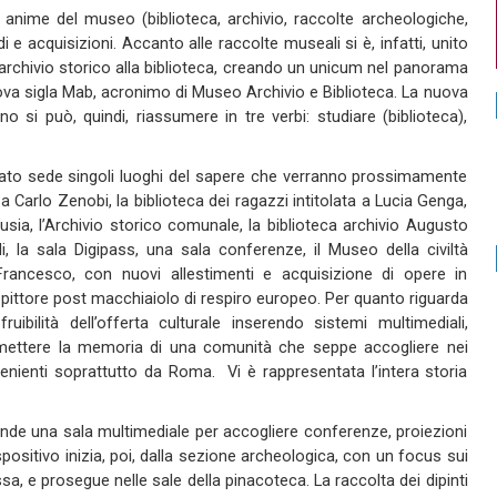
 anime del museo (biblioteca, archivio, raccolte archeologiche,
i e acquisizioni. Accanto alle raccolte museali si è, infatti, unito
archivio storico alla biblioteca, creando un unicum nel panorama
nuova sigla Mab, acronimo di Museo Archivio e Biblioteca. La nuova
no si può, quindi, riassumere in tre verbi: studiare (biblioteca),
rovato sede singoli luoghi del sapere che verranno prossimamente
 a Carlo Zenobi, la biblioteca dei ragazzi intitolata a Lucia Genga,
rusia, l’Archivio storico comunale, la biblioteca archivio Augusto
ali, la sala Digipass, una sala conferenze, il Museo della civiltà
Francesco, con nuovi allestimenti e acquisizione di opere in
pittore post macchiaiolo di respiro europeo. Per quanto riguarda
ruibilità dell’offerta culturale inserendo sistemi multimediali,
rasmettere la memoria di una comunità che seppe accogliere nei
rovenienti soprattutto da Roma. Vi è rappresentata l’intera storia
nde una sala multimediale per accogliere conferenze, proiezioni
positivo inizia, poi, dalla sezione archeologica, con un focus sui
rossa, e prosegue nelle sale della pinacoteca. La raccolta dei dipinti