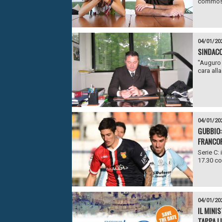
commossi
04/01/20
SINDACO
"Auguro a
cara alla 
04/01/20
GUBBIO:
FRANCO
Serie C: 
17.30 co
04/01/20
IL MINI
TAPPA L