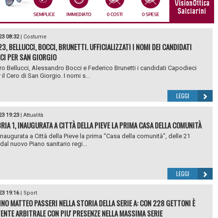
23 08:32
|
Costume
3, BELLUCCI, BOCCI, BRUNETTI. UFFICIALIZZATI I NOMI DEI CANDIDATI
CI PER SAN GIORGIO
o Bellucci, Alessandro Bocci e Federico Brunetti i candidati Capodieci
il Cero di San Giorgio. I nomi s...
LEGGI
23 19:23
|
Attualità
RIA 1, INAUGURATA A CITTÀ DELLA PIEVE LA PRIMA CASA DELLA COMUNITÀ
 inaugurata a Città della Pieve la prima "Casa della comunità", delle 21
dal nuovo Piano sanitario regi...
LEGGI
23 19:16
|
Sport
INO MATTEO PASSERI NELLA STORIA DELLA SERIE A: CON 228 GETTONI È
TENTE ARBITRALE CON PIU' PRESENZE NELLA MASSIMA SERIE