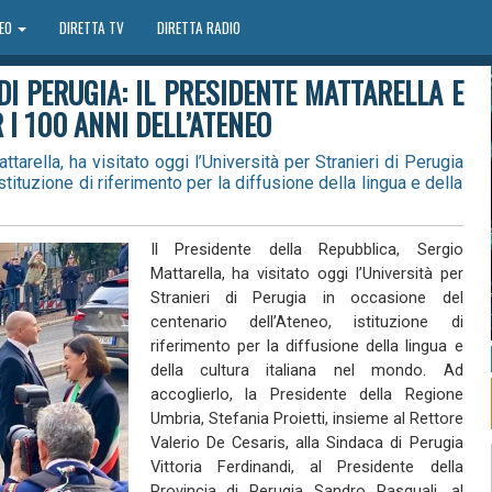
DEO
DIRETTA TV
DIRETTA RADIO
DI PERUGIA: IL PRESIDENTE MATTARELLA E
 I 100 ANNI DELL’ATENEO
tarella, ha visitato oggi l’Università per Stranieri di Perugia
tituzione di riferimento per la diffusione della lingua e della
Il Presidente della Repubblica, Sergio
Mattarella, ha visitato oggi l’Università per
Stranieri di Perugia in occasione del
centenario dell’Ateneo, istituzione di
riferimento per la diffusione della lingua e
della cultura italiana nel mondo. Ad
accoglierlo, la Presidente della Regione
Umbria, Stefania Proietti, insieme al Rettore
Valerio De Cesaris, alla Sindaca di Perugia
Vittoria Ferdinandi, al Presidente della
Provincia di Perugia Sandro Pasquali, al