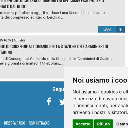
 DI LERCHI: DICHIARATA L’INAGIBILITÀ DEL COMPLESSO EDILIZIO
GIATO DAL ROGO
rdinanza pubblicata oggi, il sindaco Luca Secondi ha dichiarato
lità del complesso edilizio di Lerchi d...
LEGGI
25 16:37
|
Attualità
IO DI CONSEGNE AL COMANDO DELLA STAZIONE DEI CARABINIERI DI
TADINO
o di Consegne al Comando della Stazione dei Carabinieri di Gualdo
ella giornata di martedi 11 Febbraio,...
LEGGI
Noi usiamo i coo
Seguici su
Noi usiamo i cookies e al
esperienza di navigazione
e annunci mirati, per anal
arrivano i nostri visitatori.
V
DIRETTA RADIO
RGM HITRADIO
Accetto
Rifiuto
Cambi