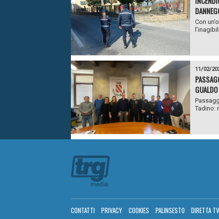
INCENDIO
DANNEG
Con un’o
l’inagibi
11/02/20
PASSAGG
GUALDO 
Passaggi
Tadino: n
CONTATTI
PRIVACY
COOKIES
PALINSESTO
DIRETTA T