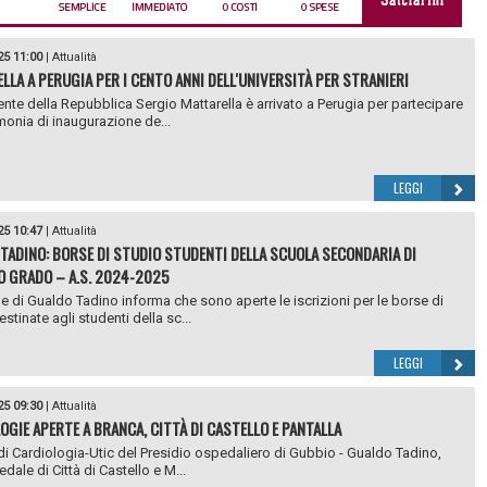
25 11:00
|
Attualità
LLA A PERUGIA PER I CENTO ANNI DELL'UNIVERSITÀ PER STRANIERI
dente della Repubblica Sergio Mattarella è arrivato a Perugia per partecipare
imonia di inaugurazione de...
LEGGI
25 10:47
|
Attualità
TADINO: BORSE DI STUDIO STUDENTI DELLA SCUOLA SECONDARIA DI
 GRADO – A.S. 2024-2025
e di Gualdo Tadino informa che sono aperte le iscrizioni per le borse di
stinate agli studenti della sc...
LEGGI
25 09:30
|
Attualità
OGIE APERTE A BRANCA, CITTÀ DI CASTELLO E PANTALLA
i di Cardiologia-Utic del Presidio ospedaliero di Gubbio - Gualdo Tadino,
dale di Città di Castello e M...