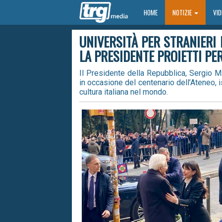
HOME
HOME
NOTIZIE
VI
UNIVERSITÀ PER STRANIERI 
LA PRESIDENTE PROIETTI PER
Il Presidente della Repubblica, Sergio Mat
in occasione del centenario dell’Ateneo, is
cultura italiana nel mondo.