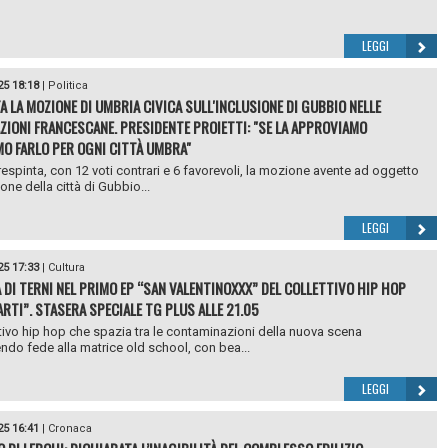
LEGGI
25 18:18
|
Politica
A LA MOZIONE DI UMBRIA CIVICA SULL'INCLUSIONE DI GUBBIO NELLE
ZIONI FRANCESCANE. PRESIDENTE PROIETTI: "SE LA APPROVIAMO
O FARLO PER OGNI CITTÀ UMBRA"
 respinta, con 12 voti contrari e 6 favorevoli, la mozione avente ad oggetto
ione della città di Gubbio...
LEGGI
25 17:33
|
Cultura
A DI TERNI NEL PRIMO EP “SAN VALENTINOXXX” DEL COLLETTIVO HIP HOP
RTI”. STASERA SPECIALE TG PLUS ALLE 21.05
tivo hip hop che spazia tra le contaminazioni della nuova scena
do fede alla matrice old school, con bea...
LEGGI
25 16:41
|
Cronaca