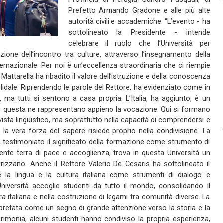
Prefetto Armando Gradone e alle più alte
autorità civili e accademiche. “L’evento - ha
sottolineato la Presidente - intende
celebrare il ruolo che l’Università per
ione dell’incontro tra culture, attraverso l’insegnamento della
ernazionale. Per noi è un’eccellenza straordinaria che ci riempie
e Mattarella ha ribadito il valore dell’istruzione e della conoscenza
lidale. Riprendendo le parole del Rettore, ha evidenziato come in
ma tutti si sentono a casa propria. L’Italia, ha aggiunto, è un
ome questa ne rappresentano appieno la vocazione. Qui si formano
vista linguistico, ma soprattutto nella capacità di comprendersi e
é la vera forza del sapere risiede proprio nella condivisione. La
 testimoniato il significato della formazione come strumento di
ente terra di pace e accoglienza, trova in questa Università un
rizzano. Anche il Rettore Valerio De Cesaris ha sottolineato il
 la lingua e la cultura italiana come strumenti di dialogo e
niversità accoglie studenti da tutto il mondo, consolidando il
ra italiana e nella costruzione di legami tra comunità diverse. La
erpretata come un segno di grande attenzione verso la storia e la
cerimonia, alcuni studenti hanno condiviso la propria esperienza,