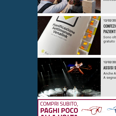
12/02/20
CONFEZI
PAZIENT
Sono oltr
gratuito
12/02/20
ASSISI 
Anche As
A segnala