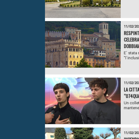
11/02/20
RESPINT
CELEBRA
DOBBIAM
E` stata
"l`inclus
11/02/20
LA CITT
“074QUA
Un colle
mantenen
11/02/20