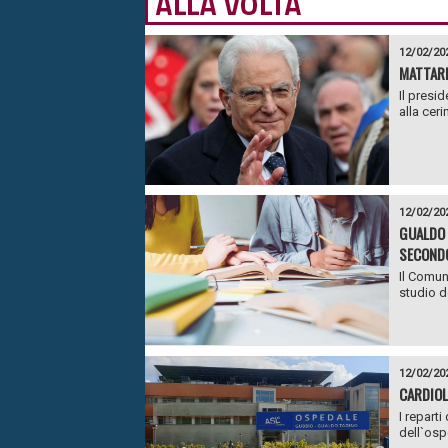
12/02/20
MATTARE
Il presi
alla cer
12/02/20
GUALDO 
SECONDO
Il Comun
studio de
12/02/20
CARDIOL
I repart
dell`ospe