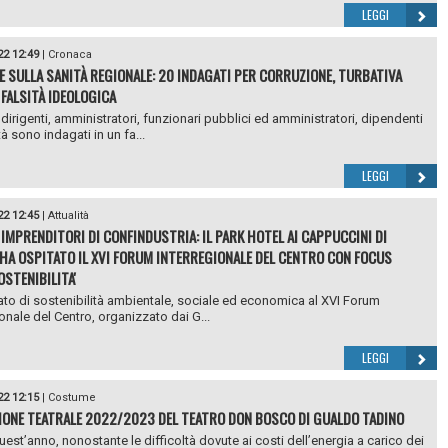
LEGGI
22 12:49
|
Cronaca
E SULLA SANITÀ REGIONALE: 20 INDAGATI PER CORRUZIONE, TURBATIVA
 FALSITÀ IDEOLOGICA
a dirigenti, amministratori, funzionari pubblici ed amministratori, dipendenti
à sono indagati in un fa...
LEGGI
22 12:45
|
Attualità
 IMPRENDITORI DI CONFINDUSTRIA: IL PARK HOTEL AI CAPPUCCINI DI
HA OSPITATO IL XVI FORUM INTERREGIONALE DEL CENTRO CON FOCUS
OSTENIBILITA'
lato di sostenibilità ambientale, sociale ed economica al XVI Forum
ionale del Centro, organizzato dai G...
LEGGI
22 12:15
|
Costume
IONE TEATRALE 2022/2023 DEL TEATRO DON BOSCO DI GUALDO TADINO
est’anno, nonostante le difficoltà dovute ai costi dell’energia a carico dei