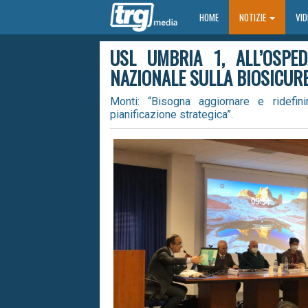
HOME
HOME
NOTIZIE
VI
USL UMBRIA 1, ALL’OSPE
NAZIONALE SULLA BIOSICUR
Monti: “Bisogna aggiornare e ridefin
pianificazione strategica”.