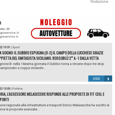
Redazione
22 19:31
|
Sport
A SOGNO: IL GUBBIO ESPUGNA (0-2) IL CAMPO DELLA LUCCHESE GRAZIE
PPIETTA DEL FANTASISTA SICILIANO. ROSSOBLÙ 2° A -1 DALLA VETTA
 girone B: nella 14esima giornata il Gubbio torna a vincere dopo tre stop
ra campionato e coppa violando...
LEGGI
22 13:05
|
Politica
RIA, L'ASSESSORE MELASECCHE RISPONDE ALLE PROPOSTE DI FIT CISL E
PORTI
ore regionale alle infrastrutture e trasporti Enrico Melasecche ha sciolto le
circa le proposte avanzate...