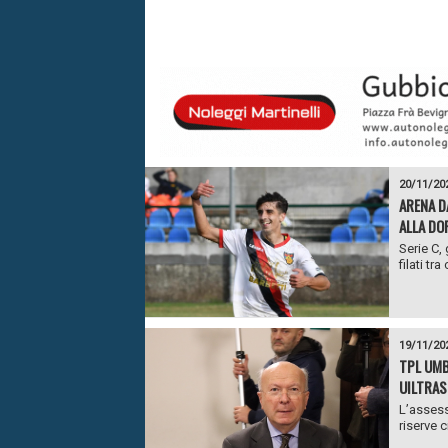
20/11/20
ARENA D
ALLA DO
Serie C,
filati t
19/11/20
TPL UMB
UILTRAS
L’assess
riserve 