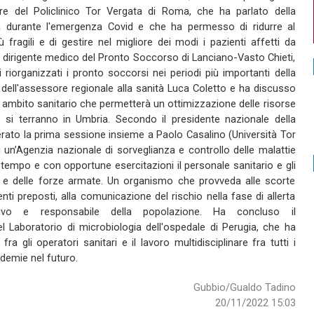
tore del Policlinico Tor Vergata di Roma, che ha parlato della
ta durante l'emergenza Covid e che ha permesso di ridurre al
ù fragili e di gestire nel migliore dei modi i pazienti affetti da
dirigente medico del Pronto Soccorso di Lanciano-Vasto Chieti,
iorganizzati i pronto soccorsi nei periodi più importanti della
 dell'assessore regionale alla sanità Luca Coletto e ha discusso
 ambito sanitario che permetterà un ottimizzazione delle risorse
he si terranno in Umbria. Secondo il presidente nazionale della
ato la prima sessione insieme a Paolo Casalino (Università Tor
i un’Agenzia nazionale di sorveglianza e controllo delle malattie
 tempo e con opportune esercitazioni il personale sanitario e gli
ile e delle forze armate. Un organismo che provveda alle scorte
nti preposti, alla comunicazione del rischio nella fase di allerta
ivo e responsabile della popolazione. Ha concluso il
l Laboratorio di microbiologia dell'ospedale di Perugia, che ha
a gli operatori sanitari e il lavoro multidisciplinare fra tutti i
demie nel futuro.
Gubbio/Gualdo Tadino
20/11/2022 15:03