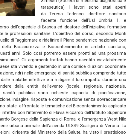
Simedet (Società di medicina diagnostica e
terapeutica). I lavori sono stati aperti
da Teresa Tedesco, direttore sanitario
facente funzione dell'Usl Umbria 1, e
rso dell'ospedale di Branca ed ideatore dell’iniziativa formativa
e le professioni sanitarie. L’obiettivo del corso, secondo Monti
uello di “aggiornare e ridefinire il Piano pandemico nazionale con
ca della Biosicurezza e Biocontenimento in ambito sanitario,
questi anni. Solo così potremo essere pronti ad una prossima
i anni”. Gli argomenti trattati hanno risentito inevitabilmente
aese sta vivendo e gestendo in una cornice di azioni coordinate
azione, ndr) nelle emergenze di sanità pubblica comprende tutte
i dalle malattie infettive e a mitigare il loro impatto durante una
ere dalla entità dell’evento (locale, regionale, nazionale,
 sanità pubblica sono richieste capacità di pianificazione,
zione, indagine, risposta e comunicazione senza sovraccaricare
o sono state affrontate le tematiche del Biocontenimento applicato
infettivi con l’intervento di Flavia Riccardo dell'Istituto Superiore
onardo Borgese della Sapienza di Roma, e l'emergenza West Nile
iene urbana animale dell’azienda ULSS9 Scaligera di Verona. La
ni, dirigente del Ministero della Salute, ha visto il prestigioso