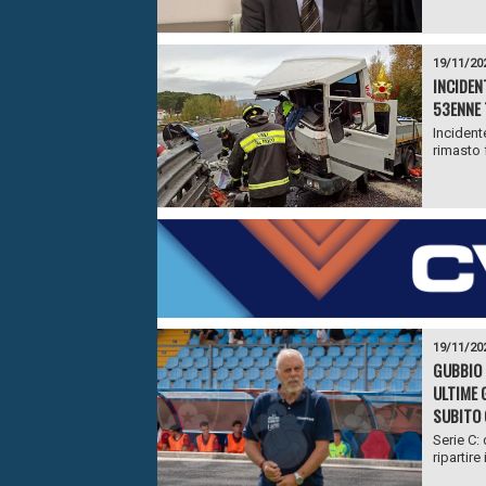
19/11/20
INCIDEN
53ENNE 
Incident
rimasto f
19/11/20
GUBBIO 
ULTIME 
SUBITO 
Serie C:
ripartire