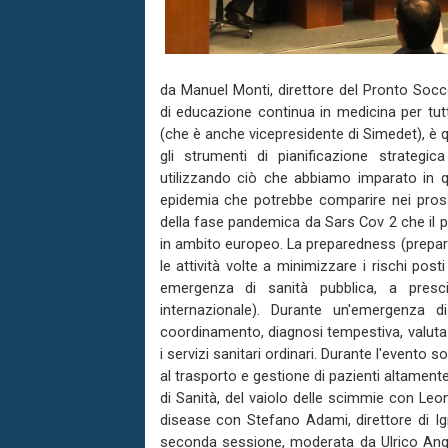
da Manuel Monti, direttore del Pronto Socco
di educazione continua in medicina per tutt
(che è anche vicepresidente di Simedet), è q
gli strumenti di pianificazione strategi
utilizzando ciò che abbiamo imparato in 
epidemia che potrebbe comparire nei prossim
della fase pandemica da Sars Cov 2 che il p
in ambito europeo. La preparedness (prepar
le attività volte a minimizzare i rischi post
emergenza di sanità pubblica, a prescind
internazionale). Durante un'emergenza di
coordinamento, diagnosi tempestiva, valuta
i servizi sanitari ordinari. Durante l'event
al trasporto e gestione di pazienti altamente 
di Sanità, del vaiolo delle scimmie con Le
disease con Stefano Adami, direttore di Ig
seconda sessione, moderata da Ulrico Angelo