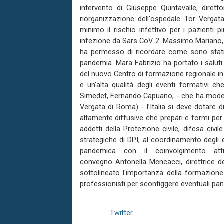
intervento di Giuseppe Quintavalle, diret
riorganizzazione dell'ospedale Tor Verga
minimo il rischio infettivo per i pazienti pi
infezione da Sars CoV 2. Massimo Mariano, 
ha permesso di ricordare come sono stati r
pandemia. Mara Fabrizio ha portato i saluti
del nuovo Centro di formazione regionale in
e un'alta qualità degli eventi formativi c
Simedet, Fernando Capuano, - che ha moder
Vergata di Roma) - l’Italia si deve dotare d
altamente diffusive che prepari e formi per
addetti della Protezione civile, difesa civ
strategiche di DPI, al coordinamento degli e
pandemica con il coinvolgimento att
convegno Antonella Mencacci, direttrice de
sottolineato l'importanza della formazione fr
professionisti per sconfiggere eventuali pan
Twitter