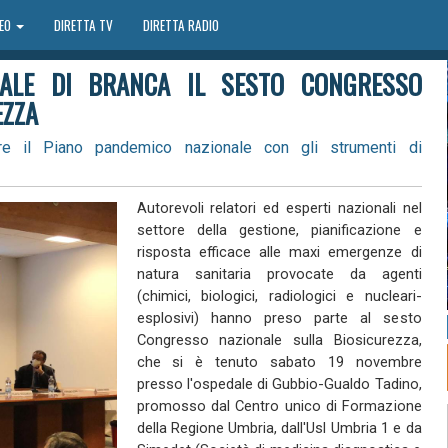
DEO
DIRETTA TV
DIRETTA RADIO
DALE DI BRANCA IL SESTO CONGRESSO
EZZA
ire il Piano pandemico nazionale con gli strumenti di
Autorevoli relatori ed esperti nazionali nel
settore della gestione, pianificazione e
risposta efficace alle maxi emergenze di
natura sanitaria provocate da agenti
(chimici, biologici, radiologici e nucleari-
esplosivi) hanno preso parte al sesto
Congresso nazionale sulla Biosicurezza,
che si è tenuto sabato 19 novembre
presso l'ospedale di Gubbio-Gualdo Tadino,
promosso dal Centro unico di Formazione
della Regione Umbria, dall'Usl Umbria 1 e da