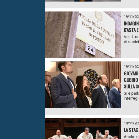
19/11/20
INDAGIN
D'ASTA E
Venti tr
di societ
19/11/20
GIOVANI
GUBBIO 
SULLA S
Si è par
Interreg
19/11/20
LA STAG
Anche qu