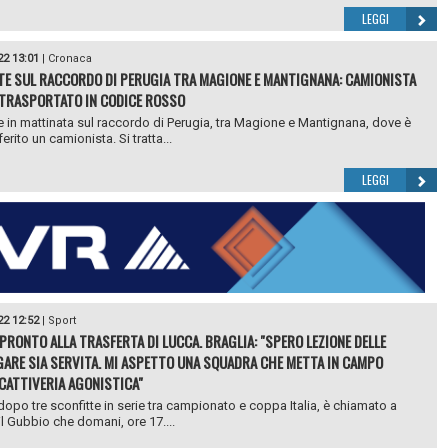
LEGGI
22 13:01
|
Cronaca
TE SUL RACCORDO DI PERUGIA TRA MAGIONE E MANTIGNANA: CAMIONISTA
TRASPORTATO IN CODICE ROSSO
e in mattinata sul raccordo di Perugia, tra Magione e Mantignana, dove è
erito un camionista. Si tratta...
LEGGI
22 12:52
|
Sport
PRONTO ALLA TRASFERTA DI LUCCA. BRAGLIA: "SPERO LEZIONE DELLE
GARE SIA SERVITA. MI ASPETTO UNA SQUADRA CHE METTA IN CAMPO
CATTIVERIA AGONISTICA"
 dopo tre sconfitte in serie tra campionato e coppa Italia, è chiamato a
 il Gubbio che domani, ore 17....