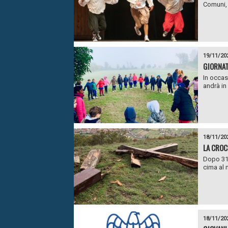
Comuni, 
19/11/20
GIORNAT
In occas
andrà in
18/11/20
LA CROC
Dopo 31 
cima al 
18/11/20