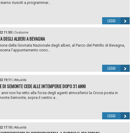
siamo riusciti a programmar...
LEGGI
22 11:53
|
Costume
A DEGLI ALBERI A BEVAGNA
ione della Giornata Nazionale degli alberi, al Parco del Petrillo di Bevagna,
 scena l’appuntamento conc...
LEGGI
22 19:11
|
Attualità
E DI SEMONTE CEDE ALLE INTEMPERIE DOPO 31 ANNI
anni non ha retto alla forza degli agenti atmosferici la Croce posta in
monte Semonte, sopra il centro a...
LEGGI
22 17:10
|
Attualità