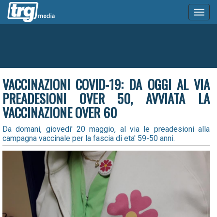
Toggl
naviga
VACCINAZIONI COVID-19: DA OGGI AL VIA
PREADESIONI OVER 50, AVVIATA LA
VACCINAZIONE OVER 60
Da domani, giovedi' 20 maggio, al via le preadesioni alla
campagna vaccinale per la fascia di eta' 59-50 anni.