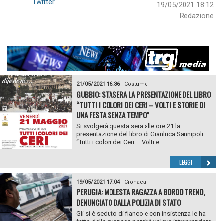
Twitter
19/05/2021 18:12
Redazione
21/05/2021 16:36
|
Costume
GUBBIO: STASERA LA PRESENTAZIONE DEL LIBRO
“TUTTI I COLORI DEI CERI – VOLTI E STORIE DI
UNA FESTA SENZA TEMPO”
Si svolgerà questa sera alle ore 21 la
presentazione del libro di Gianluca Sannipoli:
“Tutti i colori dei Ceri – Volti e...
LEGGI
19/05/2021 17:04
|
Cronaca
PERUGIA: MOLESTA RAGAZZA A BORDO TRENO,
DENUNCIATO DALLA POLIZIA DI STATO
Gli si è seduto di fianco e con insistenza le ha