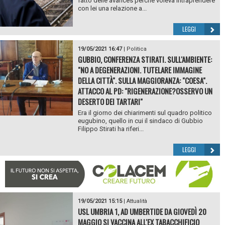
fatto delle avances perchè voleva intraprendere
con lei una relazione a...
LEGGI
19/05/2021 16:47
|
Politica
GUBBIO, CONFERENZA STIRATI. SULL'AMBIENTE:
"NO A DEGENERAZIONI. TUTELARE IMMAGINE
DELLA CITTÀ". SULLA MAGGIORANZA: "COESA".
ATTACCO AL PD: "RIGENERAZIONE?OSSERVO UN
DESERTO DEI TARTARI"
Era il giorno dei chiarimenti sul quadro politico
eugubino, quello in cui il sindaco di Gubbio
Filippo Stirati ha riferi...
LEGGI
19/05/2021 15:15
|
Attualità
USL UMBRIA 1, AD UMBERTIDE DA GIOVEDÌ 20
MAGGIO SI VACCINA ALL'EX TABACCHIFICIO