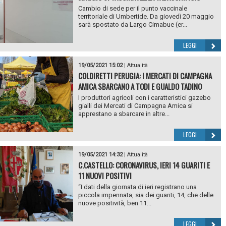
Cambio di sede per il punto vaccinale
territoriale di Umbertide. Da giovedì 20 maggio
sarà spostato da Largo Cimabue (er...
LEGGI
19/05/2021 15:02
|
Attualità
COLDIRETTI PERUGIA: I MERCATI DI CAMPAGNA
AMICA SBARCANO A TODI E GUALDO TADINO
I produttori agricoli con i caratteristici gazebo
gialli dei Mercati di Campagna Amica si
apprestano a sbarcare in altre...
LEGGI
19/05/2021 14:32
|
Attualità
C.CASTELLO: CORONAVIRUS, IERI 14 GUARITI E
11 NUOVI POSITIVI
“I dati della giornata di ieri registrano una
piccola impennata, sia dei guariti, 14, che delle
nuove positività, ben 11...
LEGGI