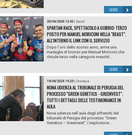
LEGGI
20/04/2024 12:45
|
Sport
SPARTAN RACE, SPETTACOLO A GUBBIO: TERZO
POSTO PER MANUEL MORICONI NELLA "BEAST".
ALL'INTERNO IL LINK CON IL SERVIZIO
Dopo l`oro dello scorso anno, arriva una
madaglia di bronzo per Manuel Moriconi che
chiude terzo nella categoria maschil...
LEGGI
19/04/2024 19:23
|
Cronaca
NONA UDIENZA AL TRIBUNALE DI PERUGIA DEL
PROCESSO "GREEN GENETICS - GREENVEST".
TUTTI I DETTAGLI DELLE TESTIMONIANZE IN
AULA
Nona udienza nell`aula degli affreschi del
tribunale di Perugia del processo “Green
Genetics – Greenvest”, l`esplosione ...