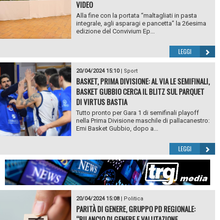
VIDEO
Alla fine con la portata “maltagliati in pasta
integrale, agli asparagi e pancetta” la 26esima
edizione del Convivium Ep...
LEGGI
20/04/2024 15:10
|
Sport
BASKET, PRIMA DIVISIONE: AL VIA LE SEMIFINALI,
BASKET GUBBIO CERCA IL BLITZ SUL PARQUET
DI VIRTUS BASTIA
Tutto pronto per Gara 1 di semifinali playoff
nella Prima Divisione maschile di pallacanestro:
Emi Basket Gubbio, dopo a...
LEGGI
20/04/2024 15:08
|
Politica
PARITÀ DI GENERE, GRUPPO PD REGIONALE:
“BILANCIO DI GENERE E VALUTAZIONE