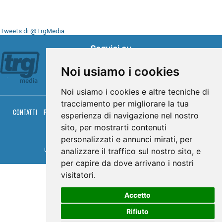
Tweets di @TrgMedia
Seguici su
Noi usiamo i cookies
Noi usiamo i cookies e altre tecniche di
tracciamento per migliorare la tua
CONTATTI
PRIVACY
COOKIES
PALINSESTO
DIRETTA TV
DIRETTA RADIO
esperienza di navigazione nel nostro
RGM HITRADIO
sito, per mostrarti contenuti
© TRG Media 2005-2026
personalizzati e annunci mirati, per
analizzare il traffico sul nostro sito, e
Umbria Televisioni s.r.l. - P.I.00496230541 -
www.trgmedia.it
- Powered by
FFZ
per capire da dove arrivano i nostri
visitatori.
Accetto
Rifiuto