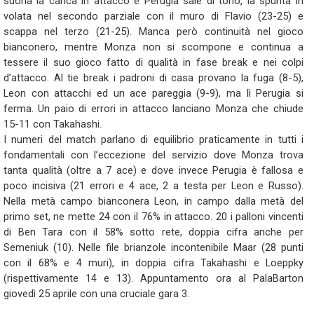
suona la carica in attacco e Perugia sale di tono, la spunta in
volata nel secondo parziale con il muro di Flavio (23-25) e
scappa nel terzo (21-25). Manca però continuità nel gioco
bianconero, mentre Monza non si scompone e continua a
tessere il suo gioco fatto di qualità in fase break e nei colpi
d’attacco. Al tie break i padroni di casa provano la fuga (8-5),
Leon con attacchi ed un ace pareggia (9-9), ma lì Perugia si
ferma. Un paio di errori in attacco lanciano Monza che chiude
15-11 con Takahashi.
I numeri del match parlano di equilibrio praticamente in tutti i
fondamentali con l’eccezione del servizio dove Monza trova
tanta qualità (oltre a 7 ace) e dove invece Perugia è fallosa e
poco incisiva (21 errori e 4 ace, 2 a testa per Leon e Russo).
Nella metà campo bianconera Leon, in campo dalla metà del
primo set, ne mette 24 con il 76% in attacco. 20 i palloni vincenti
di Ben Tara con il 58% sotto rete, doppia cifra anche per
Semeniuk (10). Nelle file brianzole incontenibile Maar (28 punti
con il 68% e 4 muri), in doppia cifra Takahashi e Loeppky
(rispettivamente 14 e 13). Appuntamento ora al PalaBarton
giovedì 25 aprile con una cruciale gara 3.