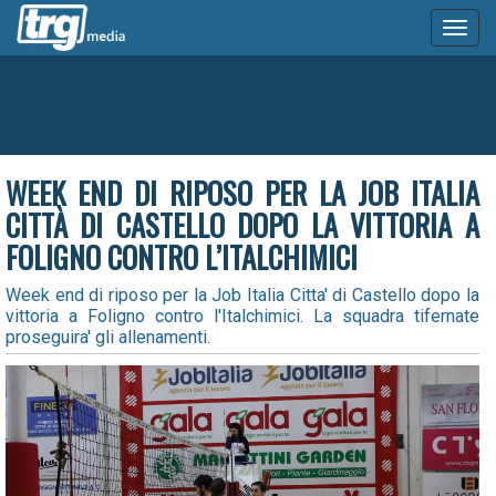
Toggl
naviga
WEEK END DI RIPOSO PER LA JOB ITALIA
CITTÀ DI CASTELLO DOPO LA VITTORIA A
FOLIGNO CONTRO L’ITALCHIMICI
Week end di riposo per la Job Italia Citta' di Castello dopo la
vittoria a Foligno contro l'Italchimici. La squadra tifernate
proseguira' gli allenamenti.