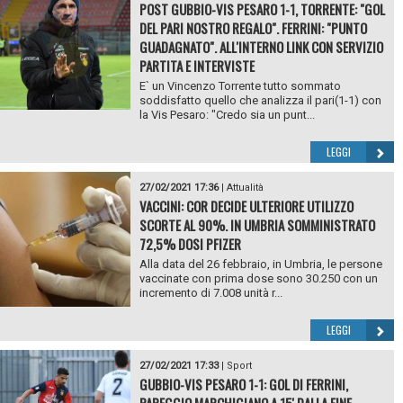
POST GUBBIO-VIS PESARO 1-1, TORRENTE: "GOL
DEL PARI NOSTRO REGALO". FERRINI: "PUNTO
GUADAGNATO". ALL'INTERNO LINK CON SERVIZIO
PARTITA E INTERVISTE
E` un Vincenzo Torrente tutto sommato
soddisfatto quello che analizza il pari(1-1) con
la Vis Pesaro: "Credo sia un punt...
LEGGI
27/02/2021 17:36
|
Attualità
VACCINI: COR DECIDE ULTERIORE UTILIZZO
SCORTE AL 90%. IN UMBRIA SOMMINISTRATO
72,5% DOSI PFIZER
Alla data del 26 febbraio, in Umbria, le persone
vaccinate con prima dose sono 30.250 con un
incremento di 7.008 unità r...
LEGGI
27/02/2021 17:33
|
Sport
GUBBIO-VIS PESARO 1-1: GOL DI FERRINI,
PAREGGIO MARCHIGIANO A 15' DALLA FINE