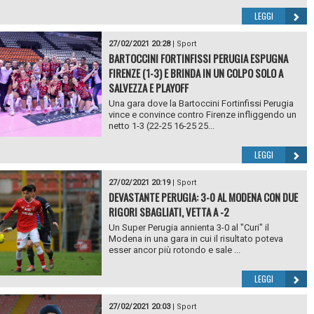
LEGGI
27/02/2021 20:28
|
Sport
BARTOCCINI FORTINFISSI PERUGIA ESPUGNA
FIRENZE (1-3) E BRINDA IN UN COLPO SOLO A
SALVEZZA E PLAYOFF
Una gara dove la Bartoccini Fortinfissi Perugia
vince e convince contro Firenze infliggendo un
netto 1-3 (22-25 16-25 25...
LEGGI
27/02/2021 20:19
|
Sport
DEVASTANTE PERUGIA: 3-0 AL MODENA CON DUE
RIGORI SBAGLIATI, VETTA A -2
Un Super Perugia annienta 3-0 al "Curi" il
Modena in una gara in cui il risultato poteva
esser ancor più rotondo e sale ...
LEGGI
27/02/2021 20:03
|
Sport