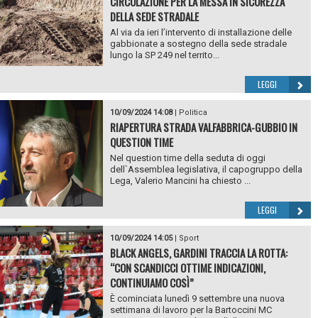
CIRCOLAZIONE PER LA MESSA IN SICUREZZA
DELLA SEDE STRADALE
Al via da ieri l’intervento di installazione delle
gabbionate a sostegno della sede stradale
lungo la SP 249 nel territo...
LEGGI
10/09/2024 14:08
|
Politica
RIAPERTURA STRADA VALFABBRICA-GUBBIO IN
QUESTION TIME
Nel question time della seduta di oggi
dell`Assemblea legislativa, il capogruppo della
Lega, Valerio Mancini ha chiesto ...
LEGGI
10/09/2024 14:05
|
Sport
BLACK ANGELS, GARDINI TRACCIA LA ROTTA:
“CON SCANDICCI OTTIME INDICAZIONI,
CONTINUIAMO COSÌ”
È cominciata lunedì 9 settembre una nuova
settimana di lavoro per la Bartoccini MC