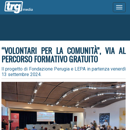
Toggl
naviga
“VOLONTARI PER LA COMUNITÀ”, VIA AL
PERCORSO FORMATIVO GRATUITO
Il progetto di Fondazione Perugia e LEPA in partenza venerdì
13 settembre 2024.