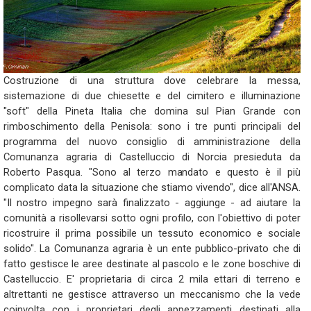
Costruzione di una struttura dove celebrare la messa,
sistemazione di due chiesette e del cimitero e illuminazione
"soft" della Pineta Italia che domina sul Pian Grande con
rimboschimento della Penisola: sono i tre punti principali del
programma del nuovo consiglio di amministrazione della
Comunanza agraria di Castelluccio di Norcia presieduta da
Roberto Pasqua. "Sono al terzo mandato e questo è il più
complicato data la situazione che stiamo vivendo", dice all'ANSA.
"Il nostro impegno sarà finalizzato - aggiunge - ad aiutare la
comunità a risollevarsi sotto ogni profilo, con l'obiettivo di poter
ricostruire il prima possibile un tessuto economico e sociale
solido". La Comunanza agraria è un ente pubblico-privato che di
fatto gestisce le aree destinate al pascolo e le zone boschive di
Castelluccio. E' proprietaria di circa 2 mila ettari di terreno e
altrettanti ne gestisce attraverso un meccanismo che la vede
coinvolta con i proprietari degli appezzamenti destinati alla