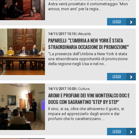
Astra verrà proiettato il cortometraggio ‘Mon
amour, mon ami’ per la regia...
LEGGI
14/11/2017 15:10
|
Attualità
PAPARELLI: “L'UMBRIA A NEW YORK È STATA
STRAORDINARIA OCCASIONE DI PROMOZIONE”
“La presenza dell’Umbria a New York è stata
una straordinaria opportunità di promozione
della regione negli Usa e nel no...
LEGGI
14/11/2017 15:03
|
Cultura
AROMI E PROFUMI DEI VINI MONTEFALCO DOC E
DOCG CON SAGRANTINO ‘STEP BY STEP’
Il vino, si sa, oltre che attraverso il gusto, si
impara ad apprezzarlo dagli aromi e dai
profumi che lo caratterizzano....
LEGGI