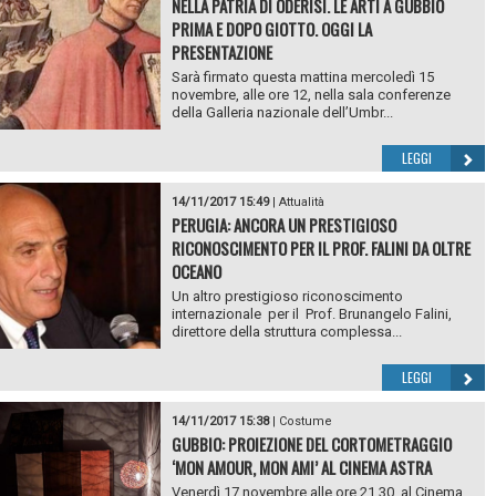
NELLA PATRIA DI ODERISI. LE ARTI A GUBBIO
PRIMA E DOPO GIOTTO. OGGI LA
PRESENTAZIONE
Sarà firmato questa mattina mercoledì 15
novembre, alle ore 12, nella sala conferenze
della Galleria nazionale dell’Umbr...
LEGGI
14/11/2017 15:49
|
Attualità
PERUGIA: ANCORA UN PRESTIGIOSO
RICONOSCIMENTO PER IL PROF. FALINI DA OLTRE
OCEANO
Un altro prestigioso riconoscimento
internazionale per il Prof. Brunangelo Falini,
direttore della struttura complessa...
LEGGI
14/11/2017 15:38
|
Costume
GUBBIO: PROIEZIONE DEL CORTOMETRAGGIO
‘MON AMOUR, MON AMI’ AL CINEMA ASTRA
Venerdì 17 novembre alle ore 21.30, al Cinema