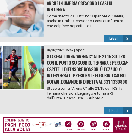
ANCHE IN UMBRIA CRESCONO I CASI DI
INFLUENZA
Come riferito dall’Istituto Superiore di Sanità,
anche in Umbria crescono i casi di influenza
che colpisce soprattutto i...
LEGGI
04/02/2025 15:57
|
Sport
STASERA TORNA "ARENA C" ALLE 21.15 SU TRG
CON IL PUNTO SU GUBBIO, TERNANA E PERUGIA:
OSPITE IL DIFENSORE ROSSOBLÙ TOZZUOLO,
INTERVERRÀ IL PRESIDENTE EUGUBINO SAURO
NOTARI. DOMANDE IN DIRETTA AL 331 1330800
Stasera torna "Arena C" alle 21.15 su TRG: la
Ternana che vìola Legnago e torna a -3
dall`Entella capolista, il Gubbio c...
LEGGI