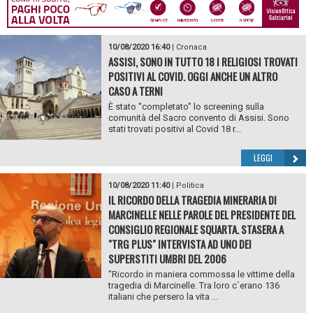
10/08/2020 16:40
|
Cronaca
ASSISI, SONO IN TUTTO 18 I RELIGIOSI TROVATI
POSITIVI AL COVID. OGGI ANCHE UN ALTRO
CASO A TERNI
È stato "completato" lo screening sulla
comunità del Sacro convento di Assisi. Sono
stati trovati positivi al Covid 18 r...
LEGGI
10/08/2020 11:40
|
Politica
IL RICORDO DELLA TRAGEDIA MINERARIA DI
MARCINELLE NELLE PAROLE DEL PRESIDENTE DEL
CONSIGLIO REGIONALE SQUARTA. STASERA A
"TRG PLUS" INTERVISTA AD UNO DEI
SUPERSTITI UMBRI DEL 2006
"Ricordo in maniera commossa le vittime della
tragedia di Marcinelle. Tra loro c`erano 136
italiani che persero la vita ...