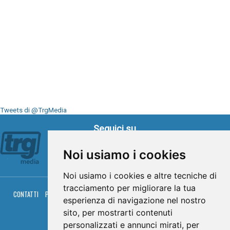
Tweets di @TrgMedia
Seguici su
Noi usiamo i cookies
Noi usiamo i cookies e altre tecniche di
tracciamento per migliorare la tua
CONTATTI
PRIVACY
COOKIES
PALINSESTO
DIRETTA TV
DIRETTA RADIO
esperienza di navigazione nel nostro
RGM HITRADIO
sito, per mostrarti contenuti
© TRG Media 2005-2026
personalizzati e annunci mirati, per