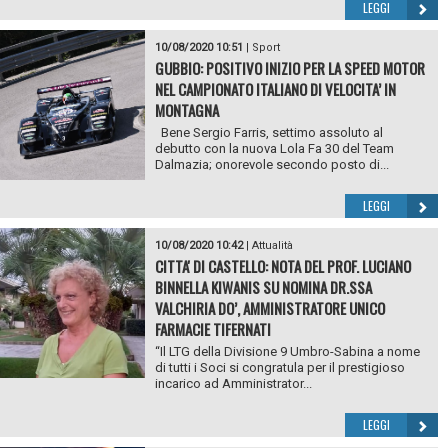
LEGGI
10/08/2020 10:51
|
Sport
GUBBIO: POSITIVO INIZIO PER LA SPEED MOTOR
NEL CAMPIONATO ITALIANO DI VELOCITA’ IN
MONTAGNA
Bene Sergio Farris, settimo assoluto al
debutto con la nuova Lola Fa 30 del Team
Dalmazia; onorevole secondo posto di...
LEGGI
10/08/2020 10:42
|
Attualità
CITTA' DI CASTELLO: NOTA DEL PROF. LUCIANO
BINNELLA KIWANIS SU NOMINA DR.SSA
VALCHIRIA DO’, AMMINISTRATORE UNICO
FARMACIE TIFERNATI
“Il LTG della Divisione 9 Umbro-Sabina a nome
di tutti i Soci si congratula per il prestigioso
incarico ad Amministrator...
LEGGI