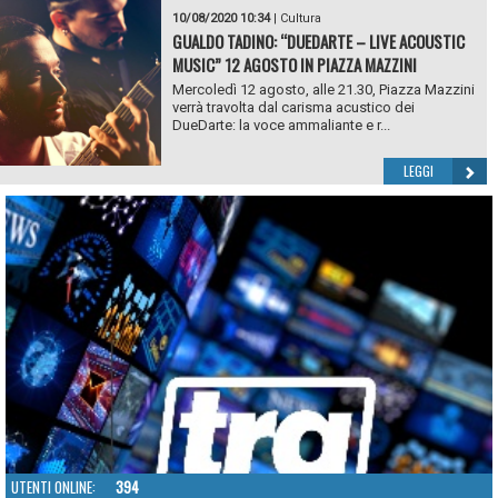
10/08/2020 10:34
|
Cultura
GUALDO TADINO: “DUEDARTE – LIVE ACOUSTIC
MUSIC” 12 AGOSTO IN PIAZZA MAZZINI
Mercoledì 12 agosto, alle 21.30, Piazza Mazzini
verrà travolta dal carisma acustico dei
DueDarte: la voce ammaliante e r...
LEGGI
UTENTI ONLINE:
394