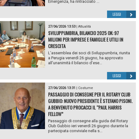
Emergenza, ha rintracciato ...
LEGGI
27/06/2026 13:53
|
Attualità
SVILUPPUMBRIA, BILANCIO 2025 OK: 97
MILIONI PER IMPRESE E FAMIGLIE E UTILI IN
CRESCITA
L’assemblea dei soci di Sviluppumbria, riunita
a Perugia venerdì 26 giugno, ha approvato
all’unanimità il bilancio d’ese...
LEGGI
27/06/2026 13:31
|
Costume
PASSAGGIO DI CONSEGNE PER IL ROTARY CLUB
GUBBIO: NUOVO PRESIDENTE È STEFANO PISONI.
A BENVENUTO PROCACCI IL “PAUL HARRIS
FELLOW”
Passaggio di consegne alla guida del Rotary
Club Gubbio ieri venerdì 26 giugno durante la
partecipata conviviale nella s...