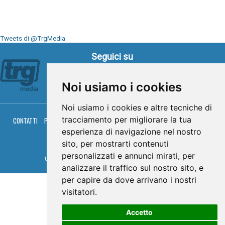
Tweets di @TrgMedia
Seguici su
Noi usiamo i cookies
Noi usiamo i cookies e altre tecniche di
tracciamento per migliorare la tua
CONTATTI
PRIVACY
COOKIES
PALINSESTO
DIRETTA TV
DIRETTA RADIO
RGM HITRADIO
esperienza di navigazione nel nostro
sito, per mostrarti contenuti
© TRG Media 2005-2026
personalizzati e annunci mirati, per
Umbria Televisioni s.r.l. - P.I.00496230541 -
www.trgmedia.it
- Powered by
FFZ
analizzare il traffico sul nostro sito, e
per capire da dove arrivano i nostri
visitatori.
Accetto