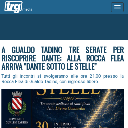
Toggl
naviga
A GUALDO TADINO TRE SERATE PER
RISCOPRIRE DANTE: ALLA ROCCA FLEA
ARRIVA "DANTE SOTTO LE STELLE"
Tutti gli incontri si svolgeranno alle ore 21.00 presso la
Rocca Flea di Gualdo Tadino, con ingresso libero.