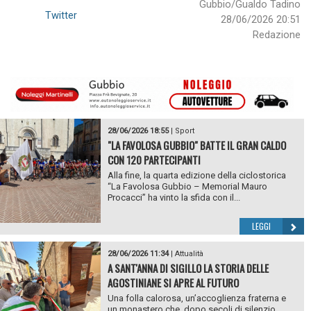
Gubbio/Gualdo Tadino
Twitter
28/06/2026 20:51
Redazione
28/06/2026 18:55
|
Sport
"LA FAVOLOSA GUBBIO" BATTE IL GRAN CALDO
CON 120 PARTECIPANTI
Alla fine, la quarta edizione della ciclostorica
“La Favolosa Gubbio – Memorial Mauro
Procacci” ha vinto la sfida con il...
LEGGI
28/06/2026 11:34
|
Attualità
A SANT'ANNA DI SIGILLO LA STORIA DELLE
AGOSTINIANE SI APRE AL FUTURO
Una folla calorosa, un’accoglienza fraterna e
un monastero che, dopo secoli di silenzio