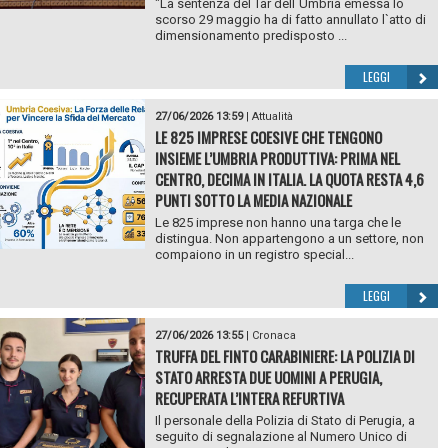
"La sentenza del Tar dell`Umbria emessa lo
scorso 29 maggio ha di fatto annullato l`atto di
dimensionamento predisposto ...
LEGGI
27/06/2026 13:59
|
Attualità
LE 825 IMPRESE COESIVE CHE TENGONO
INSIEME L’UMBRIA PRODUTTIVA: PRIMA NEL
CENTRO, DECIMA IN ITALIA. LA QUOTA RESTA 4,6
PUNTI SOTTO LA MEDIA NAZIONALE
Le 825 imprese non hanno una targa che le
distingua. Non appartengono a un settore, non
compaiono in un registro special...
LEGGI
27/06/2026 13:55
|
Cronaca
TRUFFA DEL FINTO CARABINIERE: LA POLIZIA DI
STATO ARRESTA DUE UOMINI A PERUGIA,
RECUPERATA L’INTERA REFURTIVA
Il personale della Polizia di Stato di Perugia, a
seguito di segnalazione al Numero Unico di