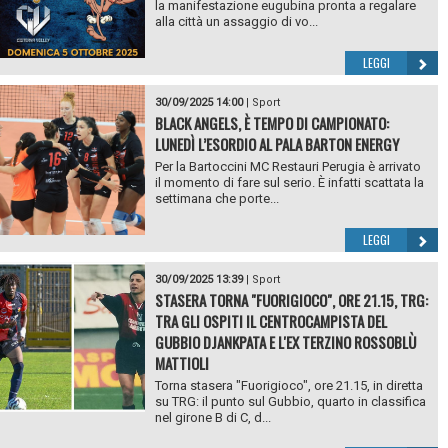
la manifestazione eugubina pronta a regalare
alla città un assaggio di vo...
LEGGI
30/09/2025 14:00
|
Sport
BLACK ANGELS, È TEMPO DI CAMPIONATO:
LUNEDÌ L’ESORDIO AL PALA BARTON ENERGY
Per la Bartoccini MC Restauri Perugia è arrivato
il momento di fare sul serio. È infatti scattata la
settimana che porte...
LEGGI
30/09/2025 13:39
|
Sport
STASERA TORNA "FUORIGIOCO", ORE 21.15, TRG:
TRA GLI OSPITI IL CENTROCAMPISTA DEL
GUBBIO DJANKPATA E L'EX TERZINO ROSSOBLÙ
MATTIOLI
Torna stasera "Fuorigioco", ore 21.15, in diretta
su TRG: il punto sul Gubbio, quarto in classifica
nel girone B di C, d...