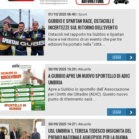
01/10/2025 06:40
|
Sport
GUBBIO E SPARTAN RACE, OSTACOLI E
INCERTEZZE SUL RITORNO DELL'EVENTO
Ostacoli nel rapporto tra Gubbio e Spartan
Race e nel ritorno di un evento che per tre
edizioni ha portato nella "città ...
LEGGI
30/09/2025 16:29
|
Attualità
A GUBBIO APRE UN NUOVO SPORTELLO DI ADIC
UMBRIA
Apre a Gubbio lo sportello dell`Associazione
per i Diritti dei Cittadini (ADIC). Questo nuovo
punto di riferimento sarà ...
LEGGI
30/09/2025 14:27
|
Attualità
USL UMBRIA 1, TERESA TEDESCO INSIGNITA DEL
PREMIO NAZIONALE ASKLEPIOS PER LA BUONA