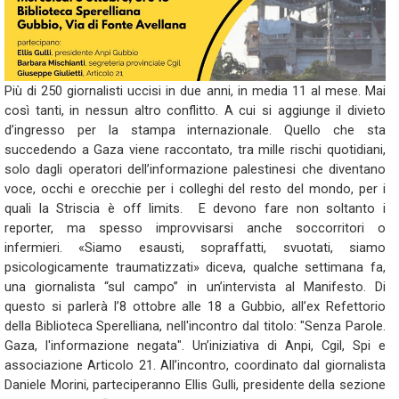
Più di 250 giornalisti uccisi in due anni, in media 11 al mese. Mai
così tanti, in nessun altro conflitto. A cui si aggiunge il divieto
d’ingresso per la stampa internazionale. Quello che sta
succedendo a Gaza viene raccontato, tra mille rischi quotidiani,
solo dagli operatori dell’informazione palestinesi che diventano
voce, occhi e orecchie per i colleghi del resto del mondo, per i
quali la Striscia è off limits. E devono fare non soltanto i
reporter, ma spesso improvvisarsi anche soccorritori o
infermieri. «Siamo esausti, sopraffatti, svuotati, siamo
psicologicamente traumatizzati» diceva, qualche settimana fa,
una giornalista “sul campo” in un’intervista al Manifesto. Di
questo si parlerà l’8 ottobre alle 18 a Gubbio, all’ex Refettorio
della Biblioteca Sperelliana, nell'incontro dal titolo: "Senza Parole.
Gaza, l'informazione negata". Un’iniziativa di Anpi, Cgil, Spi e
associazione Articolo 21. All’incontro, coordinato dal giornalista
Daniele Morini, parteciperanno Ellis Gulli, presidente della sezione