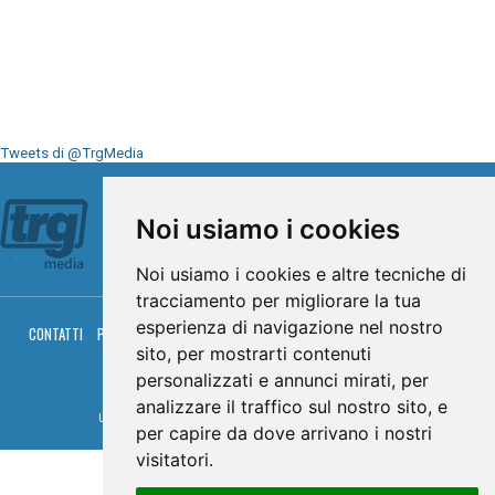
Tweets di @TrgMedia
Seguici su
Noi usiamo i cookies
Noi usiamo i cookies e altre tecniche di
tracciamento per migliorare la tua
esperienza di navigazione nel nostro
CONTATTI
PRIVACY
COOKIES
PALINSESTO
DIRETTA TV
DIRETTA RADIO
RGM HITRADIO
sito, per mostrarti contenuti
personalizzati e annunci mirati, per
© TRG Media 2005-2026
analizzare il traffico sul nostro sito, e
Umbria Televisioni s.r.l. - P.I.00496230541 -
www.trgmedia.it
- Powered by
FFZ
per capire da dove arrivano i nostri
visitatori.