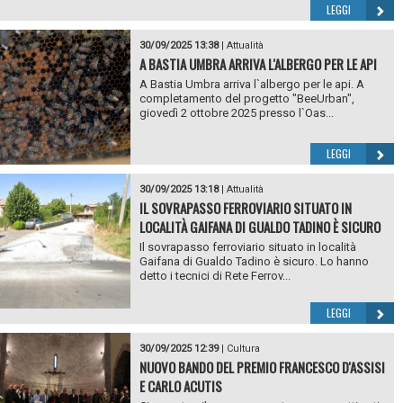
LEGGI
30/09/2025 13:38
|
Attualità
A BASTIA UMBRA ARRIVA L'ALBERGO PER LE API
A Bastia Umbra arriva l`albergo per le api. A
completamento del progetto "BeeUrban",
giovedì 2 ottobre 2025 presso l`Oas...
LEGGI
30/09/2025 13:18
|
Attualità
IL SOVRAPASSO FERROVIARIO SITUATO IN
LOCALITÀ GAIFANA DI GUALDO TADINO È SICURO
Il sovrapasso ferroviario situato in località
Gaifana di Gualdo Tadino è sicuro. Lo hanno
detto i tecnici di Rete Ferrov...
LEGGI
30/09/2025 12:39
|
Cultura
NUOVO BANDO DEL PREMIO FRANCESCO D'ASSISI
E CARLO ACUTIS