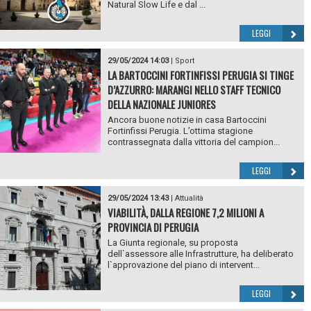
Natural Slow Life e dal ...
LEGGI
29/05/2024 14:03
|
Sport
LA BARTOCCINI FORTINFISSI PERUGIA SI TINGE
D’AZZURRO: MARANGI NELLO STAFF TECNICO
DELLA NAZIONALE JUNIORES
Ancora buone notizie in casa Bartoccini
Fortinfissi Perugia. L’ottima stagione
contrassegnata dalla vittoria del campion...
LEGGI
29/05/2024 13:43
|
Attualità
VIABILITÀ, DALLA REGIONE 7,2 MILIONI A
PROVINCIA DI PERUGIA
La Giunta regionale, su proposta
dell`assessore alle Infrastrutture, ha deliberato
l`approvazione del piano di intervent...
LEGGI