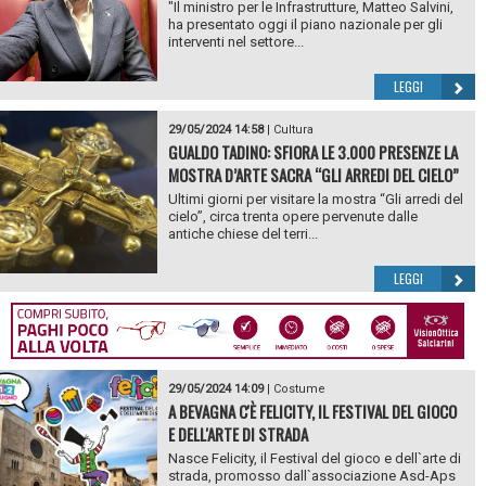
"Il ministro per le Infrastrutture, Matteo Salvini,
ha presentato oggi il piano nazionale per gli
interventi nel settore...
LEGGI
29/05/2024 14:58
|
Cultura
GUALDO TADINO: SFIORA LE 3.000 PRESENZE LA
MOSTRA D’ARTE SACRA “GLI ARREDI DEL CIELO”
Ultimi giorni per visitare la mostra “Gli arredi del
cielo”, circa trenta opere pervenute dalle
antiche chiese del terri...
LEGGI
29/05/2024 14:09
|
Costume
A BEVAGNA C'È FELICITY, IL FESTIVAL DEL GIOCO
E DELL'ARTE DI STRADA
Nasce Felicity, il Festival del gioco e dell`arte di
strada, promosso dall`associazione Asd-Aps