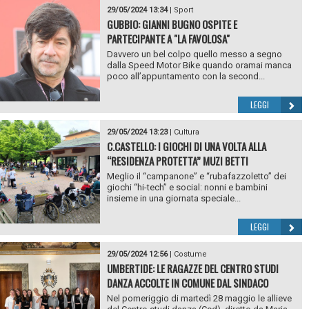
29/05/2024 13:34
|
Sport
GUBBIO: GIANNI BUGNO OSPITE E
PARTECIPANTE A "LA FAVOLOSA"
Davvero un bel colpo quello messo a segno
dalla Speed Motor Bike quando oramai manca
poco all’appuntamento con la second...
LEGGI
29/05/2024 13:23
|
Cultura
C.CASTELLO: I GIOCHI DI UNA VOLTA ALLA
“RESIDENZA PROTETTA” MUZI BETTI
Meglio il “campanone” e “rubafazzoletto” dei
giochi “hi-tech” e social: nonni e bambini
insieme in una giornata speciale...
LEGGI
29/05/2024 12:56
|
Costume
UMBERTIDE: LE RAGAZZE DEL CENTRO STUDI
DANZA ACCOLTE IN COMUNE DAL SINDACO
Nel pomeriggio di martedì 28 maggio le allieve