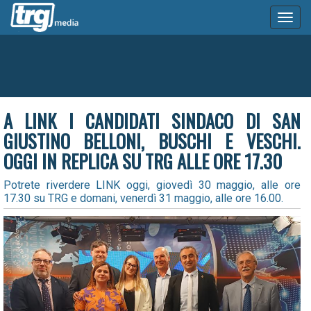
Toggl
naviga
A LINK I CANDIDATI SINDACO DI SAN
GIUSTINO BELLONI, BUSCHI E VESCHI.
OGGI IN REPLICA SU TRG ALLE ORE 17.30
Potrete riverdere LINK oggi, giovedì 30 maggio, alle ore
17.30 su TRG e domani, venerdì 31 maggio, alle ore 16.00.