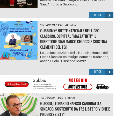
mostra che verrà inaugurata nella Taverna di
Sant’Antonio a Gubbio, i...
LEGGI
10/04/2024 11:43
|
Attualità
GUBBIO: X^ NOTTE NAZIONALE DEL LICEO
CLASSICO, OSPITI AL “MAZZATINTI” IL
DIRETTORE GIAN MARCO CHIOCCI E CRISTINA
CLEMENTI DEL TG1
La decima edizione della Notte Nazionale del
Liceo Classico coinvolge, come da tradizione,
anche il Polo “Giuseppe Mazza...
LEGGI
10/04/2024 11:30
|
Politica
GUBBIO, LEONARDO NAFISSI CANDIDATO A
SINDACO. SOSTENUTO DA TRE LISTE "CIVICHE E
PROGRESSISTE"