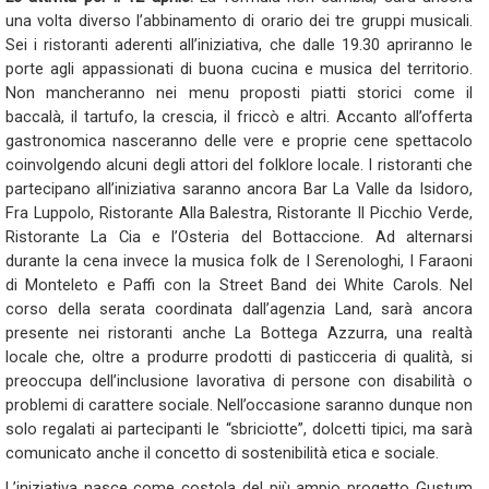
una volta diverso l’abbinamento di orario dei tre gruppi musicali.
Sei i ristoranti aderenti all’iniziativa, che dalle 19.30 apriranno le
porte agli appassionati di buona cucina e musica del territorio.
Non mancheranno nei menu proposti piatti storici come il
baccalà, il tartufo, la crescia, il friccò e altri. Accanto all’offerta
gastronomica nasceranno delle vere e proprie cene spettacolo
coinvolgendo alcuni degli attori del folklore locale. I ristoranti che
partecipano all’iniziativa saranno ancora Bar La Valle da Isidoro,
Fra Luppolo, Ristorante Alla Balestra, Ristorante Il Picchio Verde,
Ristorante La Cia e l’Osteria del Bottaccione. Ad alternarsi
durante la cena invece la musica folk de I Serenologhi, I Faraoni
di Monteleto e Paffi con la Street Band dei White Carols. Nel
corso della serata coordinata dall’agenzia Land, sarà ancora
presente nei ristoranti anche La Bottega Azzurra, una realtà
locale che, oltre a produrre prodotti di pasticceria di qualità, si
preoccupa dell’inclusione lavorativa di persone con disabilità o
problemi di carattere sociale. Nell’occasione saranno dunque non
solo regalati ai partecipanti le “sbriciotte”, dolcetti tipici, ma sarà
comunicato anche il concetto di sostenibilità etica e sociale.
L’iniziativa nasce come costola del più ampio progetto Gustum