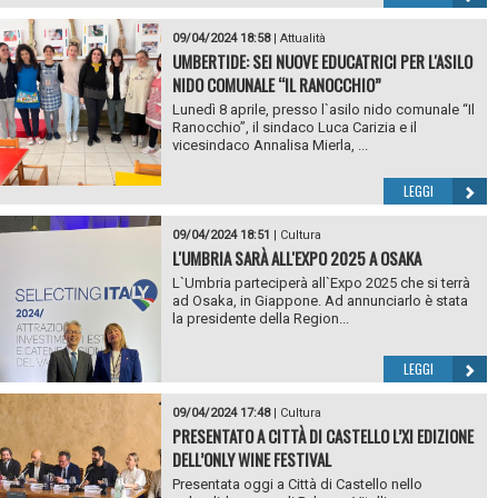
09/04/2024 18:58
|
Attualità
UMBERTIDE: SEI NUOVE EDUCATRICI PER L'ASILO
NIDO COMUNALE “IL RANOCCHIO”
Lunedì 8 aprile, presso l`asilo nido comunale “Il
Ranocchio”, il sindaco Luca Carizia e il
vicesindaco Annalisa Mierla, ...
LEGGI
09/04/2024 18:51
|
Cultura
L'UMBRIA SARÀ ALL'EXPO 2025 A OSAKA
L`Umbria parteciperà all`Expo 2025 che si terrà
ad Osaka, in Giappone. Ad annunciarlo è stata
la presidente della Region...
LEGGI
09/04/2024 17:48
|
Cultura
PRESENTATO A CITTÀ DI CASTELLO L’XI EDIZIONE
DELL’ONLY WINE FESTIVAL
Presentata oggi a Città di Castello nello