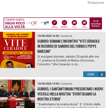
Redazione
19/04/2024 16:30
|
Costume
GUBBIO: DOMANI L'INCONTRO "VITE CERAIOLE:
IN RICORDO DI SANDRO DEL FORNO E PEPPE
MARZANI"
Si svolgerà domani, sabato 20 aprile alle ore
17, presso la Società di Mutuo Soccorso,
l`incontro "Vite Ceraiole: in ric...
LEGGI
10/04/2024 14:04
|
Costume
GUBBIO, I SANTANTONIARI PRESENTANO I NUOVI
VESSILLI NELLA MOSTRA "SVENTOLIAMO LA
NOSTRA STORIA"
"Sventoliamo la nostra storia”. E` il titolo della