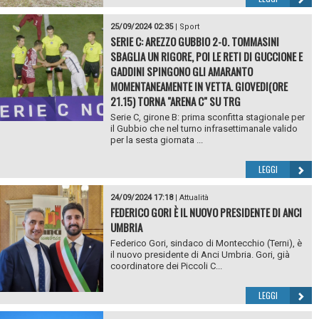
25/09/2024 02:35
|
Sport
SERIE C: AREZZO GUBBIO 2-0. TOMMASINI
SBAGLIA UN RIGORE, POI LE RETI DI GUCCIONE E
GADDINI SPINGONO GLI AMARANTO
MOMENTANEAMENTE IN VETTA. GIOVEDI(ORE
21.15) TORNA "ARENA C" SU TRG
Serie C, girone B: prima sconfitta stagionale per
il Gubbio che nel turno infrasettimanale valido
per la sesta giornata ...
LEGGI
24/09/2024 17:18
|
Attualità
FEDERICO GORI È IL NUOVO PRESIDENTE DI ANCI
UMBRIA
Federico Gori, sindaco di Montecchio (Terni), è
il nuovo presidente di Anci Umbria. Gori, già
coordinatore dei Piccoli C...
LEGGI