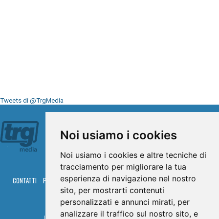
Tweets di @TrgMedia
Seguici su
Noi usiamo i cookies
Noi usiamo i cookies e altre tecniche di
tracciamento per migliorare la tua
esperienza di navigazione nel nostro
CONTATTI
PRIVACY
COOKIES
PALINSESTO
DIRETTA TV
DIRETTA RADIO
RGM HITRADIO
sito, per mostrarti contenuti
personalizzati e annunci mirati, per
© TRG Media 2005-2026
analizzare il traffico sul nostro sito, e
Umbria Televisioni s.r.l. - P.I.00496230541 -
www.trgmedia.it
- Powered by
FFZ