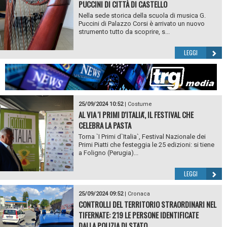
PUCCINI DI CITTÀ DI CASTELLO
Nella sede storica della scuola di musica G.
Puccini di Palazzo Corsi è arrivato un nuovo
strumento tutto da scoprire, s...
LEGGI
25/09/2024 10:52
|
Costume
AL VIA 'I PRIMI D'ITALIA', IL FESTIVAL CHE
CELEBRA LA PASTA
Torna `I Primi d`Italia`, Festival Nazionale dei
Primi Piatti che festeggia le 25 edizioni: si tiene
a Foligno (Perugia)...
LEGGI
25/09/2024 09:52
|
Cronaca
CONTROLLI DEL TERRITORIO STRAORDINARI NEL
TIFERNATE: 219 LE PERSONE IDENTIFICATE
DALLA POLIZIA DI STATO