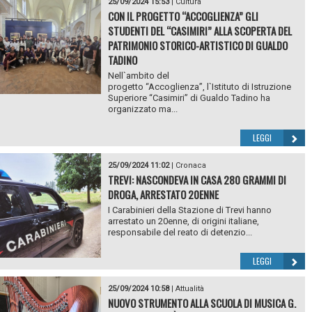
25/09/2024 15:53
|
Cultura
CON IL PROGETTO “ACCOGLIENZA” GLI
STUDENTI DEL “CASIMIRI” ALLA SCOPERTA DEL
PATRIMONIO STORICO-ARTISTICO DI GUALDO
TADINO
Nell`ambito del
progetto “Accoglienza”, l`Istituto di Istruzione
Superiore “Casimiri” di Gualdo Tadino ha
organizzato ma...
LEGGI
25/09/2024 11:02
|
Cronaca
TREVI: NASCONDEVA IN CASA 280 GRAMMI DI
DROGA, ARRESTATO 20ENNE
I Carabinieri della Stazione di Trevi hanno
arrestato un 20enne, di origini italiane,
responsabile del reato di detenzio...
LEGGI
25/09/2024 10:58
|
Attualità
NUOVO STRUMENTO ALLA SCUOLA DI MUSICA G.