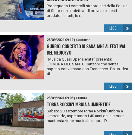
Proseguono i controlli straordinari della Polizia
di Stato con l’obiettivo di prevenire i reati
predatori, i furti, le r...
LEGGI
25/09/2024 09:19
|
Costume
GUBBIO: CONCERTO DI SARA JANE AL FESTIVAL
DEL MEDIOEVO
"Musica Quasi Spensierata” presenta:
L’OMBRA DEL SANTO Canzoni che senza
saperlo conversano con Francesco. Da un’idea
di...
LEGGI
25/09/2024 09:03
|
Cultura
TORNA ROCKIN'UMBRIA A UMBERTIDE
Sabato 28 settembre torna Rockin`Umbria a
Umbertide, aspettando i 40 anni della storica
manifestazione musicale umbra. D...
LEGGI