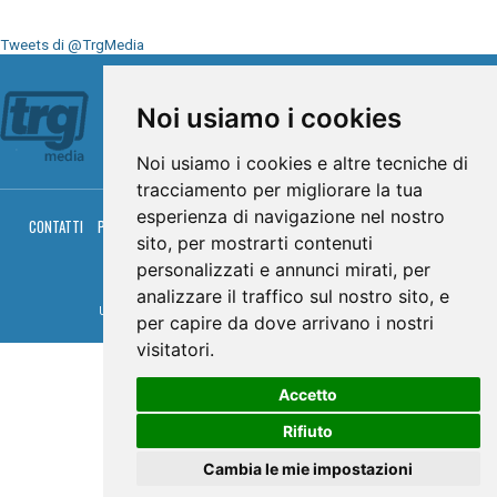
Tweets di @TrgMedia
Seguici su
Noi usiamo i cookies
Noi usiamo i cookies e altre tecniche di
tracciamento per migliorare la tua
esperienza di navigazione nel nostro
CONTATTI
PRIVACY
COOKIES
PALINSESTO
DIRETTA TV
DIRETTA RADIO
sito, per mostrarti contenuti
RGM HITRADIO
personalizzati e annunci mirati, per
© TRG Media 2005-2026
analizzare il traffico sul nostro sito, e
Umbria Televisioni s.r.l. - P.I.00496230541 -
www.trgmedia.it
- Powered by
FFZ
per capire da dove arrivano i nostri
visitatori.
Accetto
Rifiuto
Cambia le mie impostazioni