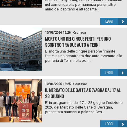
nel comunicare la permanenza per un altro
anno del capitano e attaccante...
LEGGI
10/06/2026 16:26
|
Cronaca
MORTO UNO DEI CINQUE FERITI PER UNO
SCONTRO TRA DUE AUTO A TERNI
E` morta una delle cinque persone rimaste
ferite in uno scontro tra due auto avvenuto alla
periferia di Terni, nella zon...
LEGGI
10/06/2026 16:25
|
Costume
IL MERCATO DELLE GAITE A BEVAGNA DAL 17 AL
28 GIUGNO
E` in programma dal 17 al 28 giugno l`edizione
2026 del Mercato delle Gaite di Bevagna,
presentata stamani a palazzo Ces...
LEGGI