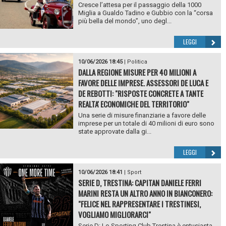
Cresce l’attesa per il passaggio della 1000
Miglia a Gualdo Tadino e Gubbio con la “corsa
più bella del mondo”, uno degl...
LEGGI
10/06/2026 18:45
|
Politica
DALLA REGIONE MISURE PER 40 MILIONI A
FAVORE DELLE IMPRESE. ASSESSORI DE LUCA E
DE REBOTTI: "RISPOSTE CONCRETE A TANTE
REALTA' ECONOMICHE DEL TERRITORIO"
Una serie di misure finanziarie a favore delle
imprese per un totale di 40 milioni di euro sono
state approvate dalla gi...
LEGGI
10/06/2026 18:41
|
Sport
SERIE D, TRESTINA: CAPITAN DANIELE FERRI
MARINI RESTA UN ALTRO ANNO IN BIANCONERO:
"FELICE NEL RAPPRESENTARE I TRESTINESI,
VOGLIAMO MIGLIORARCI"
Serie D: Lo Sporting Club Trestina è entusiasta