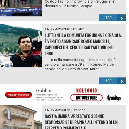
Gualdo Tadino, in provincia di Perugia, si e’
disputato il 51esimo Campio...
LEGGI
11/06/2026 09:48
|
Attualità
LUTTO NELLA COMUNITÀ EUGUBINA E CERAIOLA:
È VENUTO A MANCARE ROMEO MARCELLI,
CAPODIECI DEL CERO DI SANT'ANTONIO NEL
1980
Lutto nella comunità eugubina e ceraiola: è
venuto a mancare a 79 anni Romeo Marcelli,
capodieci del Cero di Sant`Antoni...
LEGGI
11/06/2026 08:38
|
Cronaca
BASTIA UMBRA: ARRESTATO 30ENNE
RESPONSABILE DI RAPINA ALL’INTERNO DI UN
ESERCIZIO COMMERCIALE