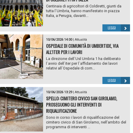
Centinaia di agricoltori di Coldiretti, giunti da
tutta l`Umbria, hanno manifestato in piazza
Italia, a Perugia, davanti...
LEGGI
10/06/2026 14:00
|
Attualità
OSPEDALE DI COMUNITÀ DI UMBERTIDE, VIA
ALL'ITER PER I LAVORI
La direzione dell`Usl Umbria 1 ha deliberato
l`avvio dell`iter per l`affidamento dei lavori
relativi all`Ospedale di com...
LEGGI
10/06/2026 13:29
|
Attualità
SPELLO: CIMITERO CIVICO SAN GIROLAMO,
PROSEGUONO GLI INTERVENTI DI
RIQUALIFICAZIONE
Sono in corso i lavori di riqualificazione del
cimitero civico di San Girolamo, nell’ambito del
programma di interventi ...