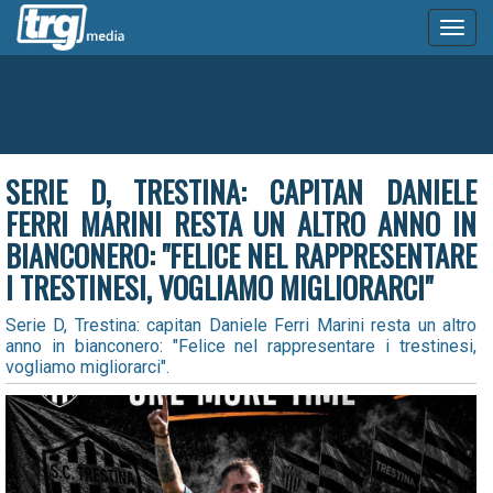
Toggl
naviga
SERIE D, TRESTINA: CAPITAN DANIELE
FERRI MARINI RESTA UN ALTRO ANNO IN
BIANCONERO: "FELICE NEL RAPPRESENTARE
I TRESTINESI, VOGLIAMO MIGLIORARCI"
Serie D, Trestina: capitan Daniele Ferri Marini resta un altro
anno in bianconero: "Felice nel rappresentare i trestinesi,
vogliamo migliorarci".