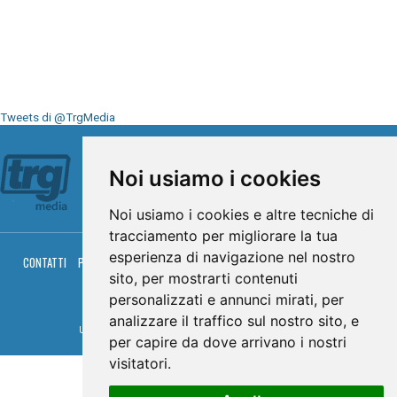
Tweets di @TrgMedia
Seguici su
Noi usiamo i cookies
Noi usiamo i cookies e altre tecniche di
tracciamento per migliorare la tua
esperienza di navigazione nel nostro
CONTATTI
PRIVACY
COOKIES
PALINSESTO
DIRETTA TV
DIRETTA RADIO
RGM HITRADIO
sito, per mostrarti contenuti
personalizzati e annunci mirati, per
© TRG Media 2005-2026
analizzare il traffico sul nostro sito, e
Umbria Televisioni s.r.l. - P.I.00496230541 -
www.trgmedia.it
- Powered by
FFZ
per capire da dove arrivano i nostri
visitatori.