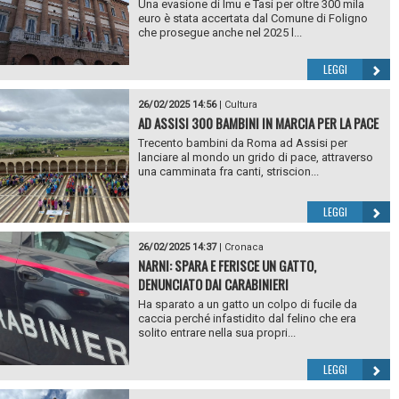
Una evasione di Imu e Tasi per oltre 300 mila
euro è stata accertata dal Comune di Foligno
che prosegue anche nel 2025 l...
LEGGI
26/02/2025 14:56
|
Cultura
AD ASSISI 300 BAMBINI IN MARCIA PER LA PACE
Trecento bambini da Roma ad Assisi per
lanciare al mondo un grido di pace, attraverso
una camminata fra canti, striscion...
LEGGI
26/02/2025 14:37
|
Cronaca
NARNI: SPARA E FERISCE UN GATTO,
DENUNCIATO DAI CARABINIERI
Ha sparato a un gatto un colpo di fucile da
caccia perché infastidito dal felino che era
solito entrare nella sua propri...
LEGGI