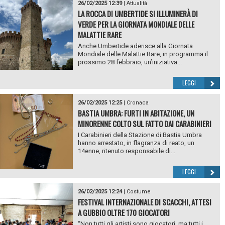
26/02/2025 12:39
|
Attualità
LA ROCCA DI UMBERTIDE SI ILLUMINERÀ DI
VERDE PER LA GIORNATA MONDIALE DELLE
MALATTIE RARE
Anche Umbertide aderisce alla Giornata
Mondiale delle Malattie Rare, in programma il
prossimo 28 febbraio, un’iniziativa...
LEGGI
26/02/2025 12:25
|
Cronaca
BASTIA UMBRA: FURTI IN ABITAZIONE, UN
MINORENNE COLTO SUL FATTO DAI CARABINIERI
I Carabinieri della Stazione di Bastia Umbra
hanno arrestato, in flagranza di reato, un
14enne, ritenuto responsabile di...
LEGGI
26/02/2025 12:24
|
Costume
FESTIVAL INTERNAZIONALE DI SCACCHI, ATTESI
A GUBBIO OLTRE 170 GIOCATORI
“Non tutti gli artisti sono giocatori, ma tutti i