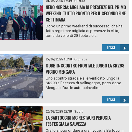
01/03/2025 13:49
|
Cultura
NERO NORCIA: MIGLIAIA DI PRESENZE NEL PRIMO
WEEKEND. TUTTO PRONTO PER IL SECONDO FINE
SETTIMANA
Dopo un primo weekend di successo, che ha
fatto registrare migliaia di presenze in città,
torna da venerdì 28 febbraio a...
LEGGI
27/02/2025 10:18
|
Cronaca
GUBBIO: SCONTRO FRONTALE LUNGO LA SR298
VICINO MENGARA
Uno scontro stradale si è verificato lungo la
SR298 all`altezza di Vallingegno, poco dopo
Mengara. Due le auto coinvolte...
LEGGI
26/02/2025 22:38
|
Sport
LA BARTOCCINI MC RESTAURI PERUGIA
FESTEGGIA LA SALVEZZA
Ora lo si può gridare a gran voce: la Bartoccini