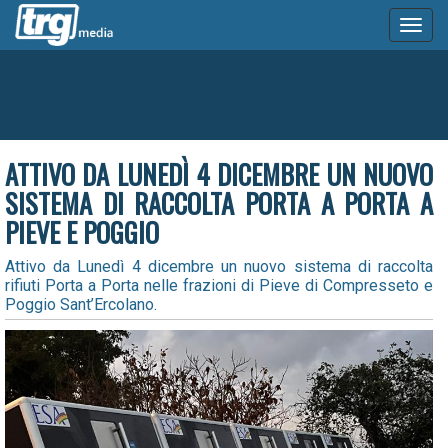
Toggl
naviga
ATTIVO DA LUNEDÌ 4 DICEMBRE UN NUOVO
SISTEMA DI RACCOLTA PORTA A PORTA A
PIEVE E POGGIO
Attivo da Lunedì 4 dicembre un nuovo sistema di raccolta
rifiuti Porta a Porta nelle frazioni di Pieve di Compresseto e
Poggio Sant’Ercolano.