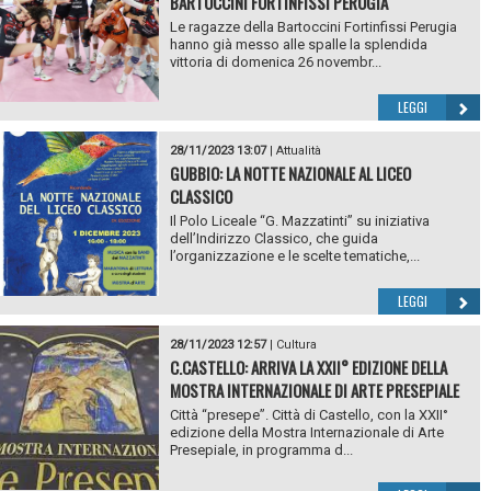
BARTOCCINI FORTINFISSI PERUGIA
Le ragazze della Bartoccini Fortinfissi Perugia
hanno già messo alle spalle la splendida
vittoria di domenica 26 novembr...
LEGGI
28/11/2023 13:07
|
Attualità
GUBBIO: LA NOTTE NAZIONALE AL LICEO
CLASSICO
Il Polo Liceale “G. Mazzatinti” su iniziativa
dell’Indirizzo Classico, che guida
l’organizzazione e le scelte tematiche,...
LEGGI
28/11/2023 12:57
|
Cultura
C.CASTELLO: ARRIVA LA XXII° EDIZIONE DELLA
MOSTRA INTERNAZIONALE DI ARTE PRESEPIALE
Città “presepe”. Città di Castello, con la XXII°
edizione della Mostra Internazionale di Arte
Presepiale, in programma d...