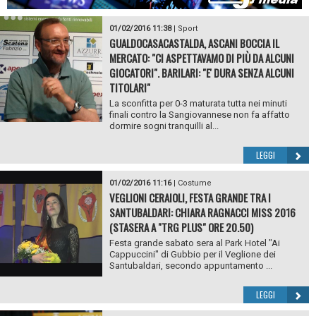
01/02/2016 11:38
|
Sport
GUALDOCASACASTALDA, ASCANI BOCCIA IL
MERCATO: "CI ASPETTAVAMO DI PIÙ DA ALCUNI
GIOCATORI". BARILARI: "E' DURA SENZA ALCUNI
TITOLARI"
La sconfitta per 0-3 maturata tutta nei minuti
finali contro la Sangiovannese non fa affatto
dormire sogni tranquilli al...
LEGGI
01/02/2016 11:16
|
Costume
VEGLIONI CERAIOLI, FESTA GRANDE TRA I
SANTUBALDARI: CHIARA RAGNACCI MISS 2016
(STASERA A "TRG PLUS" ORE 20.50)
Festa grande sabato sera al Park Hotel "Ai
Cappuccini" di Gubbio per il Veglione dei
Santubaldari, secondo appuntamento ...
LEGGI