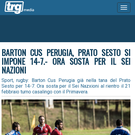
Toggl
naviga
BARTON CUS PERUGIA, PRATO SESTO SI
IMPONE 14-7.- ORA SOSTA PER IL SEI
NAZIONI
Sport, rugby: Barton Cus Perugia già nella tana del Prato
Sesto per 14-7. Ora sosta per il Sei Nazxioni al rientro il 21
febbraio turno casalingo con il Primavera.