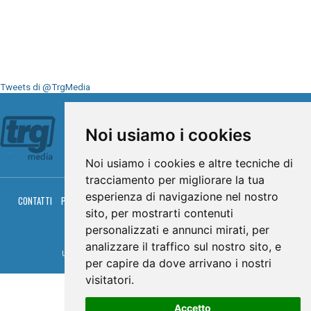
Tweets di @TrgMedia
Seguici su
Noi usiamo i cookies
Noi usiamo i cookies e altre tecniche di
tracciamento per migliorare la tua
esperienza di navigazione nel nostro
CONTATTI
PRIVACY
COOKIES
PALINSESTO
DIRETTA TV
DIRETTA RADIO
RGM HITRADIO
sito, per mostrarti contenuti
personalizzati e annunci mirati, per
© TRG Media 2005-2026
analizzare il traffico sul nostro sito, e
Umbria Televisioni s.r.l. - P.I.00496230541 -
www.trgmedia.it
- Powered by
FFZ
per capire da dove arrivano i nostri
visitatori.
Accetto