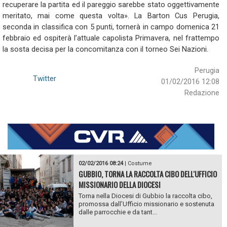
recuperare la partita ed il pareggio sarebbe stato oggettivamente
meritato, mai come questa volta». La Barton Cus Perugia,
seconda in classifica con 5 punti, tornerà in campo domenica 21
febbraio ed ospiterà l’attuale capolista Primavera, nel frattempo
la sosta decisa per la concomitanza con il torneo Sei Nazioni.
Perugia
Twitter
01/02/2016 12:08
Redazione
02/02/2016 08:24
|
Costume
GUBBIO, TORNA LA RACCOLTA CIBO DELL'UFFICIO
MISSIONARIO DELLA DIOCESI
Torna nella Diocesi di Gubbio la raccolta cibo,
promossa dall’Ufficio missionario e sostenuta
dalle parrocchie e da tant...