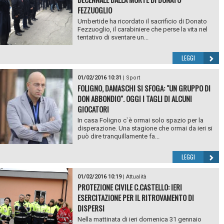
FEZZUOGLIO
Umbertide ha ricordato il sacrificio di Donato
Fezzuoglio, il carabiniere che perse la vita nel
tentativo di sventare un...
LEGGI
01/02/2016 10:31
|
Sport
FOLIGNO, DAMASCHI SI SFOGA: "UN GRUPPO DI
DON ABBONDIO". OGGI I TAGLI DI ALCUNI
GIOCATORI
In casa Foligno c`è ormai solo spazio per la
disperazione. Una stagione che ormai da ieri si
può dire tranquillamente fa...
LEGGI
01/02/2016 10:19
|
Attualità
PROTEZIONE CIVILE C.CASTELLO: IERI
ESERCITAZIONE PER IL RITROVAMENTO DI
DISPERSI
Nella mattinata di ieri domenica 31 gennaio