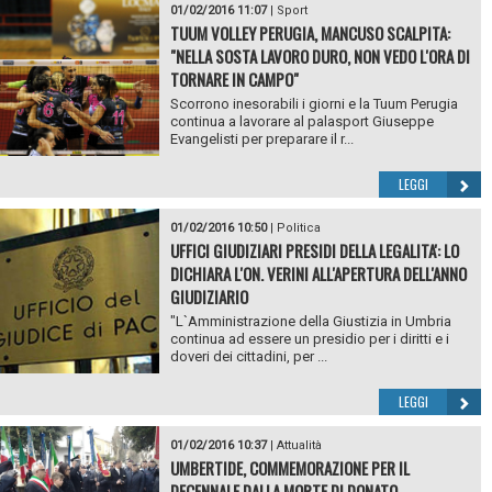
01/02/2016 11:07
|
Sport
TUUM VOLLEY PERUGIA, MANCUSO SCALPITA:
"NELLA SOSTA LAVORO DURO, NON VEDO L'ORA DI
TORNARE IN CAMPO"
Scorrono inesorabili i giorni e la Tuum Perugia
continua a lavorare al palasport Giuseppe
Evangelisti per preparare il r...
LEGGI
01/02/2016 10:50
|
Politica
UFFICI GIUDIZIARI PRESIDI DELLA LEGALITA': LO
DICHIARA L'ON. VERINI ALL'APERTURA DELL'ANNO
GIUDIZIARIO
"L`Amministrazione della Giustizia in Umbria
continua ad essere un presidio per i diritti e i
doveri dei cittadini, per ...
LEGGI
01/02/2016 10:37
|
Attualità
UMBERTIDE, COMMEMORAZIONE PER IL
DECENNALE DALLA MORTE DI DONATO