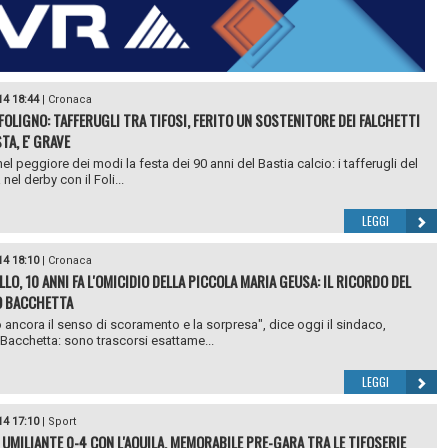
14 18:44
|
Cronaca
FOLIGNO: TAFFERUGLI TRA TIFOSI, FERITO UN SOSTENITORE DEI FALCHETTI
TA, E' GRAVE
 nel peggiore dei modi la festa dei 90 anni del Bastia calcio: i tafferugli del
 nel derby con il Foli...
LEGGI
14 18:10
|
Cronaca
LO, 10 ANNI FA L'OMICIDIO DELLA PICCOLA MARIA GEUSA: IL RICORDO DEL
O BACCHETTA
 ancora il senso di scoramento e la sorpresa", dice oggi il sindaco,
Bacchetta: sono trascorsi esattame...
LEGGI
14 17:10
|
Sport
 UMILIANTE 0-4 CON L'AQUILA. MEMORABILE PRE-GARA TRA LE TIFOSERIE