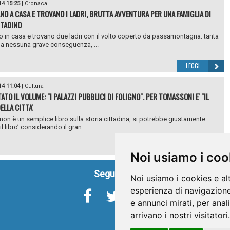
14 15:25
|
Cronaca
NO A CASA E TROVANO I LADRI, BRUTTA AVVENTURA PER UNA FAMIGLIA DI
TADINO
o in casa e trovano due ladri con il volto coperto da passamontagna: tanta
a nessuna grave conseguenza, ...
LEGGI
14 11:04
|
Cultura
TO IL VOLUME: "I PALAZZI PUBBLICI DI FOLIGNO". PER TOMASSONI E' "IL
ELLA CITTA'
non è un semplice libro sulla storia cittadina, si potrebbe giustamente
‘il libro’ considerando il gran...
LEGGI
Noi usiamo i coo
Seguici su
Noi usiamo i cookies e al
esperienza di navigazione
e annunci mirati, per anal
arrivano i nostri visitatori.