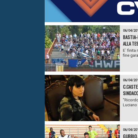
06/04/20
BASTIA-
ALLA TES
E` finita
fine gara
06/04/20
C.CASTEL
SINDAC
"Ricordo
Luciano 
06/04/20
GUBBIO,