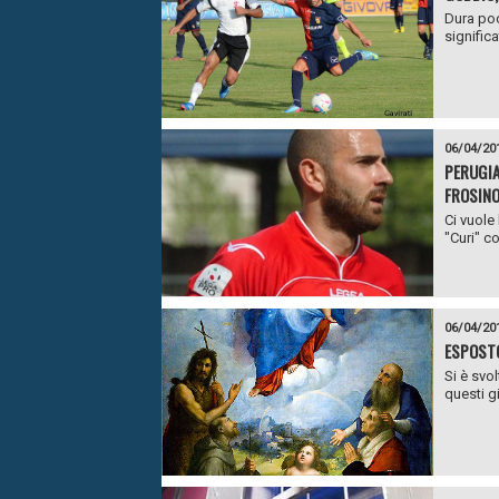
Dura poc
significa
06/04/20
PERUGIA
FROSIN
Ci vuole 
"Curi" co
06/04/20
ESPOSTO
Si è svol
questi gi