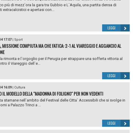
o più di mezz`ora la gara tra Gubbio e L`Aquila, una partita densa di
ti extracalcistici e apertasi con...
LEGGI
14 17:07
|
Sport
, MISSIONE COMPIUTA MA CHE FATICA: 2-1 AL VIAREGGIO E AGGANCIO AL
ONE
la rimonta e l`orgoglio per il Perugia per strappare una sofferta vittoria al
ntro il Viareggio dell`e...
LEGGI
14 16:09
|
Cultura
 IL MODELLO DELLA "MADONNA DI FOLIGNO" PER NON VEDENTI
ta stamane nell`ambito del Festival delle Citta` Accessibili che si svolge in
orni a Palazzo Trinci a ...
LEGGI