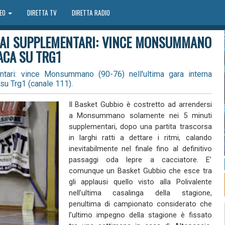
DEO
DIRETTA TV
DIRETTA RADIO
 AI SUPPLEMENTARI: VINCE MONSUMMANO
ACA SU TRG1
tari: vince Monsummano (90-76) nell'ultima gara interna
 su Trg1 (canale 111).
Il Basket Gubbio è costretto ad arrendersi
a Monsummano solamente nei 5 minuti
supplementari, dopo una partita trascorsa
in larghi ratti a dettare i ritmi, calando
inevitabilmente nel finale fino al definitivo
passaggi oda lepre a cacciatore. E’
comunque un Basket Gubbio che esce tra
gli applausi quello visto alla Polivalente
nell’ultima casalinga della stagione,
penultima di campionato considerato che
l’ultimo impegno della stagione è fissato