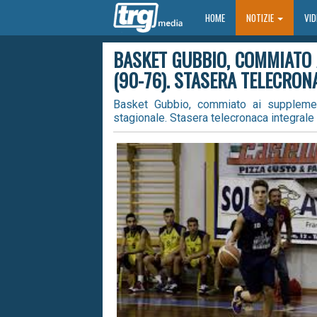
HOME
HOME
NOTIZIE
VI
BASKET GUBBIO, COMMIATO
(90-76). STASERA TELECRON
Basket Gubbio, commiato ai supplemen
stagionale. Stasera telecronaca integrale