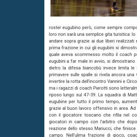
roster eugubino però, come sempre composto
loro non sarà una semplice gita turistica: lo
andare sopra grazie ai due liberi realizzati
prima frazione in cui gli eugubini si dimostr
quale aveva scommesso molto il coach per p
eugubini a far male in avvio, si dimostrano a
dietro la difesa biancobù invece limita l
primavere sulle spalle si rivela ancora una
invertire la rotta dell’incontro Vannini e C
ma i ragazzi di coach Pierotti sono letteral
riposo lungo sul 47-39. La squadra di Mat
eugubine per tutto il primo tempo, aumenta 
grazie al buon lavoro offensivo in area. Ad 
con il giocatore toscano che rifila nel co
giocatori in campo con l’arbitro che dopo
reazione dello stesso Mariucci, che finisce 
campo. Nell’ulima frazione di gioco, coac