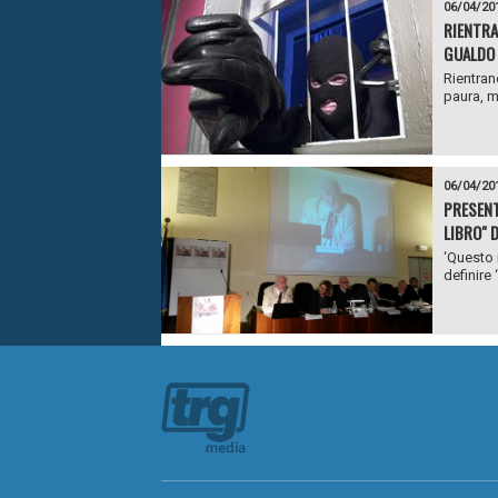
06/04/20
RIENTRA
GUALDO 
Rientran
paura, m
06/04/20
PRESENTA
LIBRO" D
‘Questo 
definire 