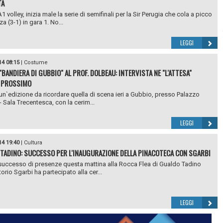
TA
1 volley, inizia male la serie di semifinali per la Sir Perugia che cola a picco
a (3-1) in gara 1. No...
LEGGI
14 08:15
|
Costume
"BANDIERA DI GUBBIO" AL PROF. DOLBEAU: INTERVISTA NE "L'ATTESA"
 PROSSIMO
un`edizione da ricordare quella di scena ieri a Gubbio, presso Palazzo
- Sala Trecentesca, con la cerim...
LEGGI
14 19:40
|
Cultura
TADINO: SUCCESSO PER L'INAUGURAZIONE DELLA PINACOTECA CON SGARBI
uccesso di presenze questa mattina alla Rocca Flea di Gualdo Tadino
orio Sgarbi ha partecipato alla cer...
LEGGI