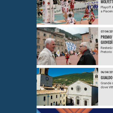
MOLFET
Playoff A
a Piacenz
07/04/20
PREMIO 
GIOVEDÌ
Resterà 
Pretorio 
06/04/20
GUALDO 
Grande s
dove Vitt