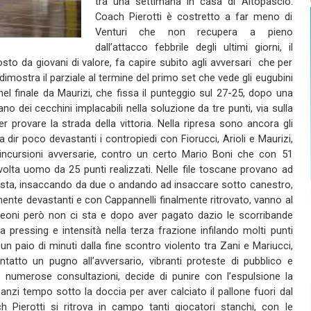
tra una settimana in casa di Altopascio.
Coach Pierotti è costretto a far meno di
Venturi che non recupera a pieno
dall’attacco febbrile degli ultimi giorni, il
 da giovani di valore, fa capire subito agli avversari che per
 dimostra il parziale al termine del primo set che vede gli eugubini
 nel finale da Maurizi, che fissa il punteggio sul 27-25, dopo una
ano dei cecchini implacabili nella soluzione da tre punti, via sulla
rovare la strada della vittoria. Nella ripresa sono ancora gli
 dir poco devastanti i contropiedi con Fiorucci, Arioli e Maurizi,
e incursioni avversarie, contro un certo Mario Boni che con 51
 volta uomo da 25 punti realizzati. Nelle file toscane provano ad
ircosta, insaccando da due o andando ad insaccare sotto canestro,
mente devastanti e con Cappannelli finalmente ritrovato, vanno al
teoni però non ci sta e dopo aver pagato dazio le scorribande
pressing e intensità nella terza frazione infilando molti punti
un paio di minuti dalla fine scontro violento tra Zani e Mariucci,
ntatto un pugno all’avversario, vibranti proteste di pubblico e
 numerose consultazioni, decide di punire con l’espulsione la
anzi tempo sotto la doccia per aver calciato il pallone fuori dal
h Pierotti si ritrova in campo tanti giocatori stanchi, con le